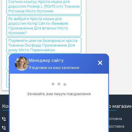
Скільки коштує Крісла мішки для
дорослих Розмір L (110x75 cm) Тканина
Рогожка Місто Коломия
Як вибрати Крісла мішки для
дорослих Колір Світло-бежевий
Призначення Для вітальні Місто
Коломия?
Порівняти ціни на Безкаркасні крісла
Тканина Оксфорд Призначення Для
дому Місто Первомайськ
Купити Підстилки для котів Колір
Темно-сірий Тканина Оксфорд Місто
Сміла у Харкові
Замовити Крісла пуфи Розмір XL
(120x90 cm) Форма Груша Місто Сміла
в Україні
Контакти
Про магази
+380 (97) 016 57 29
Головна
Доставка
+380 (66) 069 64 85