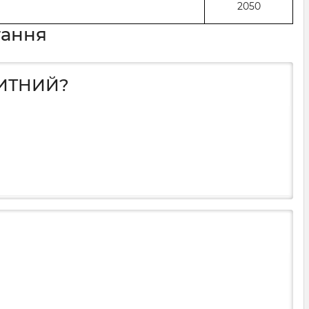
2050
тання
КИТНИЙ?