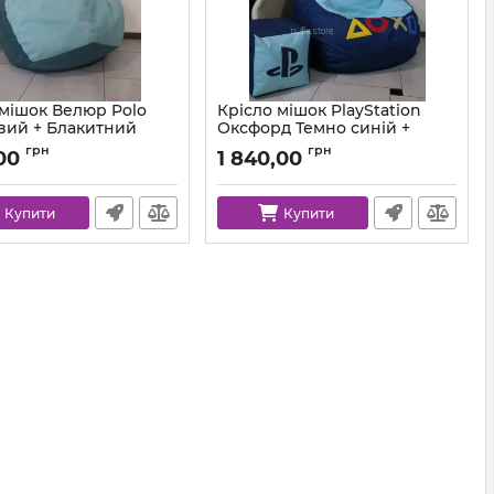
 мішок Велюр Polo
Крісло мішок PlayStation
вий + Блакитний
Оксфорд Темно синій +
Блакитний
km-polo-13-12-l
грн
грн
00
1 840,00
Артикул:
km-ps-ox-330-203-xl
Купити
Купити