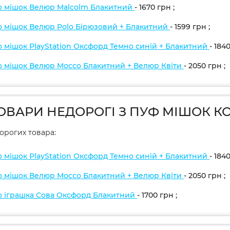
о мішок Велюр Malcolm Блакитний
- 1670
грн
;
о мішок Велюр Polo Бірюзовий + Блакитний
- 1599
грн
;
о мішок PlayStation Оксфорд Темно синій + Блакитний
- 184
о мішок Велюр Mocco Блакитний + Велюр Квіти
- 2050
грн
;
ТОВАРИ НЕДОРОГІ З ПУФ МІШОК К
дорогих товара:
о мішок PlayStation Оксфорд Темно синій + Блакитний
- 184
о мішок Велюр Mocco Блакитний + Велюр Квіти
- 2050
грн
;
о іграшка Сова Оксфорд Блакитний
- 1700
грн
;