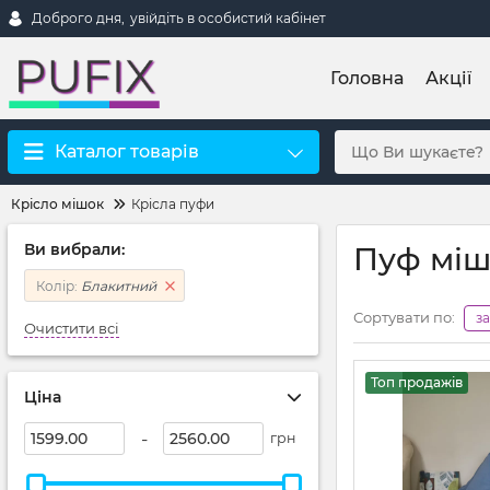
Доброго дня,
увійдіть в особистий кабінет
Головна
Акції
Каталог товарів
Крісло мішок
Крісла пуфи
Ви вибрали:
Пуф міш
Колір:
Блакитний
Сортувати по:
з
Очистити всі
Топ продажів
Ціна
-
грн