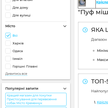
Крісл
Для дому
"Пуф міш
Для вулиці
Місто
ЯКА 
Всі
Діапазон 
Харків
Мініма
Одеса
Ізмаїл
Макси
Горішні Плавні
Дивитись все
ТОП-
Популярні запити
Найпопул
Кращий магазин для покупки
Пристосування для перевезення
Крісл
собак Місто Кременчук