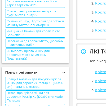
Автогамаки-чохли в машину Місто
Крісл
Харків вартість 2023
Спеціальна пропозиція на Крісла
Крісл
пуфи Місто Прилуки
Крісл
Скільки коштує Підстилки для собак в
машину Місто Чорноморськ
Крісл
Яка ціна на Лежаки для собак Місто
Бориспіль?
Переноска для собак Місто Дрогобич
- найкращий вибір
ЯКІ 
Як вибрати Крісла мішки для
дорослих Місто Кам'янець-
Подільський?
Топ-3 не
Крісл
Популярні запити
Кращий магазин для покупки Крісла
Крісл
мішки для дорослих Розмір XL (120x90
cm) Тканина Оксфорд
Крісл
Деталі про Крісла мішки для
дорослих Розмір XL (120x90 cm) Колір
Фісташка