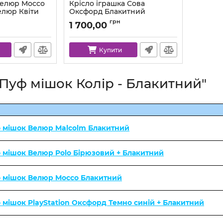
Велюр Mocco
Крісло іграшка Сова
елюр Квіти
Оксфорд Блакитний
82-katania-1-l
Артикул:
k-owl-208-111-l
грн
1 700,00
Купити
"Пуф мішок Колір - Блакитний"
о мішок Велюр Malcolm Блакитний
о мішок Велюр Polo Бірюзовий + Блакитний
о мішок Велюр Mocco Блакитний
о мішок PlayStation Оксфорд Темно синій + Блакитний