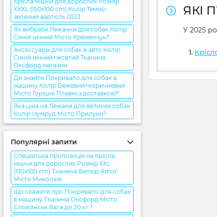
Крісла мішки для дорослих Розмір
ЯКІ 
XXXL (150x100 cm) Колір Темно-
зелений вартість 2023
Як вибрати Лежанки для собак Колір
У 2025 ро
Синій нічний Місто Кременчук?
Аксессуары для собак в авто Колір
Крісл
Синій нічний+жовтий Тканина
Оксфорд магазин
Де знайти Покривало для собак в
машину Колір Бежевий+коричневий
Місто Горішні Плавні з доставкою?
Яка ціна на Лежаки для великих собак
Колір Ізумруд Місто Прилуки?
Популярні запити
Спеціальна пропозиція на Крісла
мішки для дорослих Розмір XXL
(130x100 cm) Тканина Велюр Amor
Місто Миколаїв
Що скажете про Покривало для собак
в машину Тканина Оксфорд Місто
Слов'янськ Вага до 20 кг.?