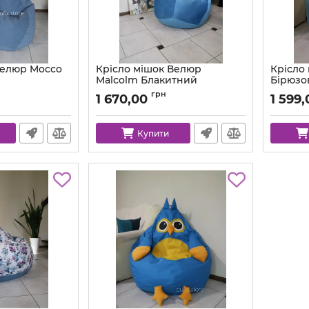
Велюр Mocco
Крісло мішок Велюр
Крісло
Malcolm Блакитний
Бірюзо
82-l
Артикул:
km-malcolm-29-l
Артикул:
грн
1 670,00
1 599,
Купити