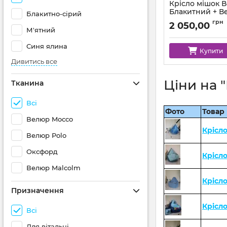
Крісло мішок 
Блакитний + В
Блакитно-сірий
Артикул:
km-mocco-
грн
2 050,00
М'ятний
Синя ялина
Купити
Дивитись все
Ціни на 
Тканина
Всі
Фото
Товар
Велюр Mocco
Крісл
Велюр Polo
Оксфорд
Крісл
Велюр Malcolm
Крісл
Призначення
Крісл
Всі
Для вітальні