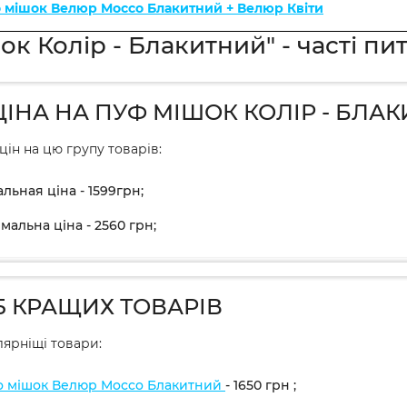
о мішок Велюр Mocco Блакитний + Велюр Квіти
ок Колір - Блакитний" - часті пи
ЦІНА НА ПУФ МІШОК КОЛІР - БЛА
цін на цю групу товарів:
льная ціна - 1599грн;
мальна ціна - 2560 грн;
5 КРАЩИХ ТОВАРІВ
ярніщі товари:
о мішок Велюр Mocco Блакитний
- 1650
грн
;