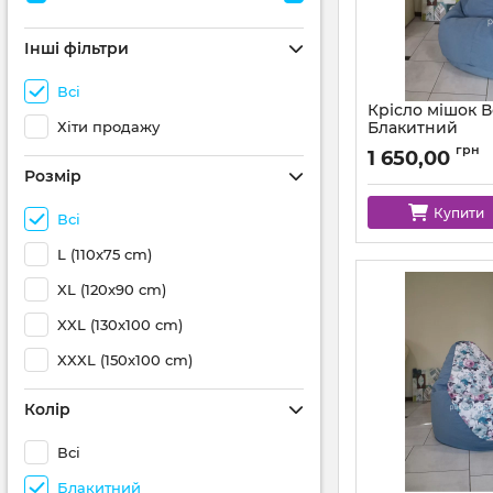
Інші фільтри
Всі
Крісло мішок 
Хіти продажу
Блакитний
Артикул:
km-mocco-
грн
1 650,00
Розмір
Купити
Всі
L (110x75 cm)
XL (120x90 cm)
XXL (130x100 cm)
XXXL (150x100 cm)
Колір
Всі
Блакитний