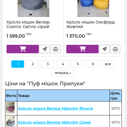
Крісло мішок Велюр
Крісло мішок Оксфорд
Cosmic Світло сірий
Жовтий
Артикул:
km-cosmic-93-l
Артикул:
km-ox-111-l
грн
грн
1 599,00
1 370,00
1
2
3
4
5
6
все
вперед »
Ціни на "Пуф мішок Прилуки"
Ціна,
Фото
Товар
грн
Крісло мішок Велюр Malcolm Фуксія
1670
Крісло мішок Велюр Malcolm Сірий
1670