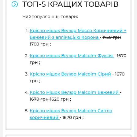
ТОП-5 КРАЩИХ ТОВАРІВ
Найпопулярніщі товари:
Крісло мішок Велюр Mocco Коричневий +
Бежевий з аплікацією Корона
-
1750
грн
1700
грн
;
Крісло мішок Велюр Malcolm Фуксія
- 1670
грн
;
Крісло мішок Велюр Malcolm Сірий
- 1670
грн
;
Крісло мішок Велюр Malcolm Бежевий
-
1670
грн
1620
грн
;
Крісло мішок Велюр Malcolm Світло
коричневий
- 1670
грн
;