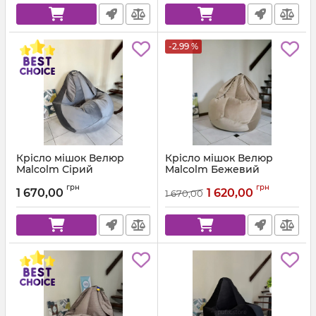
-2.99 %
Крісло мішок Велюр
Крісло мішок Велюр
Malcolm Сірий
Malcolm Бежевий
Артикул:
km-malcolm-57-l
Артикул:
km-malcolm-18-l
грн
грн
1 670,00
1 620,00
1 670,00