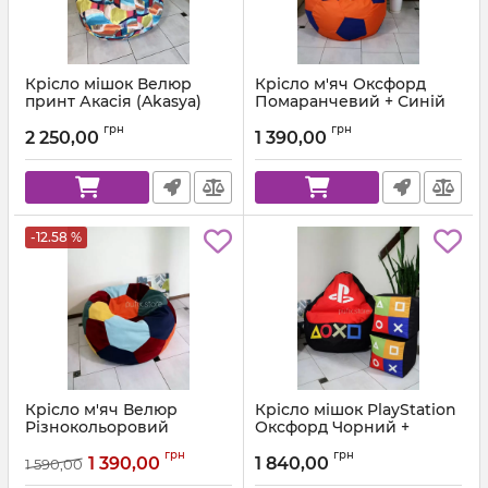
Крісло мішок Велюр
Крісло м'яч Оксфорд
принт Акасія (Akasya)
Помаранчевий + Синій
Артикул:
ball-ox-157-223-80
грн
грн
2 250,00
1 390,00
-12.58 %
Крісло м'яч Велюр
Крісло мішок PlayStation
Різнокольоровий
Оксфорд Чорний +
Червоний
Артикул:
ball-velor-multi-80
грн
грн
1 390,00
1 840,00
1 590,00
Артикул:
km-ps-ox-001-162-xl