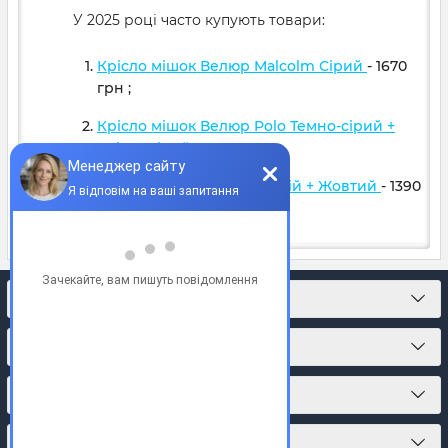
У 2025 році часто купують товари:
Крісло мішок Велюр Malcolm Сірий
- 1670
грн
;
Крісло мішок Велюр Polo Темно-сірий +
Світло сірий
- 1599
грн
;
Крісло м'яч Оксфорд Синій + Жовтий
- 1390
грн
;
КОНТАКТИ
ПРО МАГАЗИН
КАТАЛОГ ТОВАРІВ
ПІДПИСКА