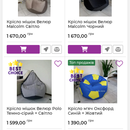
Крісло мішок Велюр
Крісло мішок Велюр
Malcolm Світло
Malcolm Чорний
коричневий
Артикул:
km-malcolm-28-l
грн
грн
1 670,00
1 670,00
Артикул:
km-malcolm-22-l
Топ продажів
Крісло мішок Велюр Polo
Крісло м'яч Оксфорд
Темно-сірий + Світло
Синій + Жовтий
сірий
Артикул:
ball-ox-213-111-80
грн
грн
1 599,00
1 390,00
Артикул:
km-polo-17-16-l