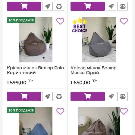
Топ продажів
Крісло мішок Велюр Polo
Крісло мішок Велюр
Коричневий
Mocco Сірий
Артикул:
km-polo-5-l
Артикул:
km-mocco-96-l
грн
грн
1 599,00
1 650,00
Топ продажів