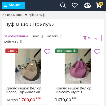
0
Меню
Крісло мішок
Крісла пуфи
Пуф мішок Прилуки
замовчуванням
ціною
назвою
Фільтр
рейтингу
-2.86 %
Топ продажів
Крісло мішок Велюр
Крісло мішок Велюр
Mocco Коричневий +
Malcolm Фуксія
Бежевий з аплікацією
Артикул:
km-malcolm-13-l
грн
грн
Корона
1 700,00
1 670,00
1 750,00