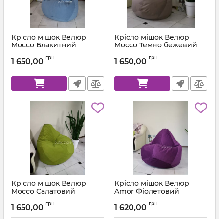
Крісло мішок Велюр
Крісло мішок Велюр
Mocco Блакитний
Mocco Темно бежевий
Артикул:
km-mocco-82-l
Артикул:
km-mocco-9-l
грн
грн
1 650,00
1 650,00
Крісло мішок Велюр
Крісло мішок Велюр
Mocco Салатовий
Amor Фіолетовий
Артикул:
km-mocco-35-l
Артикул:
km-amor-66-l
грн
грн
1 650,00
1 620,00