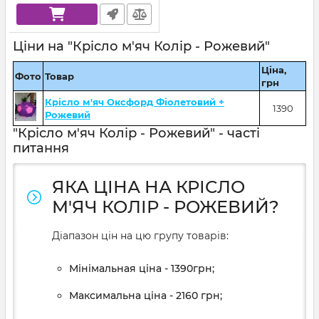
Ціни на "Крісло м'яч Колір - Рожевий"
Ціна,
Фото
Товар
грн
Крісло м'яч Оксфорд Фіолетовий +
1390
Рожевий
"Крісло м'яч Колір - Рожевий" - часті
питання
ЯКА ЦІНА НА КРІСЛО
М'ЯЧ КОЛІР - РОЖЕВИЙ?
Діапазон цін на цю групу товарів:
Мінімальная ціна - 1390грн;
Максимальна ціна - 2160 грн;