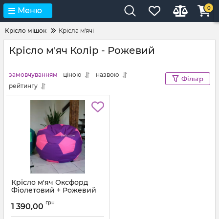
0
Меню
Крісло мішок
Крісла м'ячі
Крісло м'яч Колір - Рожевий
замовчуванням
ціною
назвою
Фільтр
рейтингу
Крісло м'яч Оксфорд
Фіолетовий + Рожевий
Артикул:
ball-ox-339-577-80
грн
1 390,00