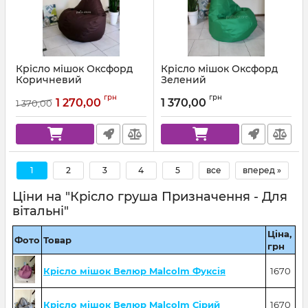
Крісло мішок Оксфорд
Крісло мішок Оксфорд
Коричневий
Зелений
Артикул:
km-ox-303-l
Артикул:
km-ox-243-l
грн
грн
1 270,00
1 370,00
1 370,00
1
2
3
4
5
все
вперед »
Ціни на "Крісло груша Призначення - Для
вітальні"
Ціна,
Фото
Товар
грн
Крісло мішок Велюр Malcolm Фуксія
1670
Крісло мішок Велюр Malcolm Сірий
1670