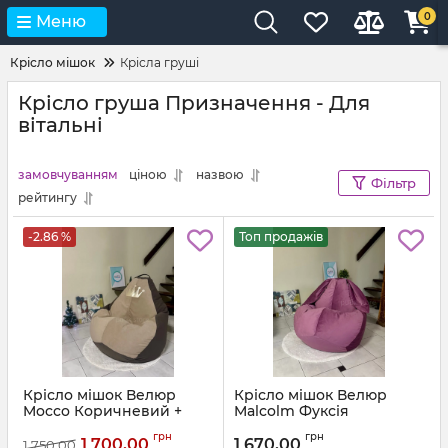
0
Меню
Крісло мішок
Крісла груші
Крісло груша Призначення - Для
вітальні
замовчуванням
ціною
назвою
Фільтр
рейтингу
-2.86 %
Топ продажів
Крісло мішок Велюр
Крісло мішок Велюр
Mocco Коричневий +
Malcolm Фуксія
Бежевий з аплікацією
Артикул:
km-malcolm-13-l
грн
грн
Корона
1 700,00
1 670,00
1 750,00