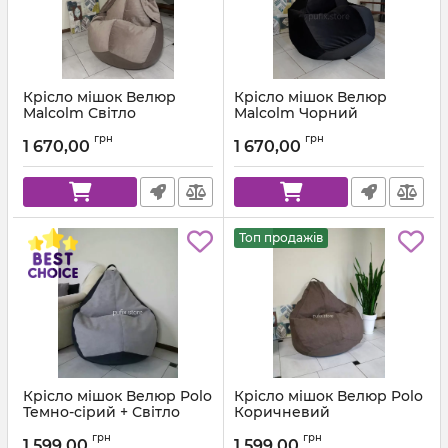
Крісло мішок Велюр
Крісло мішок Велюр
Malcolm Світло
Malcolm Чорний
коричневий
Артикул:
km-malcolm-28-l
грн
грн
1 670,00
1 670,00
Артикул:
km-malcolm-22-l
Топ продажів
Крісло мішок Велюр Polo
Крісло мішок Велюр Polo
Темно-сірий + Світло
Коричневий
сірий
Артикул:
km-polo-5-l
грн
грн
1 599,00
1 599,00
Артикул:
km-polo-17-16-l