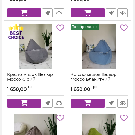
Топ продажів
Крісло мішок Велюр
Крісло мішок Велюр
Mocco Сірий
Mocco Блакитний
Артикул:
km-mocco-96-l
Артикул:
km-mocco-82-l
грн
грн
1 650,00
1 650,00