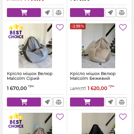
-2.99 %
Крісло мішок Велюр
Крісло мішок Велюр
Malcolm Сірий
Malcolm Бежевий
Артикул:
km-malcolm-57-l
Артикул:
km-malcolm-18-l
грн
грн
1 670,00
1 620,00
1 670,00