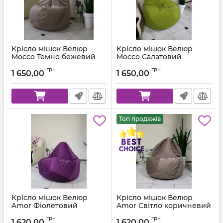
Крісло мішок Велюр
Крісло мішок Велюр
Mocco Темно бежевий
Mocco Салатовий
Артикул:
km-mocco-9-l
Артикул:
km-mocco-35-l
грн
грн
1 650,00
1 650,00
Топ продажів
Крісло мішок Велюр
Крісло мішок Велюр
Amor Фіолетовий
Amor Світло коричневий
Артикул:
km-amor-66-l
Артикул:
km-amor-5-l
грн
грн
1 620,00
1 620,00