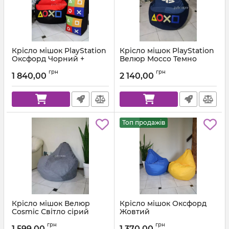
Крісло мішок PlayStation
Крісло мішок PlayStation
Оксфорд Чорний +
Велюр Mocco Темно
Червоний
синій + Синій
грн
грн
1 840,00
2 140,00
Артикул:
km-ps-ox-001-162-xl
Артикул:
km-ps-mocco-88-84-xl
Топ продажів
Крісло мішок Велюр
Крісло мішок Оксфорд
Cosmic Світло сірий
Жовтий
Артикул:
km-cosmic-93-l
Артикул:
km-ox-111-l
грн
грн
1 599,00
1 370,00