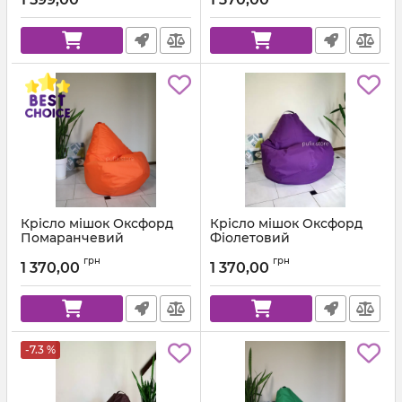
Крісло мішок Оксфорд
Крісло мішок Оксфорд
Помаранчевий
Фіолетовий
Артикул:
km-ox-157-l
Артикул:
km-ox-339-l
грн
грн
1 370,00
1 370,00
-7.3 %