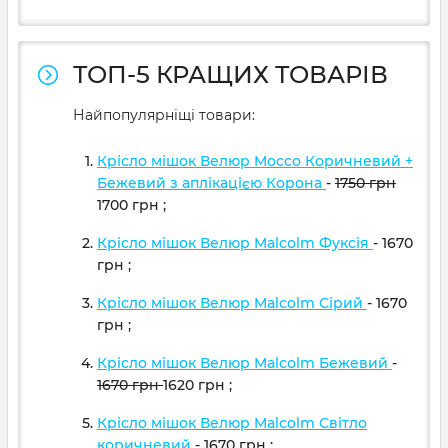
ТОП-5 КРАЩИХ ТОВАРІВ
Найпопулярніщі товари:
Крісло мішок Велюр Mocco Коричневий +
Бежевий з аплікацією Корона
-
1750
грн
1700
грн
;
Крісло мішок Велюр Malcolm Фуксія
- 1670
грн
;
Крісло мішок Велюр Malcolm Сірий
- 1670
грн
;
Крісло мішок Велюр Malcolm Бежевий
-
1670
грн
1620
грн
;
Крісло мішок Велюр Malcolm Світло
коричневий
- 1670
грн
;