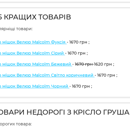
5 КРАЩИХ ТОВАРІВ
ярніщі товари:
о мішок Велюр Malcolm Фуксія
- 1670
грн
;
о мішок Велюр Malcolm Сірий
- 1670
грн
;
о мішок Велюр Malcolm Бежевий
-
1670
грн
1620
грн
;
о мішок Велюр Malcolm Світло коричневий
- 1670
грн
;
о мішок Велюр Malcolm Чорний
- 1670
грн
;
ТОВАРИ НЕДОРОГІ З КРІСЛО ГРУШ
дорогих товара: