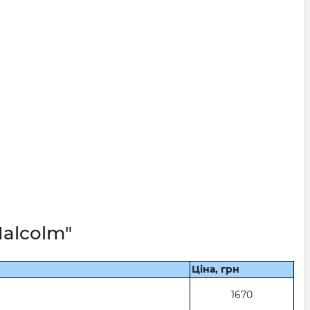
Malcolm"
Ціна, грн
1670