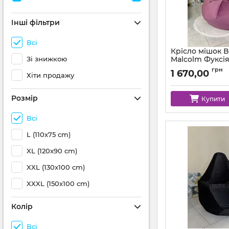
Інші фільтри
Всі
Крісло мішок 
Зі знижкою
Malcolm Фуксі
Артикул:
km-malcol
грн
1 670,00
Хіти продажу
Розмір
Купити
Всі
L (110x75 cm)
XL (120x90 cm)
XXL (130x100 cm)
XXXL (150x100 cm)
Колір
Всі