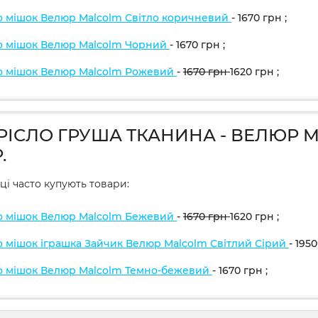
о мішок Велюр Malcolm Світло коричневий
- 1670
грн
;
о мішок Велюр Malcolm Чорний
- 1670
грн
;
о мішок Велюр Malcolm Рожевий
-
1670
грн
1620
грн
;
КРІСЛО ГРУША ТКАНИНА - ВЕЛЮР 
.
ці часто купують товари:
о мішок Велюр Malcolm Бежевий
-
1670
грн
1620
грн
;
о мішок іграшка Зайчик Велюр Malcolm Світлий Сірий
- 195
о мішок Велюр Malcolm Темно-бежевий
- 1670
грн
;