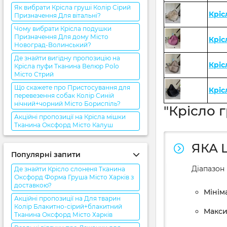
Як вибрати Крісла груші Колір Сірий
Кріс
Призначення Для вітальні?
Чому вибрати Крісла подушки
Призначення Для дому Місто
Кріс
Новоград-Волинський?
Де знайти вигідну пропозицію на
Кріс
Крісла пуфи Тканина Велюр Polo
Місто Стрий
Що скажете про Пристосування для
Кріс
перевезення собак Колір Синій
нічний+чорний Місто Бориспіль?
"Крісло 
Акційні пропозиції на Крісла мішки
Тканина Оксфорд Місто Калуш
ЯКА 
Популярні запити
Діапазон 
Де знайти Крісло слоненя Тканина
Оксфорд Форма Груша Місто Харків з
доставкою?
Мініма
Акційні пропозиції на Для тварин
Колір Блакитно-сірий+блакитний
Макси
Тканина Оксфорд Місто Харків