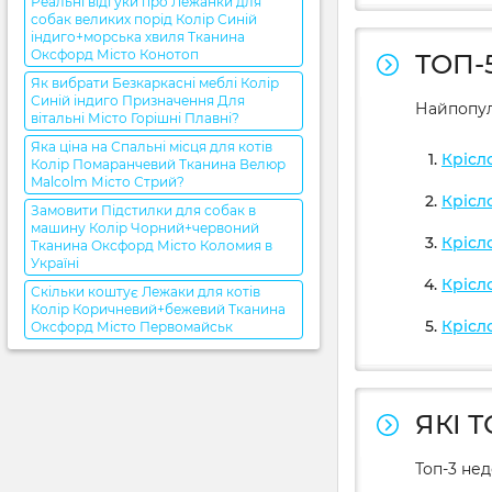
Реальні відгуки про Лежанки для
собак великих порід Колір Синій
індиго+морська хвиля Тканина
Оксфорд Місто Конотоп
ТОП-
Як вибрати Безкаркасні меблі Колір
Синій індиго Призначення Для
Найпопул
вітальні Місто Горішні Плавні?
Яка ціна на Спальні місця для котів
Крісл
Колір Помаранчевий Тканина Велюр
Malcolm Місто Стрий?
Крісл
Замовити Підстилки для собак в
машину Колір Чорний+червоний
Крісл
Тканина Оксфорд Місто Коломия в
Україні
Крісл
Скільки коштує Лежаки для котів
Колір Коричневий+бежевий Тканина
Крісл
Оксфорд Місто Первомайськ
ЯКІ 
Топ-3 не