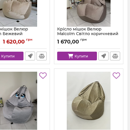
 мішок Велюр
Крісло мішок Велюр
m Бежевий
Malcolm Світло коричневий
km-malcolm-18-l
Артикул:
km-malcolm-22-l
грн
грн
1 620,00
1 670,00
Купити
Купити