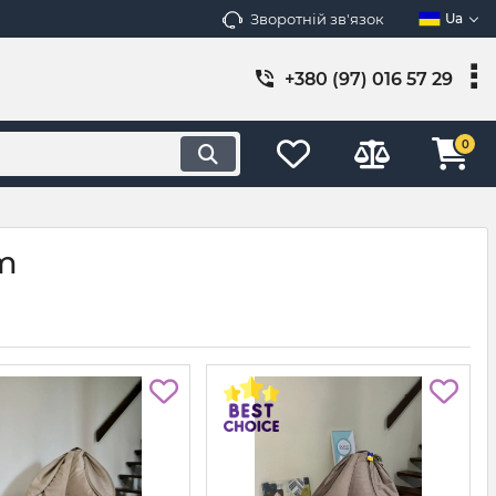
Зворотній зв'язок
Ua
+380 (97) 016 57 29
0
m