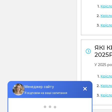
Крісл
Крісл
Крісл
ЯКІ 
2025Р
У 2025 ро
Крісл
Крісл
Крісл