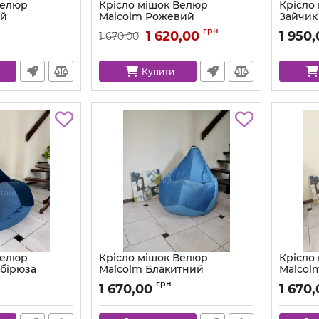
Велюр
Крісло мішок Велюр
Крісло
ий
Malcolm Рожевий
Зайчик
Світли
m-28-l
Артикул:
km-malcolm-8-l
грн
1 620,00
1 950
1 670,00
Купити
Велюр
Крісло мішок Велюр
Крісло
 бірюза
Malcolm Блакитний
Malcol
m-56-l
Артикул:
km-malcolm-29-l
Артикул:
грн
1 670,00
1 670