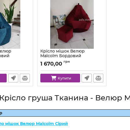
Велюр
Крісло мішок Велюр
овий
Malcolm Бордовий
m-17-l
Артикул:
km-malcolm-65-l
грн
1 670,00
Купити
"Крісло груша Тканина - Велюр 
р
ло мішок Велюр Malcolm Сірий