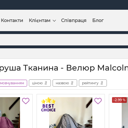
Контакти
Клієнтам
Співпраця
Блог
груша Тканина - Велюр Malcol
амовчуванням
ціною
назвою
рейтингу
-2.99 %