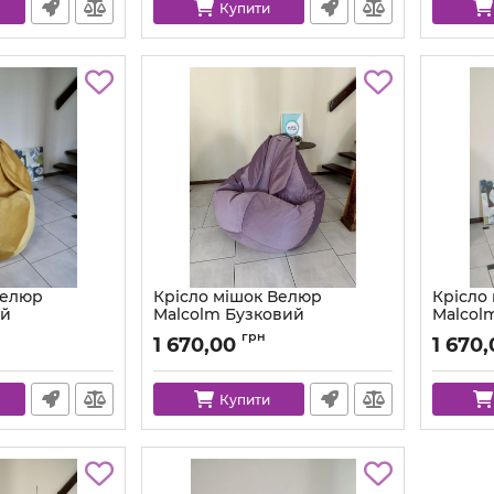
Купити
Велюр
Крісло мішок Велюр
Крісло
ий
Malcolm Бузковий
Malcol
m-16-l
Артикул:
km-malcolm-11-l
Артикул:
грн
1 670,00
1 670
Купити