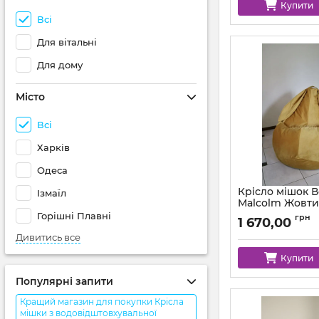
Купити
Всі
Для вітальні
Для дому
Місто
Всі
Харків
Одеса
Крісло мішок 
Ізмаїл
Malcolm Жовт
Горішні Плавні
Артикул:
km-malcol
грн
1 670,00
Дивитись все
Купити
Популярні запити
Кращий магазин для покупки Крісла
мішки з водовідштовхувальної