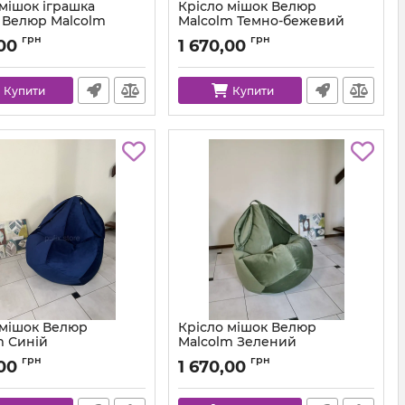
 мішок іграшка
Крісло мішок Велюр
 Велюр Malcolm
Malcolm Темно-бежевий
й Сірий
Артикул:
km-malcolm-59-l
грн
грн
,00
1 670,00
Купити
Купити
 мішок Велюр
Крісло мішок Велюр
m Синій
Malcolm Зелений
km-malcolm-31-l
Артикул:
km-malcolm-25-l
грн
грн
,00
1 670,00