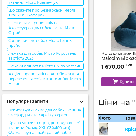
тканини Місто Кременчук
Що скажете про Безкаркасні меблі
Тканина Оксфорд?
Спеціальна пропозиція на
Аксессуары для собак в авто Місто
Стрий
Сходинки для собак Місто Ірпінь
прайс
Крісло мішок 
Лежаки для собак Місто Коростень
Malcolm Бірюз
вартість 2023
Артикул:
km-malcol
грн
1 670,00
Лежаки для котів Місто Сміла магазин
Акційні пропозиції на Автобокси для
перевезення собак в автомобілі Місто
Купити
Ніжин
Ціни на 
Популярні запити
Купити Будиночки для собак Тканина
Оксфорд Місто Харків у Харкові
Фото
Това
Крісла мішки з водовідштовхувальної
тканини Розмір XXL (130x100 cm)
Кріс
Форма Груша - найкращий вибір