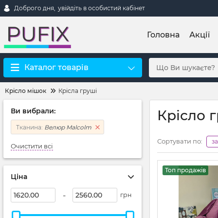
Доброго дня,
увійдіть в особистий кабінет
Головна
Акції
Каталог товарів
Крісло мішок
Крісла груші
Ви вибрали:
Крісло 
Тканина:
Велюр Malcolm
Сортувати по:
з
Очистити всі
Топ продажів
Ціна
-
грн