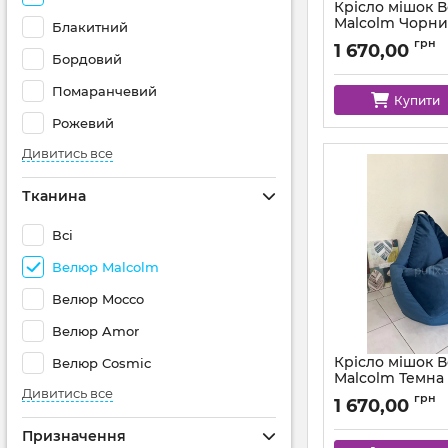
Крісло мішок 
Malcolm Чорн
Блакитний
Артикул:
km-malcol
грн
1 670,00
Бордовий
Помаранчевий
Купити
Рожевий
Дивитись все
Тканина
Всі
Велюр Malcolm
Велюр Mocco
Велюр Amor
Крісло мішок 
Велюр Cosmic
Malcolm Темна
Дивитись все
Артикул:
km-malcol
грн
1 670,00
Призначення