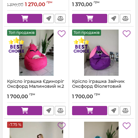
Артикул:
km-ox-303-l
Артикул:
km-ox-243-l
грн
грн
1 270,00
1 370,00
1 370,00
Топ продажів
Топ продажів
Крісло іграшка Єдиноріг
Крісло іграшка Зайчик
Оксфорд Малиновий м.2
Оксфорд Фіолетовий
Артикул:
ked-m2-ox-579-l
Артикул:
kz-ox-339-l
грн
грн
1 700,00
1 700,00
-7.75 %