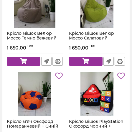
Крісло мішок Велюр
Крісло мішок Велюр
Mocco Темно бежевий
Mocco Салатовий
Артикул:
km-mocco-9-l
Артикул:
km-mocco-35-l
грн
грн
1 650,00
1 650,00
Крісло м'яч Оксфорд
Крісло мішок PlayStation
Помаранчевий + Синій
Оксфорд Чорний +
Червоний
Артикул:
ball-ox-157-223-80