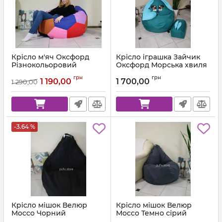
Крісло м'яч Оксфорд
Крісло іграшка Зайчик
Різнокольоровий
Оксфорд Морська хвиля
Артикул:
ball-ox-multi-80
Артикул:
kz-ox-257-l
грн
грн
1 190,00
1 700,00
1 290,00
-3.64 %
Крісло мішок Велюр
Крісло мішок Велюр
Mocco Чорний
Mocco Темно сірий