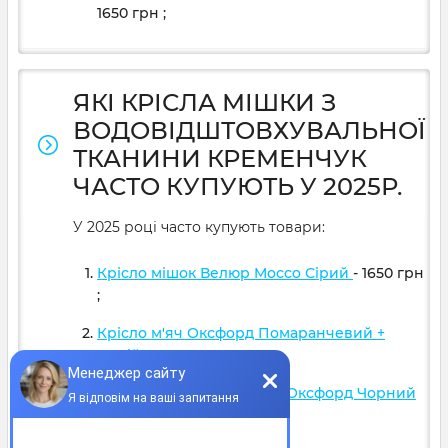
1650
грн
;
ЯКІ КРІСЛА МІШКИ З
ВОДОВІДШТОВХУВАЛЬНОЇ
ТКАНИНИ КРЕМЕНЧУК
ЧАСТО КУПУЮТЬ У 2025Р.
У 2025 році часто купують товари:
Крісло мішок Велюр Mocco Сірий
- 1650
грн
;
Крісло м'яч Оксфорд Помаранчевий +
Синій
- 1390
грн
;
Крісло мішок PlayStation Оксфорд Чорний
+ Червоний
- 1840
грн
;