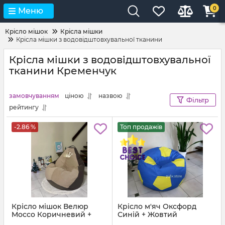
0
Меню
Крісло мішок
Крісла мішки
Крісла мішки з водовідштовхувальної тканини
Крісла мішки з водовідштовхувальної
тканини Кременчук
замовчуванням
ціною
назвою
Фільтр
рейтингу
-2.86 %
Топ продажів
Крісло мішок Велюр
Крісло м'яч Оксфорд
Mocco Коричневий +
Синій + Жовтий
Бежевий з аплікацією
Артикул:
ball-ox-213-111-80