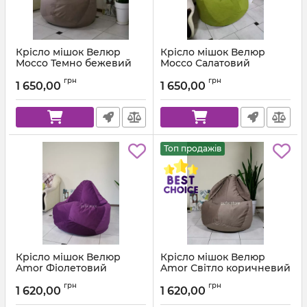
Крісло мішок Велюр
Крісло мішок Велюр
Mocco Темно бежевий
Mocco Салатовий
Артикул:
km-mocco-9-l
Артикул:
km-mocco-35-l
грн
грн
1 650,00
1 650,00
Топ продажів
Крісло мішок Велюр
Крісло мішок Велюр
Amor Фіолетовий
Amor Світло коричневий
Артикул:
km-amor-66-l
Артикул:
km-amor-5-l
грн
грн
1 620,00
1 620,00