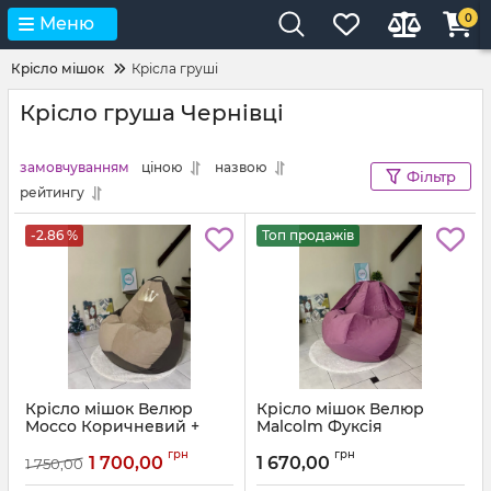
0
Меню
Крісло мішок
Крісла груші
Крісло груша Чернівці
замовчуванням
ціною
назвою
Фільтр
рейтингу
-2.86 %
Топ продажів
Крісло мішок Велюр
Крісло мішок Велюр
Mocco Коричневий +
Malcolm Фуксія
Бежевий з аплікацією
Артикул:
km-malcolm-13-l
грн
грн
Корона
1 700,00
1 670,00
1 750,00