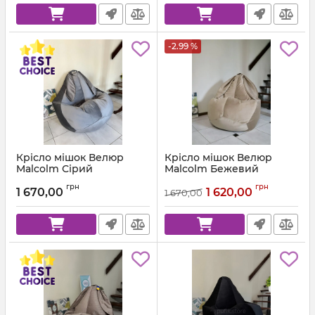
-2.99 %
Крісло мішок Велюр
Крісло мішок Велюр
Malcolm Сірий
Malcolm Бежевий
Артикул:
km-malcolm-57-l
Артикул:
km-malcolm-18-l
грн
грн
1 670,00
1 620,00
1 670,00