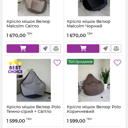
Крісло мішок Велюр
Крісло мішок Велюр
Malcolm Світло
Malcolm Чорний
коричневий
Артикул:
km-malcolm-28-l
грн
грн
1 670,00
1 670,00
Артикул:
km-malcolm-22-l
Топ продажів
Крісло мішок Велюр Polo
Крісло мішок Велюр Polo
Темно-сірий + Світло
Коричневий
сірий
Артикул:
km-polo-5-l
грн
грн
1 599,00
1 599,00
Артикул:
km-polo-17-16-l