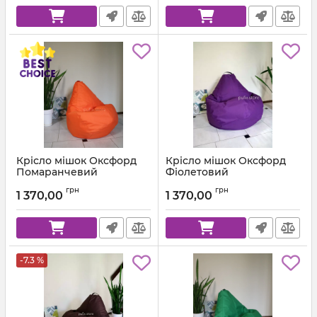
Крісло мішок Оксфорд
Крісло мішок Оксфорд
Помаранчевий
Фіолетовий
Артикул:
km-ox-157-l
Артикул:
km-ox-339-l
грн
грн
1 370,00
1 370,00
-7.3 %