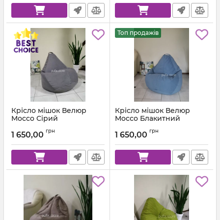
Топ продажів
Крісло мішок Велюр
Крісло мішок Велюр
Mocco Сірий
Mocco Блакитний
Артикул:
km-mocco-96-l
Артикул:
km-mocco-82-l
грн
грн
1 650,00
1 650,00