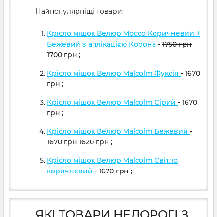
Найпопулярніщі товари:
Крісло мішок Велюр Mocco Коричневий +
Бежевий з аплікацією Корона
-
1750
грн
1700
грн
;
Крісло мішок Велюр Malcolm Фуксія
- 1670
грн
;
Крісло мішок Велюр Malcolm Сірий
- 1670
грн
;
Крісло мішок Велюр Malcolm Бежевий
-
1670
грн
1620
грн
;
Крісло мішок Велюр Malcolm Світло
коричневий
- 1670
грн
;
ЯКІ ТОВАРИ НЕДОРОГІ З