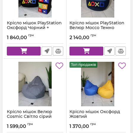
Крісло мішок PlayStation
Крісло мішок PlayStation
Оксфорд Чорний +
Велюр Mocco Темно
Червоний
синій + Синій
грн
грн
1 840,00
2 140,00
Артикул:
km-ps-ox-001-162-xl
Артикул:
km-ps-mocco-88-84-xl
Топ продажів
Крісло мішок Велюр
Крісло мішок Оксфорд
Cosmic Світло сірий
Жовтий
Артикул:
km-cosmic-93-l
Артикул:
km-ox-111-l
грн
грн
1 599,00
1 370,00