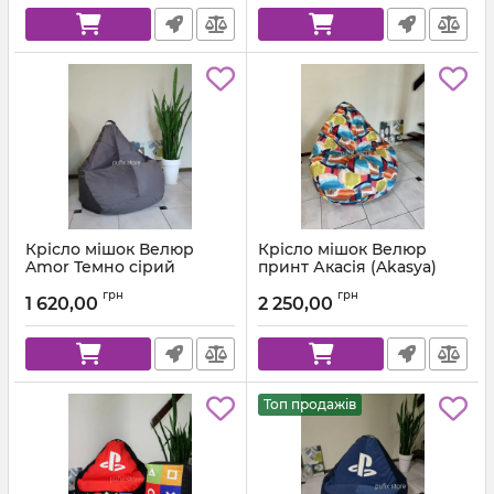
Крісло мішок Велюр
Крісло мішок Велюр
Amor Темно сірий
принт Акасія (Akasya)
Артикул:
km-amor-95-l
грн
грн
1 620,00
2 250,00
Топ продажів