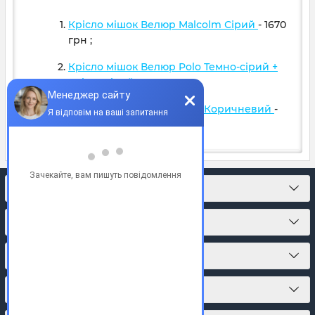
Крісло мішок Велюр Malcolm Сірий
- 1670
грн
;
Крісло мішок Велюр Polo Темно-сірий +
Світло сірий
- 1599
грн
;
Крісло мішок Велюр Polo Коричневий
-
1599
грн
;
КОНТАКТИ
ПРО МАГАЗИН
КАТАЛОГ ТОВАРІВ
ПІДПИСКА