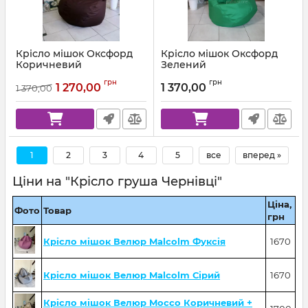
Крісло мішок Оксфорд
Крісло мішок Оксфорд
Коричневий
Зелений
Артикул:
km-ox-303-l
Артикул:
km-ox-243-l
грн
грн
1 270,00
1 370,00
1 370,00
1
2
3
4
5
все
вперед »
Ціни на "Крісло груша Чернівці"
Ціна,
Фото
Товар
грн
Крісло мішок Велюр Malcolm Фуксія
1670
Крісло мішок Велюр Malcolm Сірий
1670
Крісло мішок Велюр Mocco Коричневий +