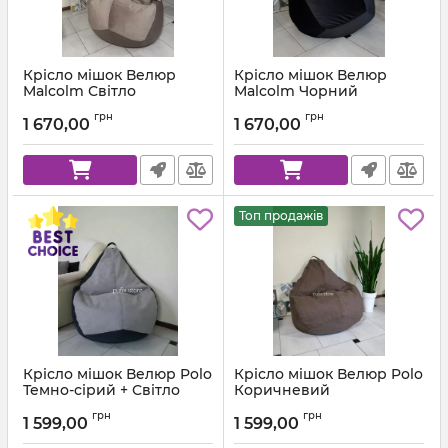
Крісло мішок Велюр
Крісло мішок Велюр
Malcolm Світло
Malcolm Чорний
коричневий
Артикул:
km-malcolm-28-l
грн
грн
1 670,00
1 670,00
Артикул:
km-malcolm-22-l
Топ продажів
Крісло мішок Велюр Polo
Крісло мішок Велюр Polo
Темно-сірий + Світло
Коричневий
сірий
Артикул:
km-polo-5-l
грн
грн
1 599,00
1 599,00
Артикул:
km-polo-17-16-l