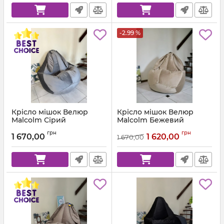
-2.99 %
Крісло мішок Велюр
Крісло мішок Велюр
Malcolm Сірий
Malcolm Бежевий
Артикул:
km-malcolm-57-l
Артикул:
km-malcolm-18-l
грн
грн
1 670,00
1 620,00
1 670,00