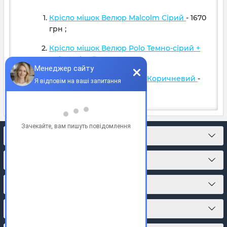
Крісло мішок Велюр Malcolm Сірий
- 1670
грн
;
Крісло мішок Велюр Polo Темно-сірий +
Світло сірий
- 1599
грн
;
Крісло мішок Велюр Polo Коричневий
-
1599
грн
;
КОНТАКТИ
ПРО МАГАЗИН
КАТАЛОГ ТОВАРІВ
ПІДПИСКА