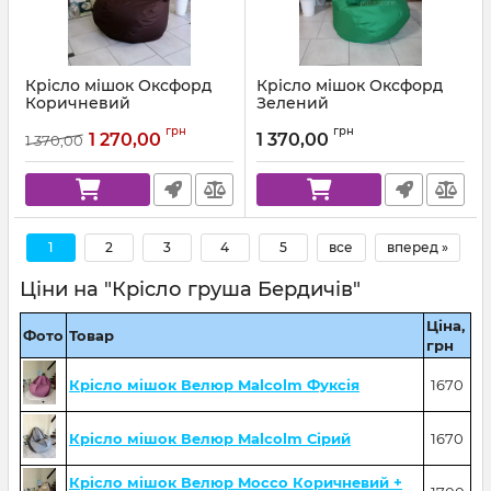
Крісло мішок Оксфорд
Крісло мішок Оксфорд
Коричневий
Зелений
Артикул:
km-ox-303-l
Артикул:
km-ox-243-l
грн
грн
1 270,00
1 370,00
1 370,00
1
2
3
4
5
все
вперед »
Ціни на "Крісло груша Бердичів"
Ціна,
Фото
Товар
грн
Крісло мішок Велюр Malcolm Фуксія
1670
Крісло мішок Велюр Malcolm Сірий
1670
Крісло мішок Велюр Mocco Коричневий +