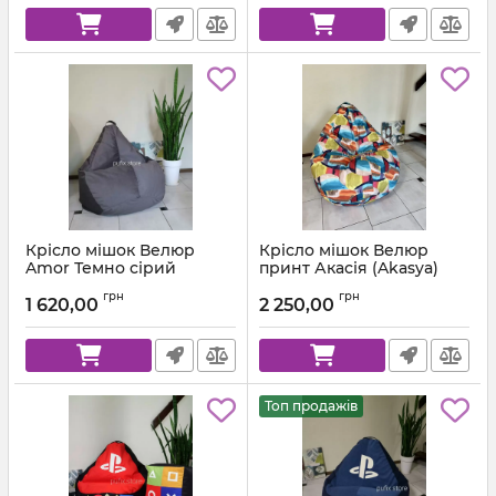
Крісло мішок Велюр
Крісло мішок Велюр
Amor Темно сірий
принт Акасія (Akasya)
Артикул:
km-amor-95-l
грн
грн
1 620,00
2 250,00
Топ продажів