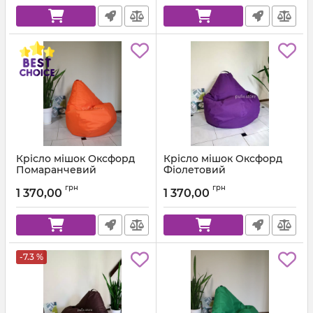
Крісло мішок Оксфорд
Крісло мішок Оксфорд
Помаранчевий
Фіолетовий
Артикул:
km-ox-157-l
Артикул:
km-ox-339-l
грн
грн
1 370,00
1 370,00
-7.3 %