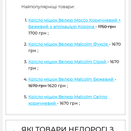
Найпопулярніщі товари:
Крісло мішок Велюр Mocco Коричневий +
Бежевий з аплікацією Корона
-
1750
грн
1700
грн
;
Крісло мішок Велюр Malcolm Фуксія
- 1670
грн
;
Крісло мішок Велюр Malcolm Сірий
- 1670
грн
;
Крісло мішок Велюр Malcolm Бежевий
-
1670
грн
1620
грн
;
Крісло мішок Велюр Malcolm Світло
коричневий
- 1670
грн
;
ЯКІ ТОВАРИ НЕДОРОГІ З