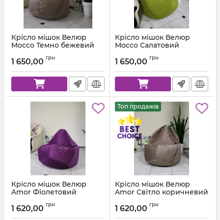
Крісло мішок Велюр
Крісло мішок Велюр
Mocco Темно бежевий
Mocco Салатовий
Артикул:
km-mocco-9-l
Артикул:
km-mocco-35-l
грн
грн
1 650,00
1 650,00
Топ продажів
Крісло мішок Велюр
Крісло мішок Велюр
Amor Фіолетовий
Amor Світло коричневий
Артикул:
km-amor-66-l
Артикул:
km-amor-5-l
грн
грн
1 620,00
1 620,00