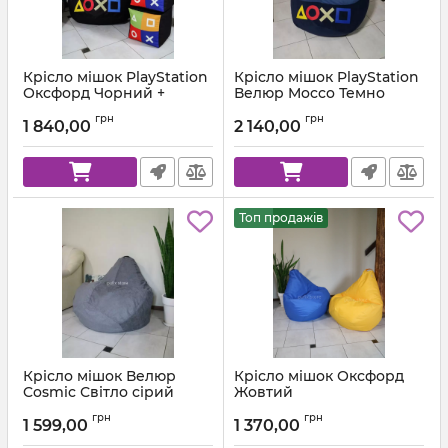
Крісло мішок PlayStation
Крісло мішок PlayStation
Оксфорд Чорний +
Велюр Mocco Темно
Червоний
синій + Синій
грн
грн
1 840,00
2 140,00
Артикул:
km-ps-ox-001-162-xl
Артикул:
km-ps-mocco-88-84-xl
Топ продажів
Крісло мішок Велюр
Крісло мішок Оксфорд
Cosmic Світло сірий
Жовтий
Артикул:
km-cosmic-93-l
Артикул:
km-ox-111-l
грн
грн
1 599,00
1 370,00