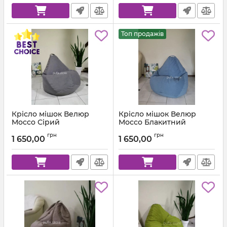
Топ продажів
Крісло мішок Велюр
Крісло мішок Велюр
Mocco Сірий
Mocco Блакитний
Артикул:
km-mocco-96-l
Артикул:
km-mocco-82-l
грн
грн
1 650,00
1 650,00