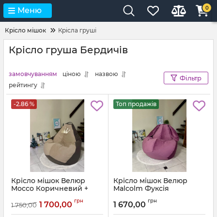
0
Меню
Крісло мішок
Крісла груші
Крісло груша Бердичів
замовчуванням
ціною
назвою
Фільтр
рейтингу
-2.86 %
Топ продажів
Крісло мішок Велюр
Крісло мішок Велюр
Mocco Коричневий +
Malcolm Фуксія
Бежевий з аплікацією
Артикул:
km-malcolm-13-l
грн
грн
Корона
1 700,00
1 670,00
1 750,00