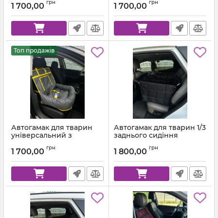
грн
грн
сірий + Блакитна стропа
303 + Помаранчева
1 700,00
1 700,00
стропа
Топ продажів
Автогамак для тварин
Автогамак для тварин 1/3
універсальний з
заднього сидіння
подушкою Темно-сірий
Чорний + Чорна стропа
грн
грн
312 + Жовта стропа
1 700,00
1 800,00