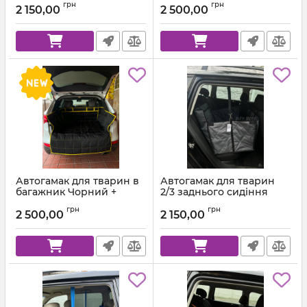
грн
грн
Помаранчева стропа
2 150,00
2 500,00
Автогамак для тварин в
Автогамак для тварин
багажник Чорний +
2/3 заднього сидіння
Жовта стропа
Темно-сірий 312 + Чорна
грн
грн
стропа
2 500,00
2 150,00