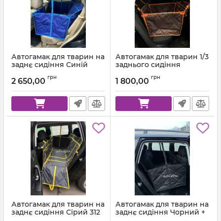
Автогамак для тварин на
Автогамак для тварин 1/3
заднє сидіння Синій
заднього сидіння
індиго 223 + Блакитна
Коричневий 303 +
грн
грн
стропа
Помаранчева стропа
2 650,00
1 800,00
Автогамак для тварин на
Автогамак для тварин на
заднє сидіння Сірий 312
заднє сидіння Чорний +
+ Жовта стропа
Чорна стропа