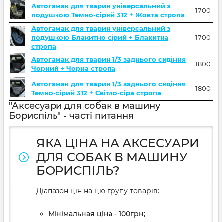
Автогамак для тварин універсальний з
1700
подушкою Темно-сірий 312 + Жовта стропа
Автогамак для тварин універсальний з
подушкою Блакитно сірий + Блакитна
1700
стропа
Автогамак для тварин 1/3 заднього сидіння
1800
Чорний + Чорна стропа
Автогамак для тварин 1/3 заднього сидіння
1800
Темно-сірий 312 + Світло-сіра стропа
"Аксесуари для собак в машину
Бориспіль" - часті питання
ЯКА ЦІНА НА АКСЕСУАРИ
ДЛЯ СОБАК В МАШИНУ
БОРИСПІЛЬ?
Діапазон цін на цю групу товарів:
Мінімальная ціна - 100грн;