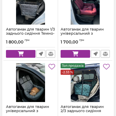
Автогамак для тварин 1/3
Автогамак для тварин
заднього сидіння Темно-
універсальний з
сірий 312 + Світло-сіра
подушкою Вишня +
грн
грн
стропа
Чорна стропа
1 800,00
1 700,00
Топ продажів
-2.33 %
Автогамак для тварин
Автогамак для тварин
універсальний з
2/3 заднього сидіння
подушкою Сірий 312 +
Темно зелений 272 +