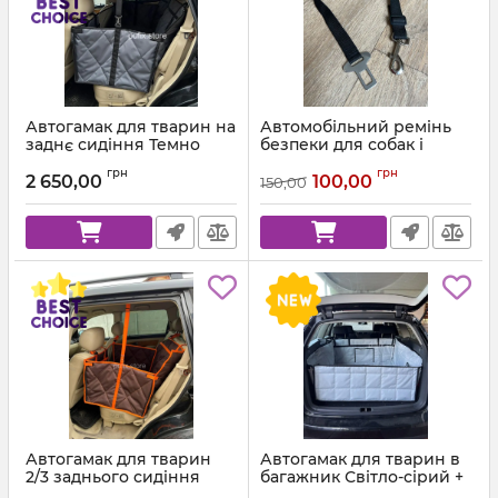
Автогамак для тварин на
Автомобільний ремінь
заднє сидіння Темно
безпеки для собак і
сірий 312 + Чорна стропа
котів, регульований
грн
грн
повідець в пасок в авто
2 650,00
100,00
150,00
100 см
Автогамак для тварин
Автогамак для тварин в
2/3 заднього сидіння
багажник Світло-сірий +
Коричневий 303 +
Чорна стропа