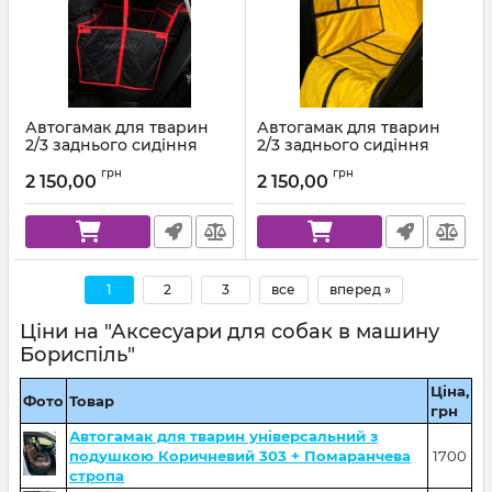
Автогамак для тварин
Автогамак для тварин
2/3 заднього сидіння
2/3 заднього сидіння
Чорний + Червона
Жовтий 111 + Чорна
грн
грн
стропа
стропа
2 150,00
2 150,00
1
2
3
все
вперед »
Ціни на "Аксесуари для собак в машину
Бориспіль"
Ціна,
Фото
Товар
грн
Автогамак для тварин універсальний з
подушкою Коричневий 303 + Помаранчева
1700
стропа