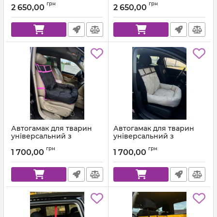
грн
грн
2 650,00
2 650,00
Автогамак для тварин
Автогамак для тварин
універсальний з
універсальний з
подушкою Чорний +
подушкою Бежевий +
грн
грн
Малинова стропа
Коричнева стропа
1 700,00
1 700,00