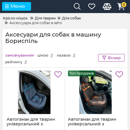
0
Меню
Крісло мішок
Для тварин
Для собак
Аксессуары для собак в авто
Аксесуари для собак в машину
Бориспіль
замовчуванням
ціною
назвою
Фільтр
рейтингу
Топ продажів
Автогамак для тварин
Автогамак для тварин
універсальний з
універсальний з
подушкою Блакитно
подушкою Коричневий