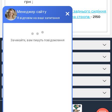
грн
;
Автогамак для тварин 2/3 заднього сидіння
Темно зелений 272 + Чорна стропа
-
2150
грн
2100
грн
;
КОНТАКТИ
ПРО МАГАЗИН
КАТАЛОГ ТОВАРІВ
ПІДПИСКА
МИ У СОЦМЕРЕЖАХ: