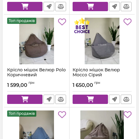
Топ продажів
Крісло мішок Велюр Polo
Крісло мішок Велюр
Коричневий
Mocco Сірий
Артикул:
km-polo-5-l
Артикул:
km-mocco-96-l
грн
грн
1 599,00
1 650,00
Топ продажів