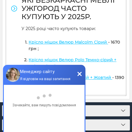
ЯКІ БЕЗКАРКАСНІ МЕБЛІ
УЖГОРОД ЧАСТО
КУПУЮТЬ У 2025Р.
У 2025 році часто купують товари:
Крісло мішок Велюр Malcolm Сірий
- 1670
грн
;
Крісло мішок Велюр Polo Темно-сірий +
Світло сірий
- 1599
грн
;
Крісло м'яч Оксфорд Синій + Жовтий
- 1390
грн
;
КОНТАКТИ
ПРО МАГАЗИН