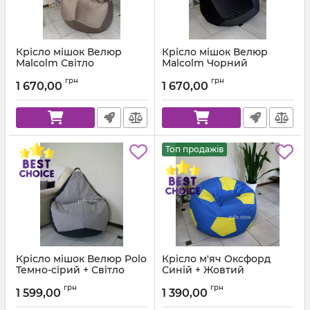
Крісло мішок Велюр
Крісло мішок Велюр
Malcolm Світло
Malcolm Чорний
коричневий
Артикул:
km-malcolm-28-l
грн
грн
1 670,00
1 670,00
Артикул:
km-malcolm-22-l
Топ продажів
Крісло мішок Велюр Polo
Крісло м'яч Оксфорд
Темно-сірий + Світло
Синій + Жовтий
сірий
Артикул:
ball-ox-213-111-80
грн
грн
1 599,00
1 390,00
Артикул:
km-polo-17-16-l