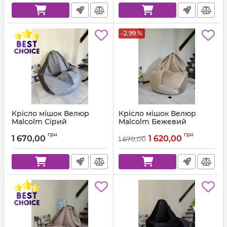
-2.99 %
Крісло мішок Велюр
Крісло мішок Велюр
Malcolm Сірий
Malcolm Бежевий
Артикул:
km-malcolm-57-l
Артикул:
km-malcolm-18-l
грн
грн
1 670,00
1 620,00
1 670,00