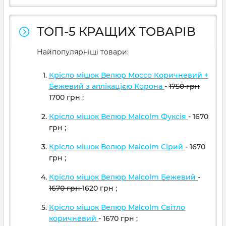
ТОП-5 КРАЩИХ ТОВАРІВ
Найпопулярніщі товари:
Крісло мішок Велюр Mocco Коричневий +
Бежевий з аплікацією Корона
-
1750
грн
1700
грн
;
Крісло мішок Велюр Malcolm Фуксія
- 1670
грн
;
Крісло мішок Велюр Malcolm Сірий
- 1670
грн
;
Крісло мішок Велюр Malcolm Бежевий
-
1670
грн
1620
грн
;
Крісло мішок Велюр Malcolm Світло
коричневий
- 1670
грн
;