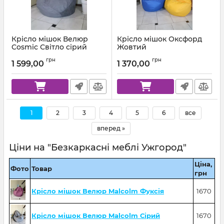
Крісло мішок Велюр
Крісло мішок Оксфорд
Cosmic Світло сірий
Жовтий
Артикул:
km-cosmic-93-l
Артикул:
km-ox-111-l
грн
грн
1 599,00
1 370,00
1
2
3
4
5
6
все
вперед »
Ціни на "Безкаркасні меблі Ужгород"
Ціна,
Фото
Товар
грн
Крісло мішок Велюр Malcolm Фуксія
1670
Крісло мішок Велюр Malcolm Сірий
1670