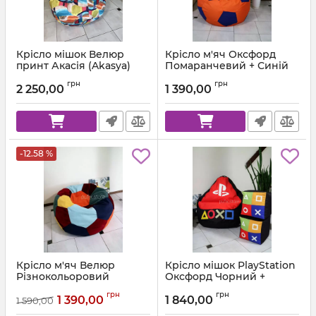
Крісло мішок Велюр
Крісло м'яч Оксфорд
принт Акасія (Akasya)
Помаранчевий + Синій
Артикул:
ball-ox-157-223-80
грн
грн
2 250,00
1 390,00
-12.58 %
Крісло м'яч Велюр
Крісло мішок PlayStation
Різнокольоровий
Оксфорд Чорний +
Червоний
Артикул:
ball-velor-multi-80
грн
грн
1 390,00
1 840,00
1 590,00
Артикул:
km-ps-ox-001-162-xl