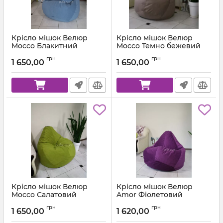
Крісло мішок Велюр
Крісло мішок Велюр
Mocco Блакитний
Mocco Темно бежевий
Артикул:
km-mocco-82-l
Артикул:
km-mocco-9-l
грн
грн
1 650,00
1 650,00
Крісло мішок Велюр
Крісло мішок Велюр
Mocco Салатовий
Amor Фіолетовий
Артикул:
km-mocco-35-l
Артикул:
km-amor-66-l
грн
грн
1 650,00
1 620,00