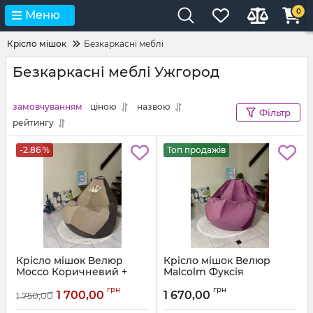
0
Меню
Крісло мішок
Безкаркасні меблі
Безкаркасні меблі Ужгород
замовчуванням
ціною
назвою
Фільтр
рейтингу
-2.86 %
Топ продажів
Крісло мішок Велюр
Крісло мішок Велюр
Mocco Коричневий +
Malcolm Фуксія
Бежевий з аплікацією
Артикул:
km-malcolm-13-l
грн
грн
Корона
1 700,00
1 670,00
1 750,00