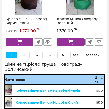
Крісло мішок Оксфорд
Крісло мішок Оксфорд
Коричневий
Зелений
Артикул:
km-ox-303-l
Артикул:
km-ox-243-l
грн
грн
1 270,00
1 370,00
1 370,00
1
2
3
4
5
все
вперед »
Ціни на "Крісло груша Новоград-
Волинський"
Ціна,
Фото
Товар
грн
Крісло мішок Велюр Malcolm Фуксія
1670
Крісло мішок Велюр Malcolm Сірий
1670