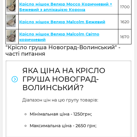
Крісло мішок Велюр Mocco Коричневий +
1700
Бежевий з аплікацією Корона
Крісло мішок Велюр Malcolm Бежевий
1620
Крісло мішок Велюр Malcolm Світло
1670
коричневий
"Крісло груша Новоград-Волинський" -
часті питання
ЯКА ЦІНА НА КРІСЛО
ГРУША НОВОГРАД-
ВОЛИНСЬКИЙ?
Діапазон цін на цю групу товарів:
Мінімальная ціна - 1250грн;
Максимальна ціна - 2650 грн;