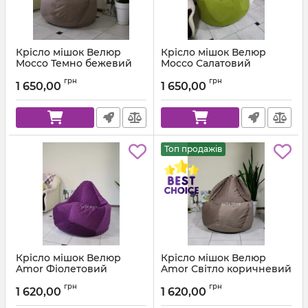
Крісло мішок Велюр
Крісло мішок Велюр
Mocco Темно бежевий
Mocco Салатовий
Артикул:
km-mocco-9-l
Артикул:
km-mocco-35-l
грн
грн
1 650,00
1 650,00
Топ продажів
Крісло мішок Велюр
Крісло мішок Велюр
Amor Фіолетовий
Amor Світло коричневий
Артикул:
km-amor-66-l
Артикул:
km-amor-5-l
грн
грн
1 620,00
1 620,00