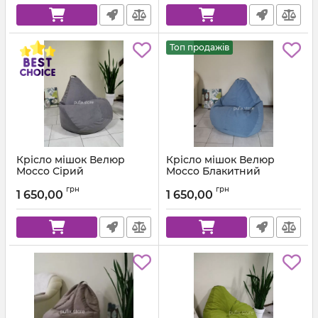
Топ продажів
Крісло мішок Велюр
Крісло мішок Велюр
Mocco Сірий
Mocco Блакитний
Артикул:
km-mocco-96-l
Артикул:
km-mocco-82-l
грн
грн
1 650,00
1 650,00