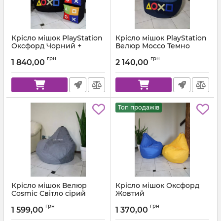
Крісло мішок PlayStation
Крісло мішок PlayStation
Оксфорд Чорний +
Велюр Mocco Темно
Червоний
синій + Синій
грн
грн
1 840,00
2 140,00
Артикул:
km-ps-ox-001-162-xl
Артикул:
km-ps-mocco-88-84-xl
Топ продажів
Крісло мішок Велюр
Крісло мішок Оксфорд
Cosmic Світло сірий
Жовтий
Артикул:
km-cosmic-93-l
Артикул:
km-ox-111-l
грн
грн
1 599,00
1 370,00