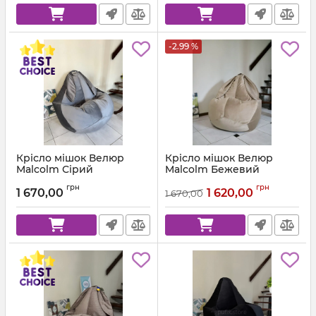
-2.99 %
Крісло мішок Велюр
Крісло мішок Велюр
Malcolm Сірий
Malcolm Бежевий
Артикул:
km-malcolm-57-l
Артикул:
km-malcolm-18-l
грн
грн
1 670,00
1 620,00
1 670,00