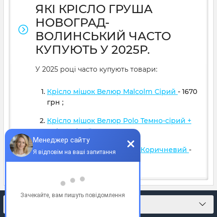
ЯКІ КРІСЛО ГРУША
НОВОГРАД-
ВОЛИНСЬКИЙ ЧАСТО
КУПУЮТЬ У 2025Р.
У 2025 році часто купують товари:
Крісло мішок Велюр Malcolm Сірий
- 1670
грн
;
Крісло мішок Велюр Polo Темно-сірий +
Світло сірий
- 1599
грн
;
Крісло мішок Велюр Polo Коричневий
-
1599
грн
;
КОНТАКТИ