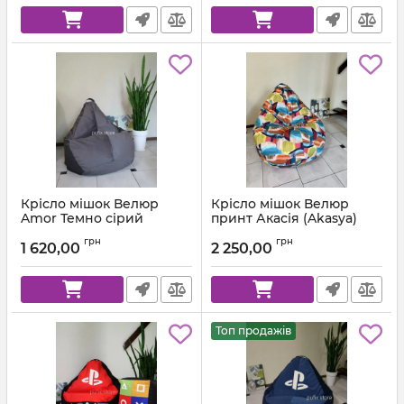
Крісло мішок Велюр
Крісло мішок Велюр
Amor Темно сірий
принт Акасія (Akasya)
Артикул:
km-amor-95-l
грн
грн
1 620,00
2 250,00
Топ продажів