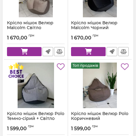
Крісло мішок Велюр
Крісло мішок Велюр
Malcolm Світло
Malcolm Чорний
коричневий
Артикул:
km-malcolm-28-l
грн
грн
1 670,00
1 670,00
Артикул:
km-malcolm-22-l
Топ продажів
Крісло мішок Велюр Polo
Крісло мішок Велюр Polo
Темно-сірий + Світло
Коричневий
сірий
Артикул:
km-polo-5-l
грн
грн
1 599,00
1 599,00
Артикул:
km-polo-17-16-l