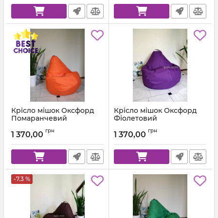
Крісло мішок Оксфорд
Крісло мішок Оксфорд
Помаранчевий
Фіолетовий
Артикул:
km-ox-157-l
Артикул:
km-ox-339-l
грн
грн
1 370,00
1 370,00
-7.3 %