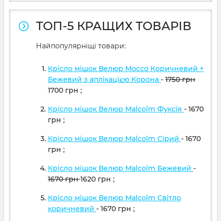
ТОП-5 КРАЩИХ ТОВАРІВ
Найпопулярніщі товари:
Крісло мішок Велюр Mocco Коричневий +
Бежевий з аплікацією Корона
-
1750
грн
1700
грн
;
Крісло мішок Велюр Malcolm Фуксія
- 1670
грн
;
Крісло мішок Велюр Malcolm Сірий
- 1670
грн
;
Крісло мішок Велюр Malcolm Бежевий
-
1670
грн
1620
грн
;
Крісло мішок Велюр Malcolm Світло
коричневий
- 1670
грн
;