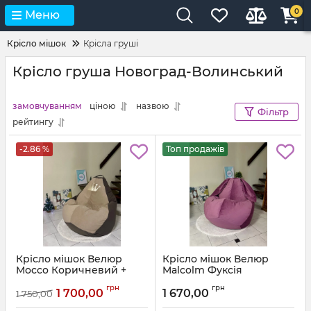
0
Меню
Крісло мішок
Крісла груші
Крісло груша Новоград-Волинський
замовчуванням
ціною
назвою
Фільтр
рейтингу
-2.86 %
Топ продажів
Крісло мішок Велюр
Крісло мішок Велюр
Mocco Коричневий +
Malcolm Фуксія
Бежевий з аплікацією
Артикул:
km-malcolm-13-l
грн
грн
Корона
1 700,00
1 670,00
1 750,00