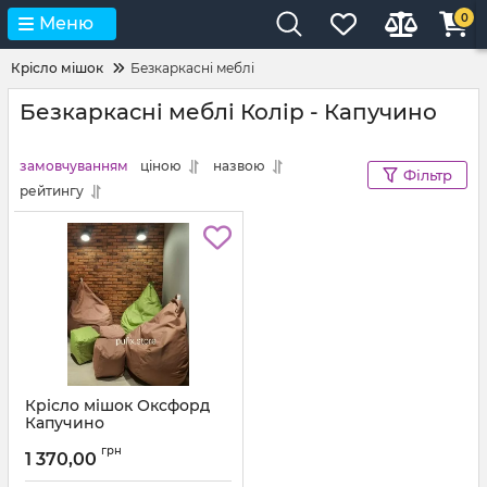
0
Меню
Крісло мішок
Безкаркасні меблі
Безкаркасні меблі Колір - Капучино
замовчуванням
ціною
назвою
Фільтр
рейтингу
Крісло мішок Оксфорд
Капучино
Артикул:
km-ox-293-l
грн
1 370,00