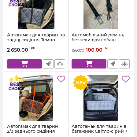
Автогамак для тварин на
Автомобільний ремінь
заднє сидіння Темно
безпеки для собак і
сірий 312 + Чорна стропа
котів, регульований
грн
грн
повідець в пасок в авто
2 650,00
100,00
150,00
100 см
Автогамак для тварин
Автогамак для тварин в
2/3 заднього сидіння
багажник Світло-сірий +
Коричневий 303 +
Чорна стропа