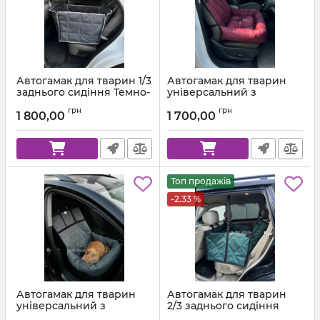
Автогамак для тварин 1/3
Автогамак для тварин
заднього сидіння Темно-
універсальний з
сірий 312 + Світло-сіра
подушкою Вишня +
грн
грн
стропа
Чорна стропа
1 800,00
1 700,00
Топ продажів
-2.33 %
Автогамак для тварин
Автогамак для тварин
універсальний з
2/3 заднього сидіння
подушкою Сірий 312 +
Темно зелений 272 +