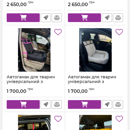
грн
грн
2 650,00
2 650,00
Автогамак для тварин
Автогамак для тварин
універсальний з
універсальний з
подушкою Чорний +
подушкою Бежевий +
грн
грн
Малинова стропа
Коричнева стропа
1 700,00
1 700,00