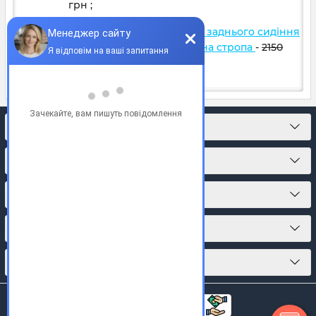
грн
;
Автогамак для тварин 2/3 заднього сидіння
Темно зелений 272 + Чорна стропа
-
2150
грн
2100
грн
;
КОНТАКТИ
ПРО МАГАЗИН
КАТАЛОГ ТОВАРІВ
ПІДПИСКА
МИ У СОЦМЕРЕЖАХ: