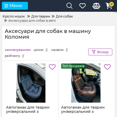
0
Меню
Крісло мішок
Для тварин
Для собак
Аксессуары для собак в авто
Аксесуари для собак в машину
Коломия
замовчуванням
ціною
назвою
Фільтр
рейтингу
Топ продажів
Автогамак для тварин
Автогамак для тварин
універсальний з
універсальний з
подушкою Блакитно
подушкою Коричневий