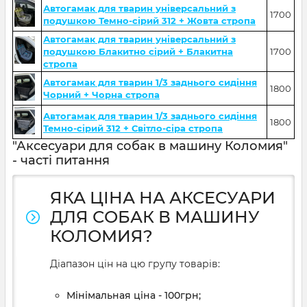
Автогамак для тварин універсальний з
1700
подушкою Темно-сірий 312 + Жовта стропа
Автогамак для тварин універсальний з
подушкою Блакитно сірий + Блакитна
1700
стропа
Автогамак для тварин 1/3 заднього сидіння
1800
Чорний + Чорна стропа
Автогамак для тварин 1/3 заднього сидіння
1800
Темно-сірий 312 + Світло-сіра стропа
"Аксесуари для собак в машину Коломия"
- часті питання
ЯКА ЦІНА НА АКСЕСУАРИ
ДЛЯ СОБАК В МАШИНУ
КОЛОМИЯ?
Діапазон цін на цю групу товарів:
Мінімальная ціна - 100грн;