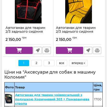
Автогамак для тварин
Автогамак для тварин
2/3 заднього сидіння
2/3 заднього сидіння
Чорний + Червона
Жовтий 111 + Чорна
грн
грн
стропа
стропа
2 150,00
2 150,00
1
2
3
все
вперед »
Ціни на "Аксесуари для собак в машину
Коломия"
Ціна,
Фото
Товар
грн
Автогамак для тварин універсальний з
подушкою Коричневий 303 + Помаранчева
1700
стропа