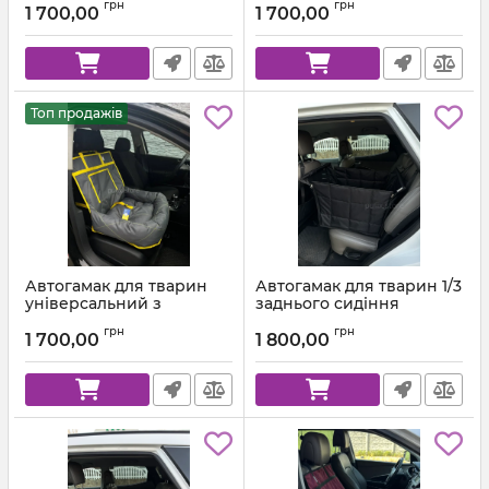
грн
грн
сірий + Блакитна стропа
303 + Помаранчева
1 700,00
1 700,00
стропа
Топ продажів
Автогамак для тварин
Автогамак для тварин 1/3
універсальний з
заднього сидіння
подушкою Темно-сірий
Чорний + Чорна стропа
грн
грн
312 + Жовта стропа
1 700,00
1 800,00