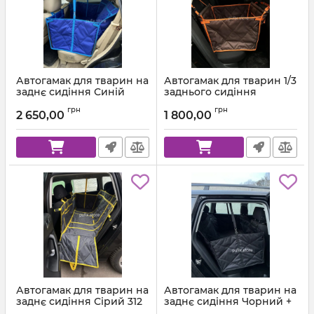
Автогамак для тварин на
Автогамак для тварин 1/3
заднє сидіння Синій
заднього сидіння
індиго 223 + Блакитна
Коричневий 303 +
грн
грн
стропа
Помаранчева стропа
2 650,00
1 800,00
Автогамак для тварин на
Автогамак для тварин на
заднє сидіння Сірий 312
заднє сидіння Чорний +
+ Жовта стропа
Чорна стропа