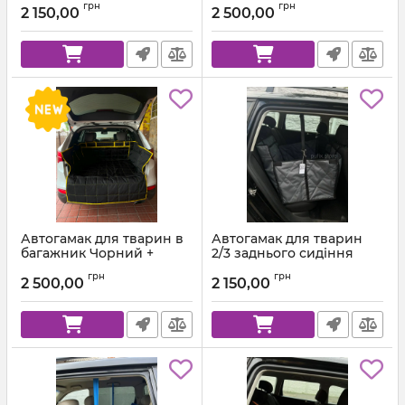
грн
грн
Помаранчева стропа
2 150,00
2 500,00
Автогамак для тварин в
Автогамак для тварин
багажник Чорний +
2/3 заднього сидіння
Жовта стропа
Темно-сірий 312 + Чорна
грн
грн
стропа
2 500,00
2 150,00