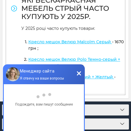
ЯКІ БЕСКАРКАСНАЯ
МЕБЕЛЬ СТРЫЙ ЧАСТО
КУПУЮТЬ У 2025Р.
У 2025 році часто купують товари:
Кресло мешок Велюр Malcolm Серый
- 1670
грн
;
Кресло мешок Велюр Polo Темно-серый +
Светло-серый
- 1599
грн
;
Кресло мяч Оксфорд Синий + Желтый
-
1390
грн
;
КОНТАКТЫ
О МАГАЗИНЕ