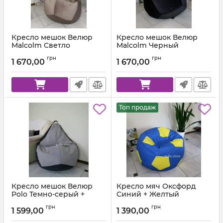
Кресло мешок Велюр
Кресло мешок Велюр
Malcolm Светло
Malcolm Черный
коричневый
Артикул:
km-malcolm-28-l
грн
грн
1 670,00
1 670,00
Артикул:
km-malcolm-22-l
Топ продаж
Кресло мешок Велюр
Кресло мяч Оксфорд
Polo Темно-серый +
Синий + Желтый
Светло-серый
Артикул:
ball-ox-213-111-80
грн
грн
1 599,00
1 390,00
Артикул:
km-polo-17-16-l