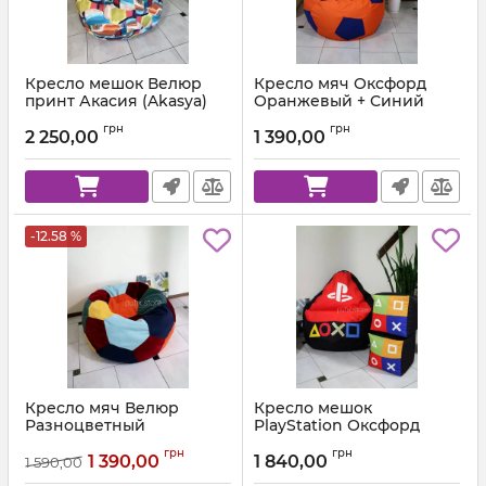
Кресло мешок Велюр
Кресло мяч Оксфорд
принт Акасия (Akasya)
Оранжевый + Синий
Артикул:
ball-ox-157-223-80
грн
грн
2 250,00
1 390,00
-12.58 %
Кресло мяч Велюр
Кресло мешок
Разноцветный
PlayStation Оксфорд
Черный + Красный
Артикул:
ball-velor-multi-80
грн
грн
1 390,00
1 840,00
1 590,00
Артикул:
km-ps-ox-001-162-xl