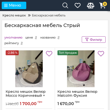
0
Меню
Кресло мешок
Бескаркасная мебель
Бескаркасная мебель Стрый
умолчанию
цене
названию
Фильтр
рейтингу
-2.86 %
Топ продаж
Кресло мешок Велюр
Кресло мешок Велюр
Mocco Коричневый +
Malcolm Фуксия
Бежевый с аппликацией
Артикул:
km-malcolm-13-l
грн
грн
Корона
1 700,00
1 670,00
1 750,00