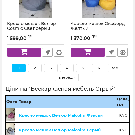
Кресло мешок Велюр
Кресло мешок Оксфорд
Cosmic Свет серый
Желтый
Артикул:
km-cosmic-93-l
Артикул:
km-ox-111-l
грн
грн
1 599,00
1 370,00
1
2
3
4
5
6
все
вперёд »
Ціни на "Бескаркасная мебель Стрый"
Цена,
Фото
Товар
грн
Кресло мешок Велюр Malcolm Фуксия
1670
Кресло мешок Велюр Malcolm Серый
1670