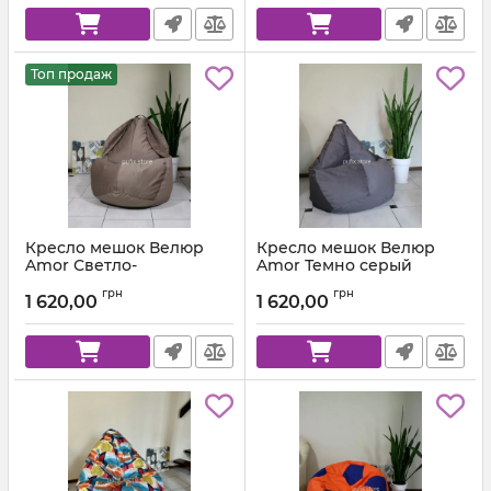
Топ продаж
Кресло мешок Велюр
Кресло мешок Велюр
Amor Светло-
Amor Темно серый
коричневый
Артикул:
km-amor-95-l
грн
грн
1 620,00
1 620,00
Артикул:
km-amor-5-l