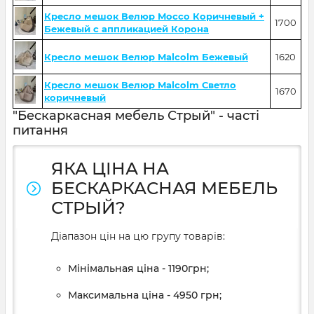
Кресло мешок Велюр Mocco Коричневый +
1700
Бежевый с аппликацией Корона
Кресло мешок Велюр Malcolm Бежевый
1620
Кресло мешок Велюр Malcolm Светло
1670
коричневый
"Бескаркасная мебель Стрый" - часті
питання
ЯКА ЦІНА НА
БЕСКАРКАСНАЯ МЕБЕЛЬ
СТРЫЙ?
Діапазон цін на цю групу товарів:
Мінімальная ціна - 1190грн;
Максимальна ціна - 4950 грн;