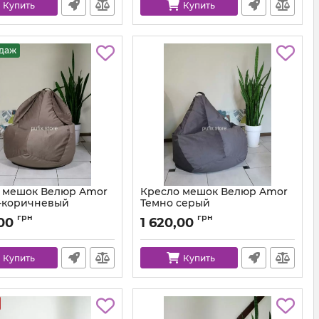
Купить
Купить
одаж
 мешок Велюр Amor
Кресло мешок Велюр Amor
-коричневый
Темно серый
km-amor-5-l
Артикул:
km-amor-95-l
грн
грн
,00
1 620,00
Купить
Купить