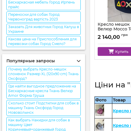
Бескаркасная мебель Город Ирпень
прайс
Переноски для собак Город
Червоноград вартість 2023
Кресло мешок P
Заказать Для животных Город Калуш в
Велюр Mocco Т
Украине
Синий
грн
2 140,00
Какова цена на Приспособления для
Артикул:
km-ps-moc
перевозки собак Город Смело?
Купить
Популярные запросы
Почему выбрать Кресло-мешок
слоненок Размер XL (120x90 cm) Ткань
Оксфорд?
Ціни на 
Где найти выгодное предложение на
Бескаркасные кресла Ткань Велюр
Amor Форма Груша
Фото
Товар
Сколько стоит Подстилки для собак в
машину Ткань Оксфорд Город
Кресло
Нововолынск
Как выбрать Накидки для собак в
машину Цвет
Кресло
Коричневый+оранжевый Город