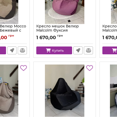
 Велюр Mocco
Кресло мешок Велюр
Кресло
 Бежевый с
Malcolm Фуксия
Malcol
Корона
Артикул:
km-malcolm-13-l
Артикул:
грн
грн
,00
1 670,00
1 670
Купить