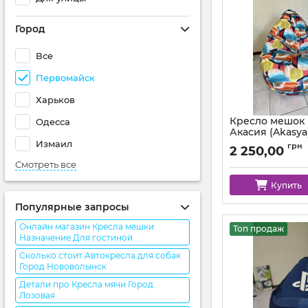
Город
Все
Первомайск
Харьков
Кресло мешок
Одесса
Акасия (Akasya
Измаил
грн
2 250,00
Смотреть все
Купить
Популярные запросы
Онлайн магазин Кресла мешки
Топ продаж
Назначение Для гостиной
Сколько стоит Автокресла для собак
Город Нововолынск
Детали про Кресла мячи Город
Лозовая