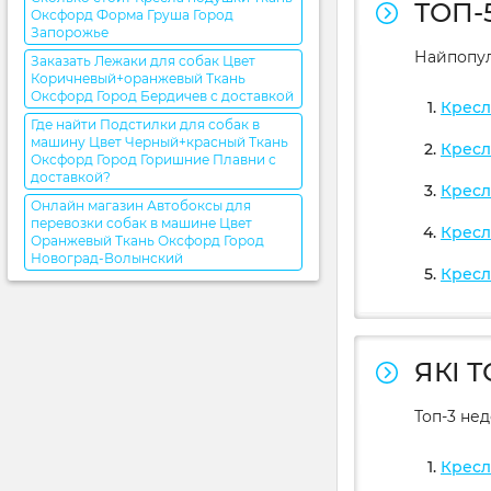
ТОП-
Оксфорд Форма Груша Город
Запорожье
Найпопул
Заказать Лежаки для собак Цвет
Коричневый+оранжевый Ткань
Оксфорд Город Бердичев с доставкой
Кресл
Где найти Подстилки для собак в
машину Цвет Черный+красный Ткань
Кресл
Оксфорд Город Горишние Плавни с
доставкой?
Кресл
Онлайн магазин Автобоксы для
перевозки собак в машине Цвет
Кресл
Оранжевый Ткань Оксфорд Город
Новоград-Волынский
Кресл
ЯКІ 
Топ-3 не
Кресл