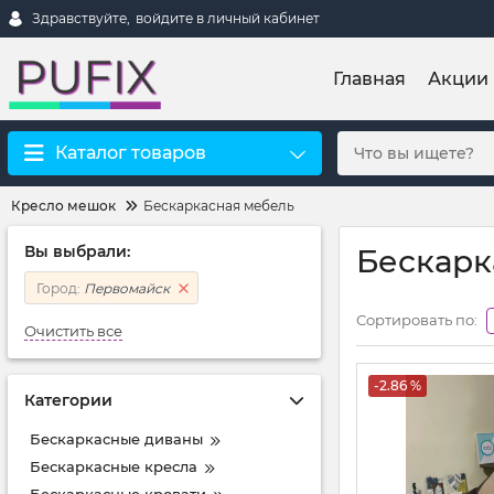
Здравствуйте,
войдите в личный кабинет
Главная
Акции
Каталог товаров
Кресло мешок
Бескаркасная мебель
Вы выбрали:
Бескарк
Город:
Первомайск
Сортировать по:
Очистить все
-2.86 %
Категории
Бескаркасные диваны
Бескаркасные кресла