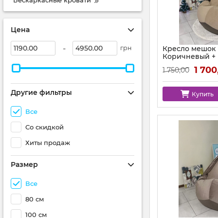
Бескаркасные кровати
Цена
-
грн
Кресло мешок
Коричневый +
аппликацией 
1 700
1 750,00
Другие фильтры
Купить
Все
Со скидкой
Хиты продаж
Размер
Все
80 см
100 см