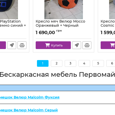
layStation
Кресло мяч Велюр Mocco
Кресло
емно синий +
Оранжевый + Черный
Cosmic
Артикул:
ball-mocco-55-99-80
Артикул:
грн
1 690,00
1 599,
co-88-84-xl
Купить
1
2
3
4
5
6
"Бескаркасная мебель Первомай
 мешок Велюр Malcolm Фуксия
 мешок Велюр Malcolm Серый