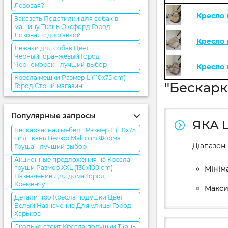
Лозовая?
Кресло
Заказать Подстилки для собак в
машину Ткань Оксфорд Город
Лозовая с доставкой
Кресло
Лежаки для собак Цвет
Черный+оранжевый Город
Черноморск - лучший выбор
Кресло 
Кресла мешки Размер L (110x75 cm)
"Бескарк
Город Стрый магазин
Популярные запросы
ЯКА 
Бескаркасная мебель Размер L (110x75
cm) Ткань Велюр Malcolm Форма
Діапазон 
Груша - лучший выбор
Акционные предложения на Кресла
груши Размер XXL (130x100 cm)
Мініма
Назначение Для дома Город
Кременчуг
Макси
Детали про Кресла подушки Цвет
Белый Назначение Для улицы Город
Харьков
Сколько стоит Кресла подушки Ткань