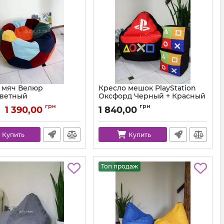
 мяч Велюр
Кресло мешок PlayStation
ветный
Оксфорд Черный + Красный
ball-velor-multi-80
Артикул:
km-ps-ox-001-162-xl
грн
грн
1 390,00
1 840,00
Купить
Купить
Топ продаж