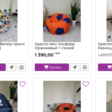
 Велюр принт
Кресло мяч Оксфорд
Кресло
)
Оранжевый + Синий
Разноц
Артикул:
ball-ox-157-223-80
Артикул:
грн
1 390,00
1 590,00
Купить