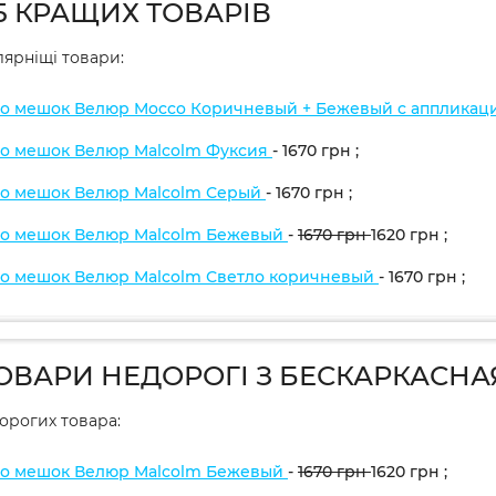
5 КРАЩИХ ТОВАРІВ
ярніщі товари:
о мешок Велюр Mocco Коричневый + Бежевый с аппликац
о мешок Велюр Malcolm Фуксия
- 1670
грн
;
о мешок Велюр Malcolm Серый
- 1670
грн
;
о мешок Велюр Malcolm Бежевый
-
1670
грн
1620
грн
;
о мешок Велюр Malcolm Светло коричневый
- 1670
грн
;
ТОВАРИ НЕДОРОГІ З БЕСКАРКАСН
дорогих товара:
о мешок Велюр Malcolm Бежевый
-
1670
грн
1620
грн
;