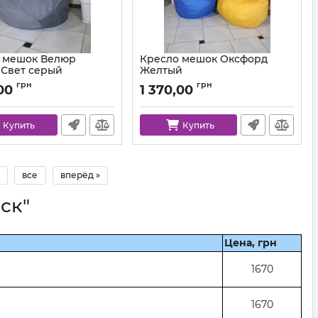
 мешок Велюр
Кресло мешок Оксфорд
 Свет серый
Желтый
km-cosmic-93-l
Артикул:
km-ox-111-l
грн
грн
00
1 370,00
Купить
Купить
все
вперёд »
ск"
Цена, грн
1670
1670