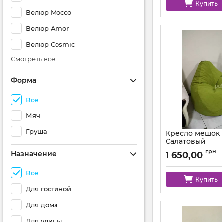
Купить
Велюр Mocco
Велюр Amor
Велюр Cosmic
Смотреть все
Форма
Все
Мяч
Груша
Кресло мешок
Салатовый
Артикул:
km-mocco-
грн
Назначение
1 650,00
Все
Купить
Для гостиной
Для дома
Для улицы