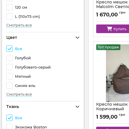
Кресло мешок
Malcolm Светл
120 см
Артикул:
km-malcol
грн
1 670,00
L (110x75 cm)
Смотреть все
Купить
Цвет
Топ продаж
Все
Голубой
Голубовато-серый
Мятный
Синяя ель
Смотреть все
Кресло мешок 
Ткань
Коричневый
Артикул:
km-polo-5-
грн
1 599,00
Все
Экокожа Boston