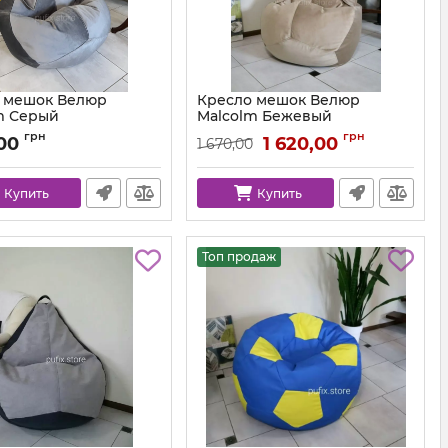
 мешок Велюр
Кресло мешок Велюр
m Серый
Malcolm Бежевый
km-malcolm-57-l
Артикул:
km-malcolm-18-l
грн
грн
,00
1 620,00
1 670,00
Купить
Купить
Топ продаж