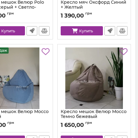
 мешок Велюр Polo
Кресло мяч Оксфорд Синий
серый + Светло-
+ Желтый
Артикул:
ball-ox-213-111-80
грн
грн
00
1 390,00
km-polo-17-16-l
Купить
Купить
одаж
 мешок Велюр Mocco
Кресло мешок Велюр Mocco
й
Темно бежевый
km-mocco-82-l
Артикул:
km-mocco-9-l
грн
грн
,00
1 650,00