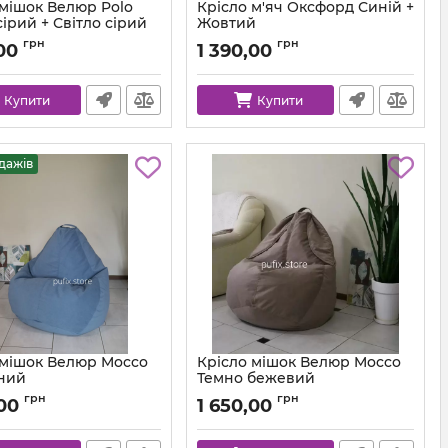
 мішок Велюр Polo
Крісло м'яч Оксфорд Синій +
ірий + Світло сірий
Жовтий
km-polo-17-16-l
Артикул:
ball-ox-213-111-80
грн
грн
00
1 390,00
Купити
Купити
дажів
 мішок Велюр Mocco
Крісло мішок Велюр Mocco
ний
Темно бежевий
km-mocco-82-l
Артикул:
km-mocco-9-l
грн
грн
,00
1 650,00