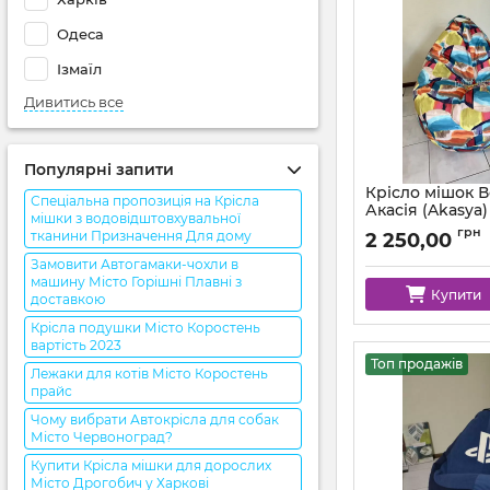
Одеса
Ізмаїл
Дивитись все
Популярні запити
Крісло мішок 
Спеціальна пропозиція на Крісла
Акасія (Akasya)
мішки з водовідштовхувальної
грн
тканини Призначення Для дому
2 250,00
Замовити Автогамаки-чохли в
машину Місто Горішні Плавні з
Купити
доставкою
Крісла подушки Місто Коростень
вартість 2023
Топ продажів
Лежаки для котів Місто Коростень
прайс
Чому вибрати Автокрісла для собак
Місто Червоноград?
Купити Крісла мішки для дорослих
Місто Дрогобич у Харкові