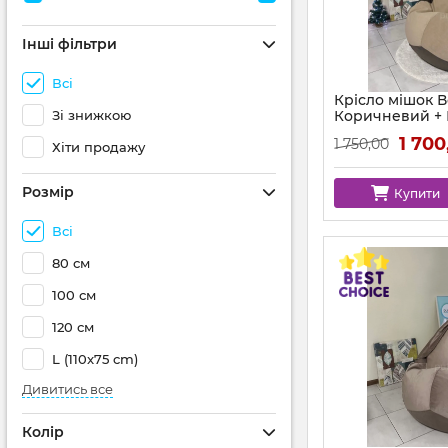
Інші фільтри
Всі
Крісло мішок 
Зі знижкою
Коричневий +
аплікацією Ко
1 700
1 750,00
Хіти продажу
Розмір
Купити
Всі
80 см
100 см
120 см
L (110x75 cm)
Дивитись все
Колір