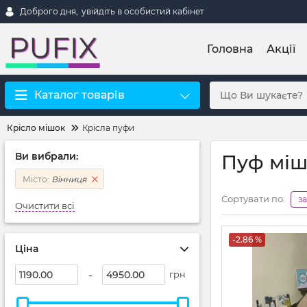
Доброго дня,
увійдіть в особистий кабінет
Головна
Акції
Каталог товарів
Крісло мішок
Крісла пуфи
Ви вибрали:
Пуф міш
Місто:
Вінниця
Сортувати по:
з
Очистити всі
-2.86 %
Ціна
-
грн