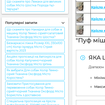
Що скажете про Лежаки для великих
собак Місто Шостка Порода тієї-
Крісло
тер'єра?
Крісло
Популярні запити
Що скажете про Накидки для собак в
Крісло
машину Колір Темно-сірий+салатовий
Тканина Оксфорд Місто Шостка?
"Пуф міш
Безкаркасні ліжка Розмір XXL (130x100
cm) Колір Ізумруд Місто Стрий
вартість 2023
ЯКА 
Акційні пропозиції на Автокрісла для
собак Колір Капучино+чорний
Тканина Оксфорд Місто Ірпінь
Діапазон 
Як вибрати Для собак Колір Темно-
сірий Тканина Оксфорд Місто
Мініма
Коростень?
Замовити Пристосування для
Макси
перевезення собак Колір Темно-
сірий+чорний Тканина Оксфорд Місто
Бориспіль з доставкою
Спеціальна пропозиція на Крісла
пуфи Розмір XL (120x90 cm) Тканина