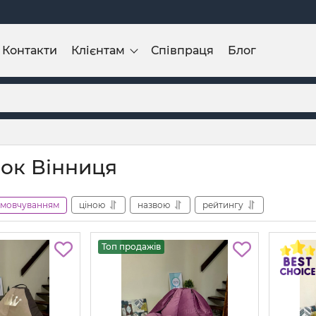
Контакти
Клієнтам
Співпраця
Блог
ок Вінниця
амовчуванням
ціною
назвою
рейтингу
Топ продажів