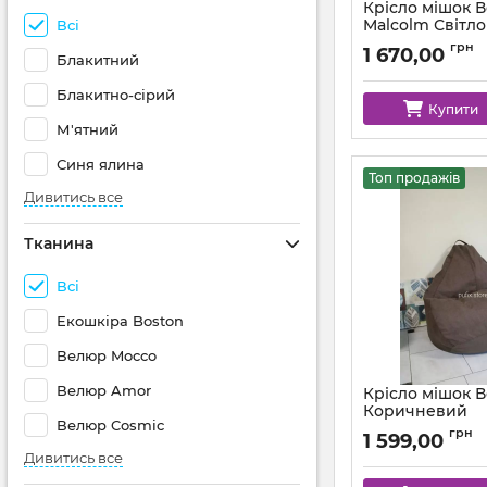
Крісло мішок 
Malcolm Світл
Всі
Артикул:
km-malcol
грн
1 670,00
Блакитний
Блакитно-сірий
Купити
М'ятний
Синя ялина
Топ продажів
Дивитись все
Тканина
Всі
Екошкіра Boston
Велюр Mocco
Велюр Amor
Крісло мішок 
Коричневий
Велюр Cosmic
Артикул:
km-polo-5-
грн
1 599,00
Дивитись все