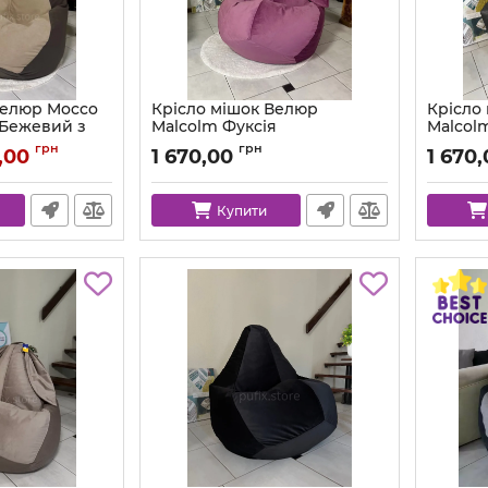
Велюр Mocco
Крісло мішок Велюр
Крісло
 Бежевий з
Malcolm Фуксія
Malcol
рона
Артикул:
km-malcolm-13-l
Артикул:
грн
грн
,00
1 670,00
1 670
Купити