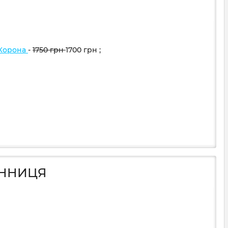
 Корона
-
1750
грн
1700
грн
;
ІННИЦЯ