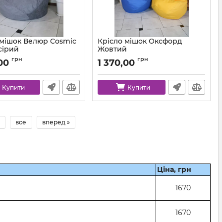
 мішок Велюр Cosmic
Крісло мішок Оксфорд
сірий
Жовтий
km-cosmic-93-l
Артикул:
km-ox-111-l
грн
грн
00
1 370,00
Купити
Купити
все
вперед »
Ціна, грн
1670
1670