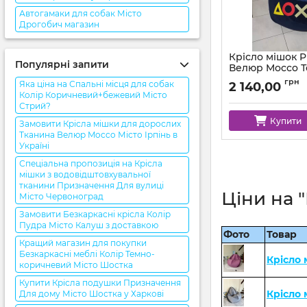
Автогамаки для собак Місто
Дрогобич магазин
Крісло мішок P
Популярні запити
Велюр Mocco Т
Синій
грн
Яка ціна на Спальні місця для собак
2 140,00
Артикул:
km-ps-moc
Колір Коричневий+бежевий Місто
Стрий?
Купити
Замовити Крісла мішки для дорослих
Тканина Велюр Mocco Місто Ірпінь в
Україні
Спеціальна пропозиція на Крісла
мішки з водовідштовхувальної
тканини Призначення Для вулиці
Ціни на 
Місто Червоноград
Замовити Безкаркасні крісла Колір
Пудра Місто Калуш з доставкою
Фото
Товар
Кращий магазин для покупки
Безкаркасні меблі Колір Темно-
Крісло 
коричневий Місто Шостка
Купити Крісла подушки Призначення
Крісло
Для дому Місто Шостка у Харкові