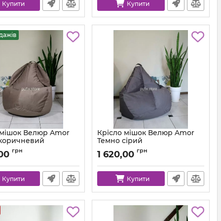
Купити
Купити
дажів
 мішок Велюр Amor
Крісло мішок Велюр Amor
 коричневий
Темно сірий
km-amor-5-l
Артикул:
km-amor-95-l
грн
грн
,00
1 620,00
Купити
Купити