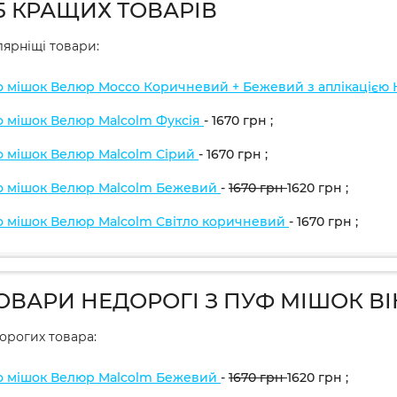
5 КРАЩИХ ТОВАРІВ
ярніщі товари:
о мішок Велюр Mocco Коричневий + Бежевий з аплікацією
о мішок Велюр Malcolm Фуксія
- 1670
грн
;
о мішок Велюр Malcolm Сірий
- 1670
грн
;
о мішок Велюр Malcolm Бежевий
-
1670
грн
1620
грн
;
о мішок Велюр Malcolm Світло коричневий
- 1670
грн
;
ТОВАРИ НЕДОРОГІ З ПУФ МІШОК В
дорогих товара:
о мішок Велюр Malcolm Бежевий
-
1670
грн
1620
грн
;