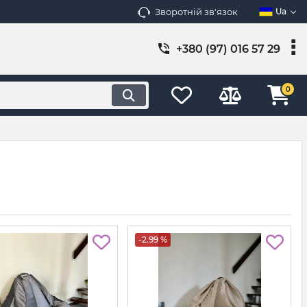
Зворотній зв'язок
Ua
+380 (97) 016 57 29
0
-2.99 %