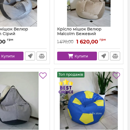
 мішок Велюр
Крісло мішок Велюр
m Сірий
Malcolm Бежевий
km-malcolm-57-l
Артикул:
km-malcolm-18-l
грн
грн
,00
1 620,00
1 670,00
Купити
Купити
Топ продажів