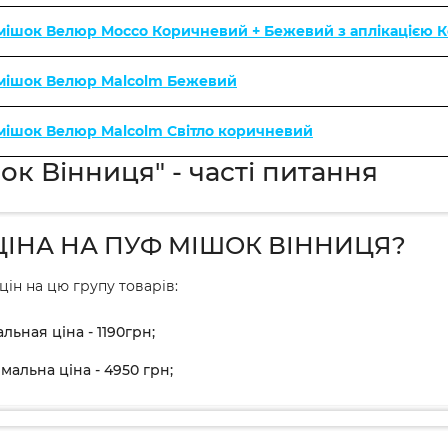
 мішок Велюр Mocco Коричневий + Бежевий з аплікацією 
 мішок Велюр Malcolm Бежевий
 мішок Велюр Malcolm Світло коричневий
ок Вінниця" - часті питання
ЦІНА НА ПУФ МІШОК ВІННИЦЯ?
цін на цю групу товарів:
льная ціна - 1190грн;
мальна ціна - 4950 грн;