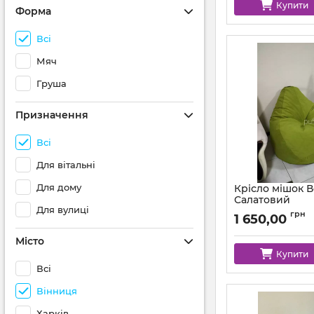
Купити
Форма
Всі
Мяч
Груша
Призначення
Всі
Для вітальні
Для дому
Крісло мішок 
Салатовий
Для вулиці
Артикул:
km-mocco-
грн
1 650,00
Місто
Купити
Всі
Вінниця
Харків