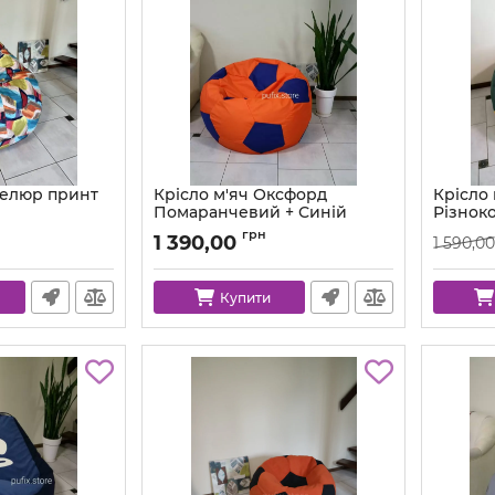
Велюр принт
Крісло м'яч Оксфорд
Крісло
Помаранчевий + Синій
Різнок
Артикул:
ball-ox-157-223-80
Артикул:
грн
1 390,00
1 590,00
Купити