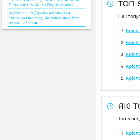
ТОП-
Велюр Amor Місто Первомайськ
Крісла мішки/іграшки для дітей
Найпопул
Тканина Оксфорд Форма Мяч Місто
Калуш магазин
Крісл
Крісл
Крісл
Крісл
Крісл
ЯКІ 
Топ-3 не
Крісл