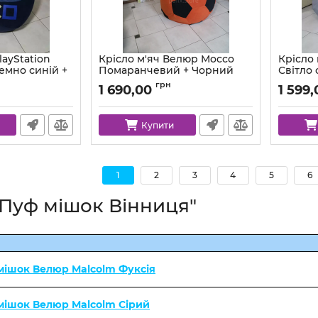
layStation
Крісло м'яч Велюр Mocco
Крісло
емно синій +
Помаранчевий + Чорний
Світло 
Артикул:
ball-mocco-55-99-80
Артикул:
грн
1 690,00
1 599,
co-88-84-xl
Купити
1
2
3
4
5
6
"Пуф мішок Вінниця"
мішок Велюр Malcolm Фуксія
 мішок Велюр Malcolm Сірий