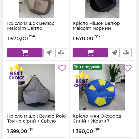
Крісло мішок Велюр
Крісло мішок Велюр
Malcolm Світло
Malcolm Чорний
коричневий
Артикул:
km-malcolm-28-l
грн
грн
1 670,00
1 670,00
Артикул:
km-malcolm-22-l
Топ продажів
Крісло мішок Велюр Polo
Крісло м'яч Оксфорд
Темно-сірий + Світло
Синій + Жовтий
сірий
Артикул:
ball-ox-213-111-80
грн
грн
1 599,00
1 390,00
Артикул:
km-polo-17-16-l