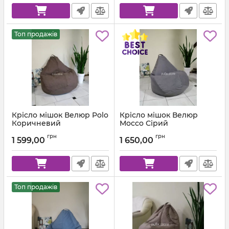
Топ продажів
Крісло мішок Велюр Polo
Крісло мішок Велюр
Коричневий
Mocco Сірий
Артикул:
km-polo-5-l
Артикул:
km-mocco-96-l
грн
грн
1 599,00
1 650,00
Топ продажів