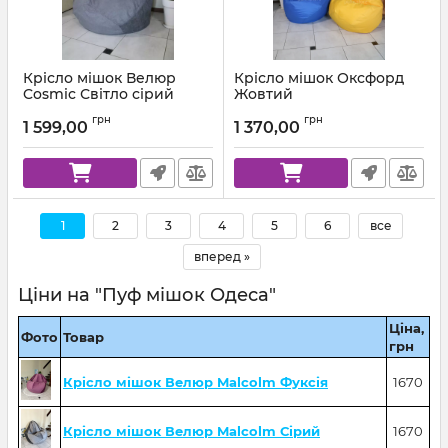
Крісло мішок Велюр
Крісло мішок Оксфорд
Cosmic Світло сірий
Жовтий
Артикул:
km-cosmic-93-l
Артикул:
km-ox-111-l
грн
грн
1 599,00
1 370,00
1
2
3
4
5
6
все
вперед »
Ціни на "Пуф мішок Одеса"
Ціна,
Фото
Товар
грн
Крісло мішок Велюр Malcolm Фуксія
1670
Крісло мішок Велюр Malcolm Сірий
1670