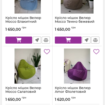
Крісло мішок Велюр
Крісло мішок Велюр
Mocco Блакитний
Mocco Темно бежевий
Артикул:
km-mocco-82-l
Артикул:
km-mocco-9-l
грн
грн
1 650,00
1 650,00
Крісло мішок Велюр
Крісло мішок Велюр
Mocco Салатовий
Amor Фіолетовий
Артикул:
km-mocco-35-l
Артикул:
km-amor-66-l
грн
грн
1 650,00
1 620,00