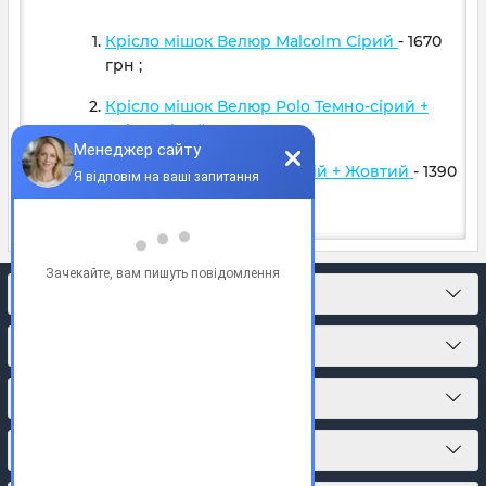
Крісло мішок Велюр Malcolm Сірий
- 1670
грн
;
Крісло мішок Велюр Polo Темно-сірий +
Світло сірий
- 1599
грн
;
Крісло м'яч Оксфорд Синій + Жовтий
- 1390
грн
;
КОНТАКТИ
ПРО МАГАЗИН
КАТАЛОГ ТОВАРІВ
ПІДПИСКА