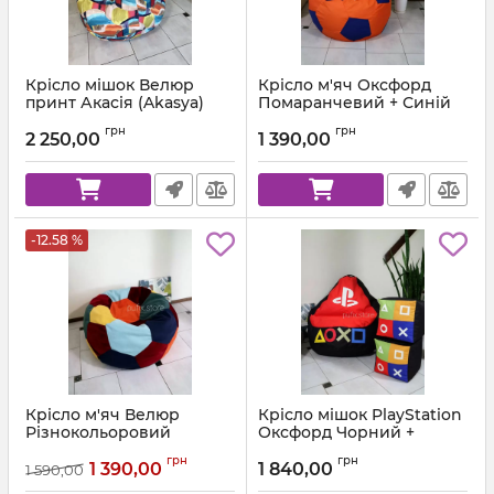
Крісло мішок Велюр
Крісло м'яч Оксфорд
принт Акасія (Akasya)
Помаранчевий + Синій
Артикул:
ball-ox-157-223-80
грн
грн
2 250,00
1 390,00
-12.58 %
Крісло м'яч Велюр
Крісло мішок PlayStation
Різнокольоровий
Оксфорд Чорний +
Червоний
Артикул:
ball-velor-multi-80
грн
грн
1 390,00
1 840,00
1 590,00
Артикул:
km-ps-ox-001-162-xl