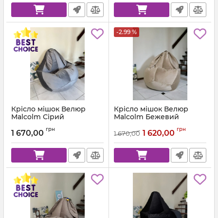
-2.99 %
Крісло мішок Велюр
Крісло мішок Велюр
Malcolm Сірий
Malcolm Бежевий
Артикул:
km-malcolm-57-l
Артикул:
km-malcolm-18-l
грн
грн
1 670,00
1 620,00
1 670,00