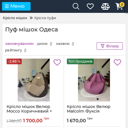
0
Меню
Крісло мішок
Крісла пуфи
Пуф мішок Одеса
замовчуванням
ціною
назвою
Фільтр
рейтингу
-2.86 %
Топ продажів
Крісло мішок Велюр
Крісло мішок Велюр
Mocco Коричневий +
Malcolm Фуксія
Бежевий з аплікацією
Артикул:
km-malcolm-13-l
грн
грн
Корона
1 700,00
1 670,00
1 750,00