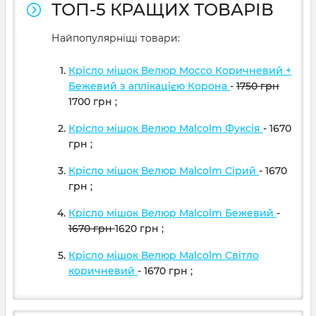
ТОП-5 КРАЩИХ ТОВАРІВ
Найпопулярніщі товари:
Крісло мішок Велюр Mocco Коричневий +
Бежевий з аплікацією Корона
-
1750
грн
1700
грн
;
Крісло мішок Велюр Malcolm Фуксія
- 1670
грн
;
Крісло мішок Велюр Malcolm Сірий
- 1670
грн
;
Крісло мішок Велюр Malcolm Бежевий
-
1670
грн
1620
грн
;
Крісло мішок Велюр Malcolm Світло
коричневий
- 1670
грн
;