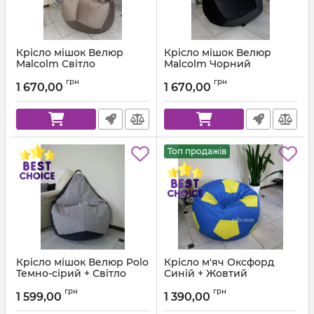
Крісло мішок Велюр
Крісло мішок Велюр
Malcolm Світло
Malcolm Чорний
коричневий
Артикул:
km-malcolm-28-l
грн
грн
1 670,00
1 670,00
Артикул:
km-malcolm-22-l
Топ продажів
Крісло мішок Велюр Polo
Крісло м'яч Оксфорд
Темно-сірий + Світло
Синій + Жовтий
сірий
Артикул:
ball-ox-213-111-80
грн
грн
1 599,00
1 390,00
Артикул:
km-polo-17-16-l