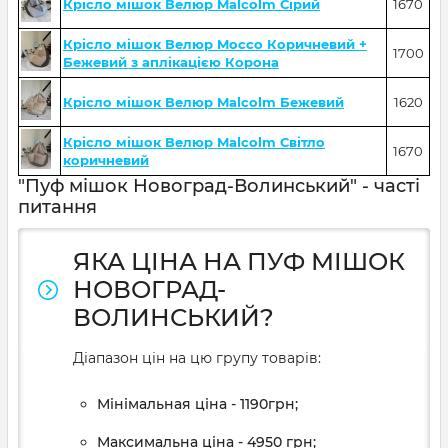
Крісло мішок Велюр Malcolm Сірий
1670
Крісло мішок Велюр Mocco Коричневий +
1700
Бежевий з аплікацією Корона
Крісло мішок Велюр Malcolm Бежевий
1620
Крісло мішок Велюр Malcolm Світло
1670
коричневий
"Пуф мішок Новоград-Волинський" - часті
питання
ЯКА ЦІНА НА ПУФ МІШОК
НОВОГРАД-
ВОЛИНСЬКИЙ?
Діапазон цін на цю групу товарів:
Мінімальная ціна - 1190грн;
Максимальна ціна - 4950 грн;