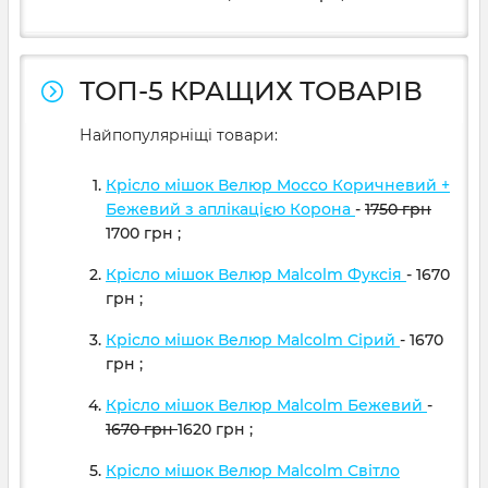
ТОП-5 КРАЩИХ ТОВАРІВ
Найпопулярніщі товари:
Крісло мішок Велюр Mocco Коричневий +
Бежевий з аплікацією Корона
-
1750
грн
1700
грн
;
Крісло мішок Велюр Malcolm Фуксія
- 1670
грн
;
Крісло мішок Велюр Malcolm Сірий
- 1670
грн
;
Крісло мішок Велюр Malcolm Бежевий
-
1670
грн
1620
грн
;
Крісло мішок Велюр Malcolm Світло