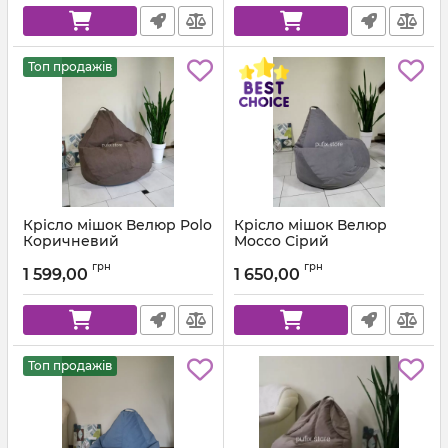
Топ продажів
Крісло мішок Велюр Polo
Крісло мішок Велюр
Коричневий
Mocco Сірий
Артикул:
km-polo-5-l
Артикул:
km-mocco-96-l
грн
грн
1 599,00
1 650,00
Топ продажів