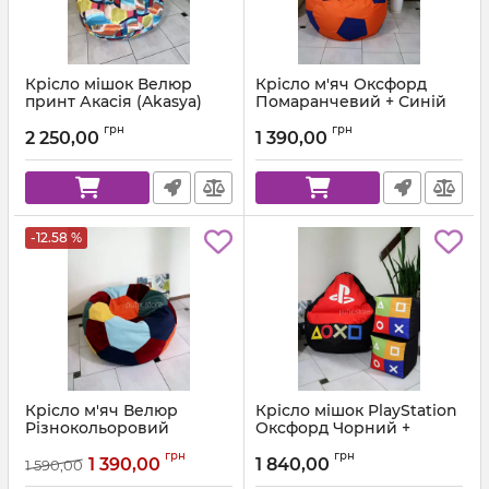
Крісло мішок Велюр
Крісло м'яч Оксфорд
принт Акасія (Akasya)
Помаранчевий + Синій
Артикул:
ball-ox-157-223-80
грн
грн
2 250,00
1 390,00
-12.58 %
Крісло м'яч Велюр
Крісло мішок PlayStation
Різнокольоровий
Оксфорд Чорний +
Червоний
Артикул:
ball-velor-multi-80
грн
грн
1 390,00
1 840,00
1 590,00
Артикул:
km-ps-ox-001-162-xl