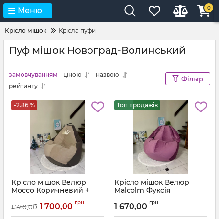
0
Меню
Крісло мішок
Крісла пуфи
Пуф мішок Новоград-Волинський
замовчуванням
ціною
назвою
Фільтр
рейтингу
-2.86 %
Топ продажів
Крісло мішок Велюр
Крісло мішок Велюр
Mocco Коричневий +
Malcolm Фуксія
Бежевий з аплікацією
Артикул:
km-malcolm-13-l
грн
грн
Корона
1 700,00
1 670,00
1 750,00