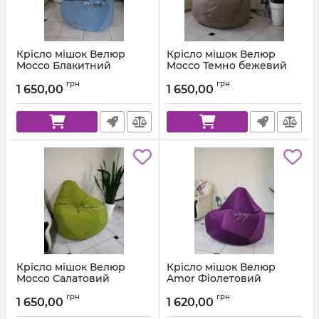
Крісло мішок Велюр
Крісло мішок Велюр
Mocco Блакитний
Mocco Темно бежевий
Артикул:
km-mocco-82-l
Артикул:
km-mocco-9-l
грн
грн
1 650,00
1 650,00
Крісло мішок Велюр
Крісло мішок Велюр
Mocco Салатовий
Amor Фіолетовий
Артикул:
km-mocco-35-l
Артикул:
km-amor-66-l
грн
грн
1 650,00
1 620,00