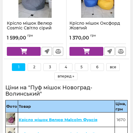
Крісло мішок Велюр
Крісло мішок Оксфорд
Cosmic Світло сірий
Жовтий
Артикул:
km-cosmic-93-l
Артикул:
km-ox-111-l
грн
грн
1 599,00
1 370,00
1
2
3
4
5
6
все
вперед »
Ціни на "Пуф мішок Новоград-
Волинський"
Ціна,
Фото
Товар
грн
Крісло мішок Велюр Malcolm Фуксія
1670