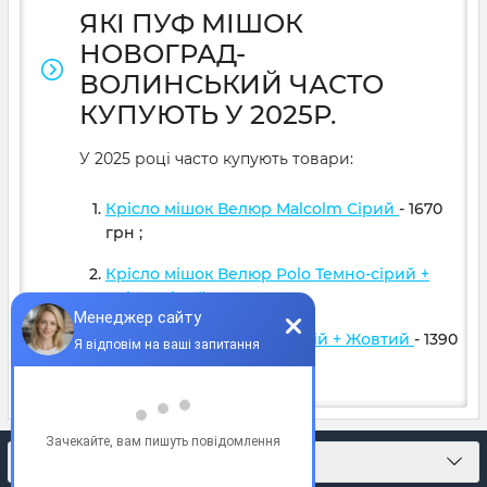
ЯКІ ПУФ МІШОК
НОВОГРАД-
ВОЛИНСЬКИЙ ЧАСТО
КУПУЮТЬ У 2025Р.
У 2025 році часто купують товари:
Крісло мішок Велюр Malcolm Сірий
- 1670
грн
;
Крісло мішок Велюр Polo Темно-сірий +
Світло сірий
- 1599
грн
;
Крісло м'яч Оксфорд Синій + Жовтий
- 1390
грн
;
КОНТАКТИ