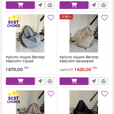
-2.99 %
Крісло мішок Велюр
Крісло мішок Велюр
Malcolm Сірий
Malcolm Бежевий
Артикул:
km-malcolm-57-l
Артикул:
km-malcolm-18-l
грн
грн
1 670,00
1 620,00
1 670,00