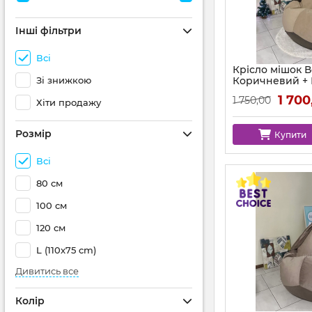
Інші фільтри
Всі
Крісло мішок 
Зі знижкою
Коричневий +
аплікацією Ко
1 700
1 750,00
Хіти продажу
Розмір
Купити
Всі
80 см
100 см
120 см
L (110x75 cm)
Дивитись все
Колір