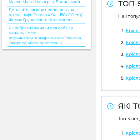
ТОП-
Mocco Місто Новоград-Волинський
Де знайти вигідну пропозицію на
Крісла пуфи Розмір XXXL (150x100 cm)
Найпопул
Форма Груша Місто Чорноморськ
Як вибрати Накидки для собак в
Крісл
машину Колір
Коричневий+помаранчевий Тканина
Крісл
Оксфорд Місто Коростень?
Крісл
Крісл
Крісл
ЯКІ 
Топ-3 не
Крісл