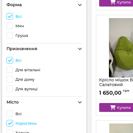
Купити
Форма
Всі
Мяч
Груша
Призначення
Всі
Для вітальні
Для дому
Крісло мішок 
Салатовий
Для вулиці
Артикул:
km-mocco-
грн
1 650,00
Місто
Купити
Всі
Коростень
Харків