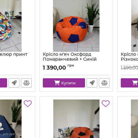
Велюр принт
Крісло м'яч Оксфорд
Крісло
Помаранчевий + Синій
Різнок
Артикул:
ball-ox-157-223-80
Артикул:
грн
1 390,00
1 590,00
Купити