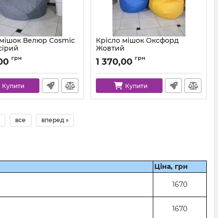
 мішок Велюр Cosmic
Крісло мішок Оксфорд
сірий
Жовтий
km-cosmic-93-l
Артикул:
km-ox-111-l
грн
грн
00
1 370,00
Купити
Купити
все
вперед »
Ціна, грн
1670
1670