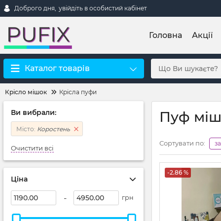
Доброго дня,
увійдіть в особистий кабінет
Головна
Акції
Каталог товарів
Крісло мішок
Крісла пуфи
Ви вибрали:
Пуф міш
Місто:
Коростень
Сортувати по:
з
Очистити всі
-2.86 %
Ціна
-
грн