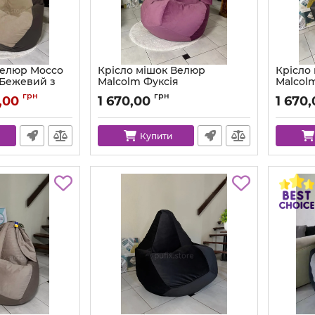
Велюр Mocco
Крісло мішок Велюр
Крісло
 Бежевий з
Malcolm Фуксія
Malcol
рона
Артикул:
km-malcolm-13-l
Артикул:
грн
грн
,00
1 670,00
1 670
Купити