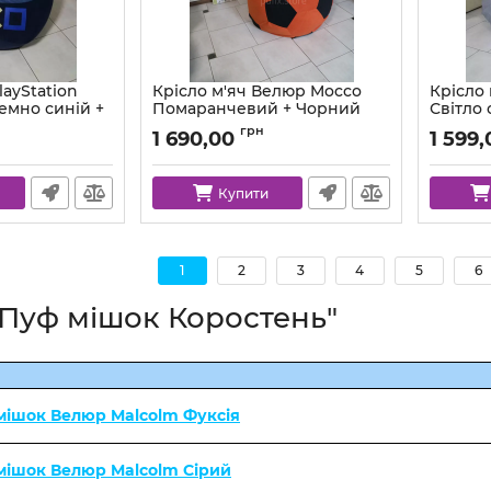
layStation
Крісло м'яч Велюр Mocco
Крісло
емно синій +
Помаранчевий + Чорний
Світло 
Артикул:
ball-mocco-55-99-80
Артикул:
грн
1 690,00
1 599,
co-88-84-xl
Купити
1
2
3
4
5
6
"Пуф мішок Коростень"
мішок Велюр Malcolm Фуксія
 мішок Велюр Malcolm Сірий