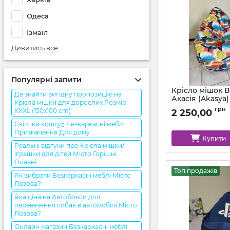
Одеса
Ізмаїл
Дивитись все
Популярні запити
Крісло мішок 
Де знайти вигідну пропозицію на
Акасія (Akasya)
Крісла мішки для дорослих Розмір
грн
XXXL (150x100 cm)
2 250,00
Скільки коштує Безкаркасні меблі
Призначення Для дому
Купити
Реальні відгуки про Крісла мішки/
іграшки для дітей Місто Горішні
Плавні
Топ продажів
Як вибрати Безкаркасні меблі Місто
Лозова?
Яка ціна на Автобокси для
перевезення собак в автомобілі Місто
Лозова?
Онлайн магазин Безкаркасні меблі