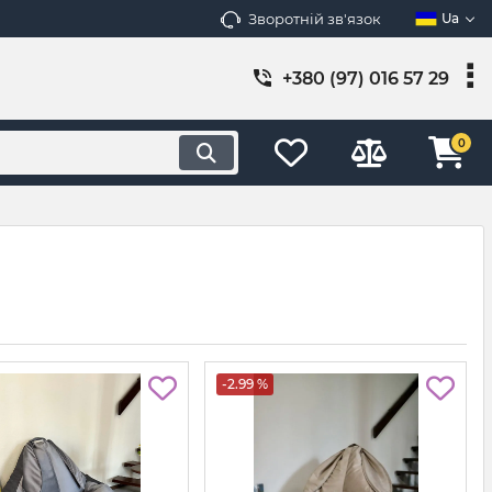
Зворотній зв'язок
Ua
+380 (97) 016 57 29
0
-2.99 %