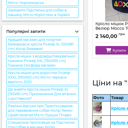
Місто Чорноморськ
Замовити Підстилки для собак в
машину Місто Коростень в Україні
Крісло мішок P
Велюр Mocco Т
Популярні запити
Синій
грн
2 140,00
Артикул:
km-ps-moc
Кращий магазин для покупки
Безкаркасні крісла Розмір XL (120x90
cm) Колір Бежевий
Купити
Крісла мішки з водовідштовхувальної
тканини Розмір XXL (130x100 cm)
Тканина Оксфорд магазин
Крісла мішки для дорослих Розмір
XXXL (150x100 cm) Місто Черкаси
Ціни на 
вартість 2023
Де знайти Крісла мішки Розмір XL
(120x90 cm) Призначення Для вітальні
Фото
Товар
з доставкою?
Реальні відгуки про Пристосування
Крісло 
для перевезення собак Колір Темно-
сірий+жовтий Місто Горішні Плавні
Крісло
Спеціальна пропозиція на Підстилки
для собак в машину Колір