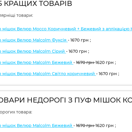
5 КРАЩИХ ТОВАРІВ
ярніщі товари:
о мішок Велюр Mocco Коричневий + Бежевий з аплікацією
о мішок Велюр Malcolm Фуксія
- 1670
грн
;
о мішок Велюр Malcolm Сірий
- 1670
грн
;
о мішок Велюр Malcolm Бежевий
-
1670
грн
1620
грн
;
о мішок Велюр Malcolm Світло коричневий
- 1670
грн
;
ТОВАРИ НЕДОРОГІ З ПУФ МІШОК К
дорогих товара:
о мішок Велюр Malcolm Бежевий
-
1670
грн
1620
грн
;