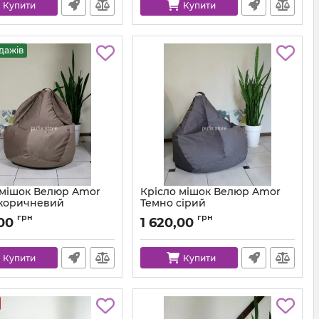
Купити
Купити
дажів
 мішок Велюр Amor
Крісло мішок Велюр Amor
 коричневий
Темно сірий
km-amor-5-l
Артикул:
km-amor-95-l
грн
грн
,00
1 620,00
Купити
Купити