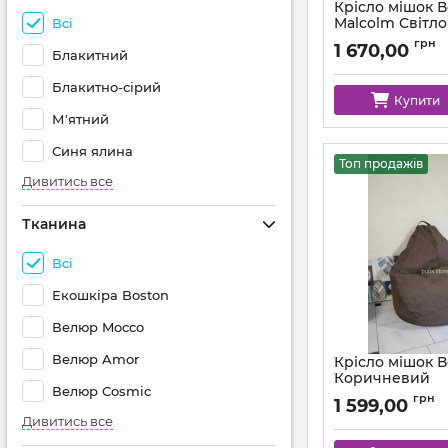
Крісло мішок 
Malcolm Світл
Всі
Артикул:
km-malcol
грн
1 670,00
Блакитний
Блакитно-сірий
Купити
М'ятний
Синя ялина
Топ продажів
Дивитись все
Тканина
Всі
Екошкіра Boston
Велюр Mocco
Велюр Amor
Крісло мішок 
Коричневий
Велюр Cosmic
Артикул:
km-polo-5-
грн
1 599,00
Дивитись все