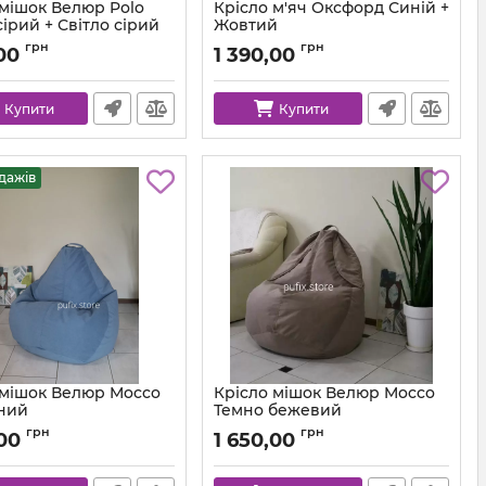
 мішок Велюр Polo
Крісло м'яч Оксфорд Синій +
ірий + Світло сірий
Жовтий
km-polo-17-16-l
Артикул:
ball-ox-213-111-80
грн
грн
00
1 390,00
Купити
Купити
дажів
 мішок Велюр Mocco
Крісло мішок Велюр Mocco
ний
Темно бежевий
km-mocco-82-l
Артикул:
km-mocco-9-l
грн
грн
,00
1 650,00