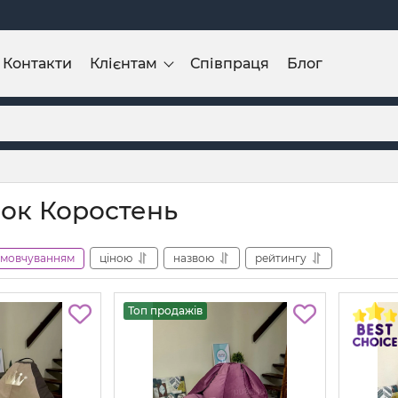
Контакти
Клієнтам
Співпраця
Блог
ок Коростень
амовчуванням
ціною
назвою
рейтингу
Топ продажів