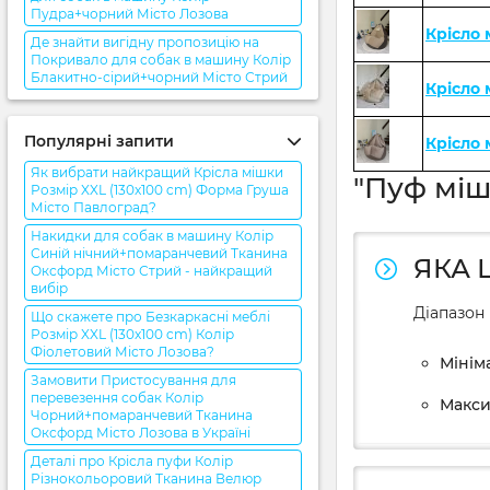
Пудра+чорний Місто Лозова
Крісло
Де знайти вигідну пропозицію на
Покривало для собак в машину Колір
Блакитно-сірий+чорний Місто Стрий
Крісло
Популярні запити
Крісло
Як вибрати найкращий Крісла мішки
"Пуф міш
Розмір XXL (130x100 cm) Форма Груша
Місто Павлоград?
Накидки для собак в машину Колір
Синій нічний+помаранчевий Тканина
ЯКА 
Оксфорд Місто Стрий - найкращий
вибір
Діапазон 
Що скажете про Безкаркасні меблі
Розмір XXL (130x100 cm) Колір
Фіолетовий Місто Лозова?
Мініма
Замовити Пристосування для
перевезення собак Колір
Макси
Чорний+помаранчевий Тканина
Оксфорд Місто Лозова в Україні
Деталі про Крісла пуфи Колір
Різнокольоровий Тканина Велюр