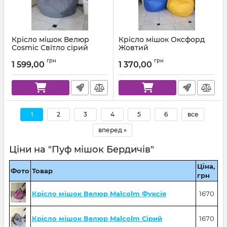
Крісло мішок Велюр
Крісло мішок Оксфорд
Cosmic Світло сірий
Жовтий
Артикул:
km-cosmic-93-l
Артикул:
km-ox-111-l
грн
грн
1 599,00
1 370,00
1
2
3
4
5
6
все
вперед »
Ціни на "Пуф мішок Бердичів"
Ціна,
Фото
Товар
грн
Крісло мішок Велюр Malcolm Фуксія
1670
Крісло мішок Велюр Malcolm Сірий
1670