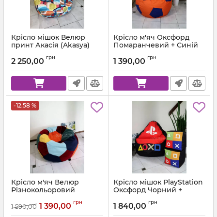
Крісло мішок Велюр
Крісло м'яч Оксфорд
принт Акасія (Akasya)
Помаранчевий + Синій
Артикул:
ball-ox-157-223-80
грн
грн
2 250,00
1 390,00
-12.58 %
Крісло м'яч Велюр
Крісло мішок PlayStation
Різнокольоровий
Оксфорд Чорний +
Червоний
Артикул:
ball-velor-multi-80
грн
грн
1 390,00
1 840,00
1 590,00
Артикул:
km-ps-ox-001-162-xl