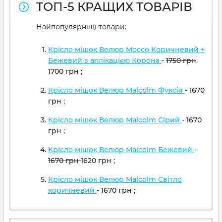
ТОП-5 КРАЩИХ ТОВАРІВ
Найпопулярніщі товари:
Крісло мішок Велюр Mocco Коричневий +
Бежевий з аплікацією Корона
-
1750
грн
1700
грн
;
Крісло мішок Велюр Malcolm Фуксія
- 1670
грн
;
Крісло мішок Велюр Malcolm Сірий
- 1670
грн
;
Крісло мішок Велюр Malcolm Бежевий
-
1670
грн
1620
грн
;
Крісло мішок Велюр Malcolm Світло
коричневий
- 1670
грн
;