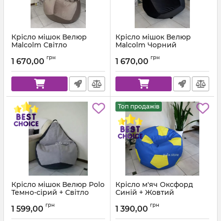
Крісло мішок Велюр
Крісло мішок Велюр
Malcolm Світло
Malcolm Чорний
коричневий
Артикул:
km-malcolm-28-l
грн
грн
1 670,00
1 670,00
Артикул:
km-malcolm-22-l
Топ продажів
Крісло мішок Велюр Polo
Крісло м'яч Оксфорд
Темно-сірий + Світло
Синій + Жовтий
сірий
Артикул:
ball-ox-213-111-80
грн
грн
1 599,00
1 390,00
Артикул:
km-polo-17-16-l