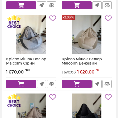
-2.99 %
Крісло мішок Велюр
Крісло мішок Велюр
Malcolm Сірий
Malcolm Бежевий
Артикул:
km-malcolm-57-l
Артикул:
km-malcolm-18-l
грн
грн
1 670,00
1 620,00
1 670,00