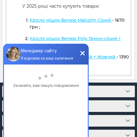
У 2025 році часто купують товари:
Крісло мішок Велюр Malcolm Сірий
- 1670
грн
;
Крісло мішок Велюр Polo Темно-сірий +
Світло сірий
- 1599
грн
;
Крісло м'яч Оксфорд Синій + Жовтий
- 1390
грн
;
КОНТАКТИ
ПРО МАГАЗИН
КАТАЛОГ ТОВАРІВ
ПІДПИСКА