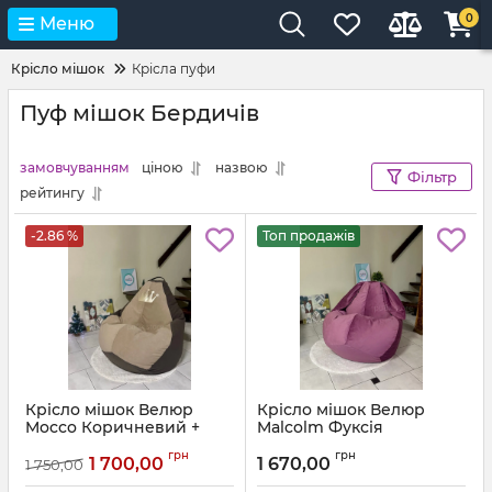
0
Меню
Крісло мішок
Крісла пуфи
Пуф мішок Бердичів
замовчуванням
ціною
назвою
Фільтр
рейтингу
-2.86 %
Топ продажів
Крісло мішок Велюр
Крісло мішок Велюр
Mocco Коричневий +
Malcolm Фуксія
Бежевий з аплікацією
Артикул:
km-malcolm-13-l
грн
грн
Корона
1 700,00
1 670,00
1 750,00