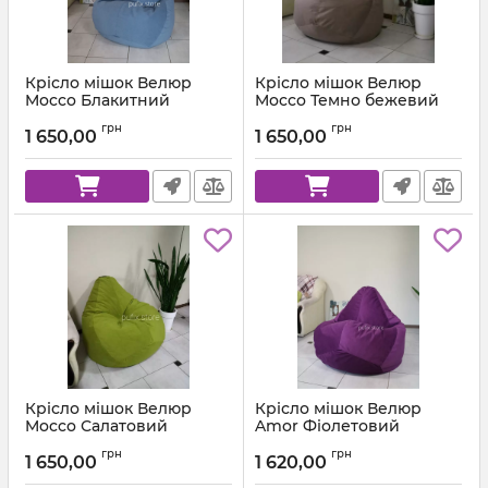
Крісло мішок Велюр
Крісло мішок Велюр
Mocco Блакитний
Mocco Темно бежевий
Артикул:
km-mocco-82-l
Артикул:
km-mocco-9-l
грн
грн
1 650,00
1 650,00
Крісло мішок Велюр
Крісло мішок Велюр
Mocco Салатовий
Amor Фіолетовий
Артикул:
km-mocco-35-l
Артикул:
km-amor-66-l
грн
грн
1 650,00
1 620,00