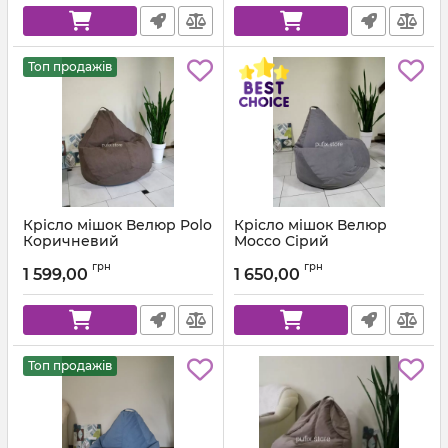
Топ продажів
Крісло мішок Велюр Polo
Крісло мішок Велюр
Коричневий
Mocco Сірий
Артикул:
km-polo-5-l
Артикул:
km-mocco-96-l
грн
грн
1 599,00
1 650,00
Топ продажів