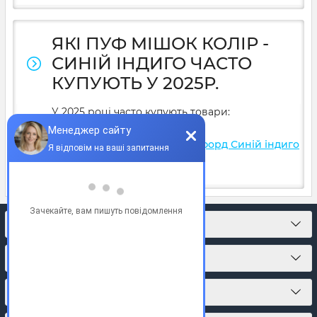
ЯКІ ПУФ МІШОК КОЛІР -
СИНІЙ ІНДИГО ЧАСТО
КУПУЮТЬ У 2025Р.
У 2025 році часто купують товари:
Крісло іграшка Слон Оксфорд Синій індиго
- 1700
грн
;
КОНТАКТИ
ПРО МАГАЗИН
КАТАЛОГ ТОВАРІВ