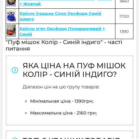
1840
+ Жовтий
Крісло іграшка Слон Оксфорд Синій
1700
індиго
Крісло м'яч Оксфорд Помаранчевий +
1390
Синій
"Пуф мішок Колір - Синій індиго" - часті
питання
ЯКА ЦІНА НА ПУФ МІШОК
КОЛІР - СИНІЙ ІНДИГО?
Діапазон цін на цю групу товарів:
Мінімальная ціна - 1390грн;
Максимальна ціна - 2160 грн;