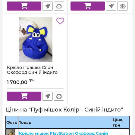
Крісло іграшка Слон
Оксфорд Синій індиго
Артикул:
ks-ox-223-l
грн
1 700,00
Ціни на "Пуф мішок Колір - Синій індиго"
Ціна,
Фото
Товар
грн
Крісло мішок PlayStation Оксфорд Синій