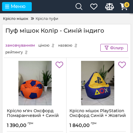
0
Меню
Крісло мішок
Крісла пуфи
Пуф мішок Колір - Синій індиго
замовчуванням
ціною
назвою
Фільтр
рейтингу
Крісло м'яч Оксфорд
Крісло мішок PlayStation
Помаранчевий + Синій
Оксфорд Синій + Жовтий
Артикул:
ball-ox-157-223-80
Артикул:
km-ps-ox-223-111-xl
грн
грн
1 390,00
1 840,00