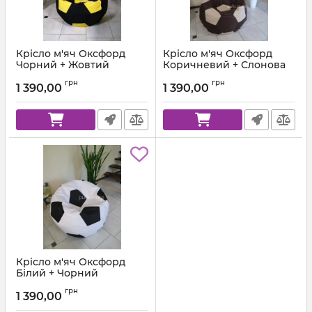
Крісло м'яч Оксфорд
Крісло м'яч Оксфорд
Чорний + Жовтий
Коричневий + Слонова
кістка
Артикул:
ball-ox-001-111-80
грн
грн
1 390,00
1 390,00
Артикул:
ball-ox-303-307-80
Крісло м'яч Оксфорд
Білий + Чорний
Артикул:
ball-ox-101-001-80
грн
1 390,00