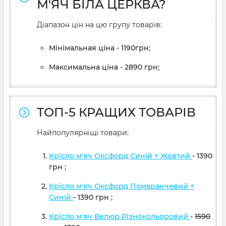
М'ЯЧ БІЛА ЦЕРКВА?
Діапазон цін на цю групу товарів:
Мінімальная ціна - 1190грн;
Максимальна ціна - 2890 грн;
ТОП-5 КРАЩИХ ТОВАРІВ
Найпопулярніщі товари:
Крісло м'яч Оксфорд Синій + Жовтий
- 1390
грн
;
Крісло м'яч Оксфорд Помаранчевий +
Синій
- 1390
грн
;
Крісло м'яч Велюр Різнокольоровий
-
1590