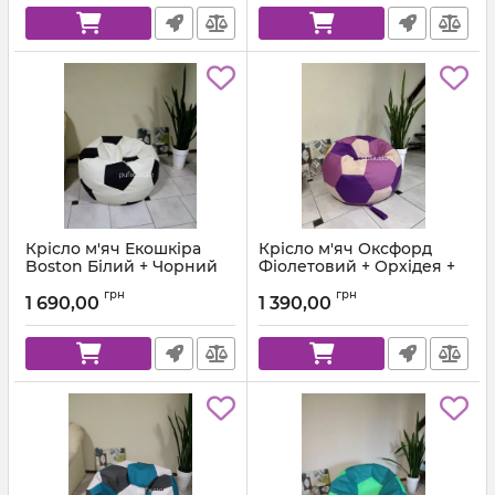
Крісло м'яч Екошкіра
Крісло м'яч Оксфорд
Boston Білий + Чорний
Фіолетовий + Орхідея +
Пудра
Артикул:
ball-boston-26-14-80
грн
грн
1 690,00
1 390,00
Артикул:
ball-ox-339-422-363-80