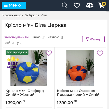
0
Меню
Крісло мішок
Крісла м'ячі
Крісло м'яч Біла Церква
замовчуванням
ціною
назвою
Фільтр
рейтингу
Топ продажів
Крісло м'яч Оксфорд
Крісло м'яч Оксфорд
Синій + Жовтий
Помаранчевий + Синій
Артикул:
ball-ox-213-111-80
Артикул:
ball-ox-157-223-80
грн
грн
1 390,00
1 390,00