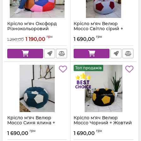
Крісло м'яч Оксфорд
Крісло м'яч Велюр
Різнокольоровий
Mocco Світло сірий +
Червоний
Артикул:
ball-ox-multi-80
грн
грн
1 190,00
1 690,00
1 290,00
Артикул:
ball-mocco-94-65-80
Топ продажів
Крісло м'яч Велюр
Крісло м'яч Велюр
Mocco Синя ялина +
Mocco Чорний + Жовтий
Білий
Артикул:
ball-mocco-99-45-80
грн
грн
1 690,00
1 690,00
Артикул:
ball-mocco-36-1-80