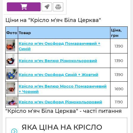
Ціни на "Крісло м'яч Біла Церква"
Ціна,
Фото
Товар
грн
Крісло м'яч Оксфорд Помаранчевий +
1390
Синій
Крісло м'яч Велюр Різнокольоровий
1390
Крісло м'яч Оксфорд Синій + Жовтий
1390
Крісло м'яч Велюр Mocco Помаранчевий
1690
+ Чорний
Крісло м'яч Оксфорд Різнокольоровий
1190
"Крісло м'яч Біла Церква" - часті питання
ЯКА ЦІНА НА КРІСЛО