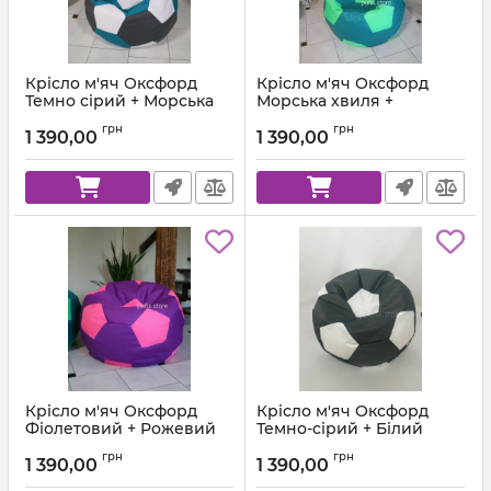
Крісло м'яч Оксфорд
Крісло м'яч Оксфорд
Темно сірий + Морська
Морська хвиля +
хвиля + Білий
Салатовий
грн
грн
1 390,00
1 390,00
Артикул:
ball-ox-312-257-101-80
Артикул:
ball-ox-257-334-80
Крісло м'яч Оксфорд
Крісло м'яч Оксфорд
Фіолетовий + Рожевий
Темно-сірий + Білий
Артикул:
ball-ox-339-577-80
Артикул:
ball-ox-312-101-80
грн
грн
1 390,00
1 390,00