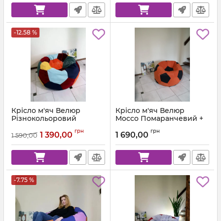
-12.58 %
Крісло м'яч Велюр
Крісло м'яч Велюр
Різнокольоровий
Mocco Помаранчевий +
Чорний
Артикул:
ball-velor-multi-80
грн
грн
1 390,00
1 690,00
1 590,00
Артикул:
ball-mocco-55-99-80
-7.75 %