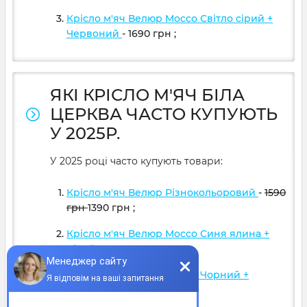
Крісло м'яч Велюр Mocco Світло сірий +
Червоний
- 1690
грн
;
ЯКІ КРІСЛО М'ЯЧ БІЛА
ЦЕРКВА ЧАСТО КУПУЮТЬ
У 2025Р.
У 2025 році часто купують товари:
Крісло м'яч Велюр Різнокольоровий
-
1590
грн
1390
грн
;
Крісло м'яч Велюр Mocco Синя ялина +
Білий
- 1690
грн
;
Крісло м'яч Велюр Mocco Чорний +
Жовтий
- 1690
грн
;