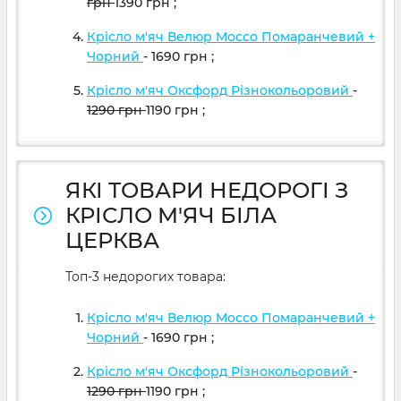
грн
1390
грн
;
Крісло м'яч Велюр Mocco Помаранчевий +
Чорний
- 1690
грн
;
Крісло м'яч Оксфорд Різнокольоровий
-
1290
грн
1190
грн
;
ЯКІ ТОВАРИ НЕДОРОГІ З
КРІСЛО М'ЯЧ БІЛА
ЦЕРКВА
Топ-3 недорогих товара:
Крісло м'яч Велюр Mocco Помаранчевий +
Чорний
- 1690
грн
;
Крісло м'яч Оксфорд Різнокольоровий
-
1290
грн
1190
грн
;