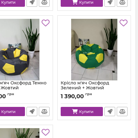
Купити
Купити
 м'яч Оксфорд Темно
Крісло м'яч Оксфорд
+ Жовтий
Зелений + Жовтий
ball-ox-312-111-80
Артикул:
ball-ox-243-111-80
грн
грн
,00
1 390,00
Купити
Купити