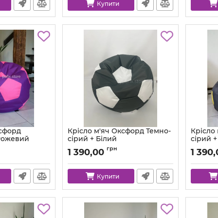
Купити
ксфорд
Крісло м'яч Оксфорд Темно-
Крісло
Рожевий
сірий + Білий
сірий 
9-577-80
Артикул:
ball-ox-312-101-80
Артикул:
грн
1 390,00
1 390
Купити