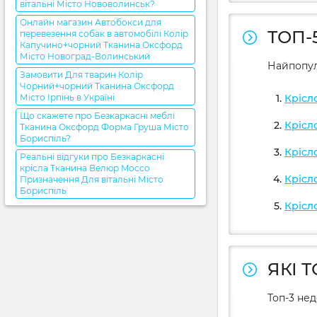
вітальні Місто Нововолинськ?
Онлайн магазин Автобокси для
ТОП-
перевезення собак в автомобілі Колір
Капучино+чорний Тканина Оксфорд
Місто Новоград-Волинський
Найпопул
Замовити Для тварин Колір
Чорний+чорний Тканина Оксфорд
Місто Ірпінь в Україні
Крісл
Що скажете про Безкаркасні меблі
Крісл
Тканина Оксфорд Форма Груша Місто
Бориспіль?
Крісл
Реальні відгуки про Безкаркасні
крісла Тканина Велюр Mocco
Крісл
Призначення Для вітальні Місто
Бориспіль
Крісл
ЯКІ 
Топ-3 не