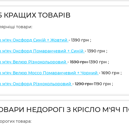
5 КРАЩИХ ТОВАРІВ
ярніщі товари:
о м'яч Оксфорд Синій + Жовтий
- 1390
грн
;
о м'яч Оксфорд Помаранчевий + Синій
- 1390
грн
;
о м'яч Велюр Різнокольоровий
-
1590
грн
1390
грн
;
о м'яч Велюр Mocco Помаранчевий + Чорний
- 1690
грн
;
о м'яч Оксфорд Різнокольоровий
-
1290
грн
1190
грн
;
ТОВАРИ НЕДОРОГІ З КРІСЛО М'ЯЧ 
дорогих товара: