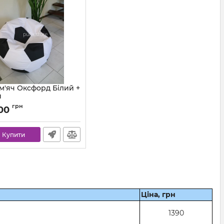
м'яч Оксфорд Білий +
й
ball-ox-101-001-80
грн
,00
Купити
Ціна, грн
1390