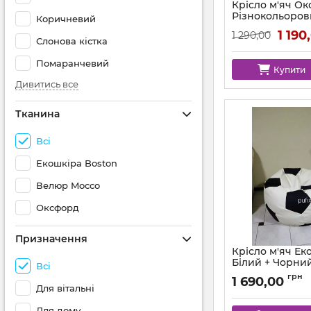
Крісло м'яч О
Різнокольоро
Коричневий
Артикул:
ball-ox-mu
1 190
1 290,00
Слонова кістка
Помаранчевий
Купити
Дивитись все
Тканина
Всі
Екошкіра Boston
Велюр Mocco
Оксфорд
Призначення
Крісло м'яч Ек
Білий + Чорни
Всі
Артикул:
ball-bosto
грн
1 690,00
Для вітальні
Для дому