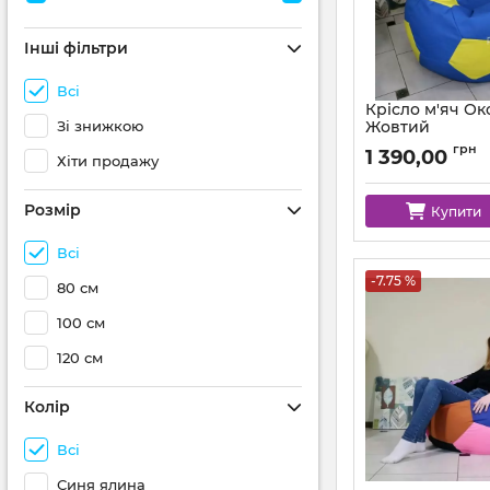
Інші фільтри
Всі
Крісло м'яч Ок
Зі знижкою
Жовтий
Артикул:
ball-ox-213
грн
1 390,00
Хіти продажу
Розмір
Купити
Всі
-7.75 %
80 см
100 см
120 см
Колір
Всі
Синя ялина