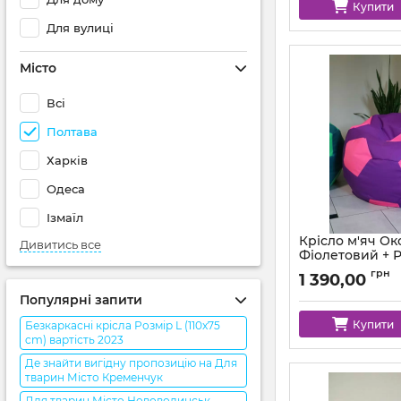
Купити
Для вулиці
Місто
Всі
Полтава
Харків
Одеса
Ізмаїл
Крісло м'яч О
Дивитись все
Фіолетовий + 
Артикул:
ball-ox-33
грн
1 390,00
Популярні запити
Купити
Безкаркасні крісла Розмір L (110x75
cm) вартість 2023
Де знайти вигідну пропозицію на Для
тварин Місто Кременчук
Для тварин Місто Нововолинськ -