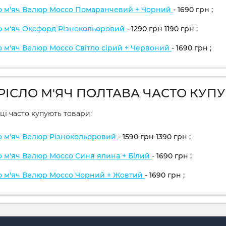
о м'яч Велюр Mocco Помаранчевий + Чорний
- 1690
грн
;
о м'яч Оксфорд Різнокольоровий
-
1290
грн
1190
грн
;
о м'яч Велюр Mocco Світло сірий + Червоний
- 1690
грн
;
КРІСЛО М'ЯЧ ПОЛТАВА ЧАСТО КУПУ
ці часто купують товари:
о м'яч Велюр Різнокольоровий
-
1590
грн
1390
грн
;
о м'яч Велюр Mocco Синя ялина + Білий
- 1690
грн
;
о м'яч Велюр Mocco Чорний + Жовтий
- 1690
грн
;