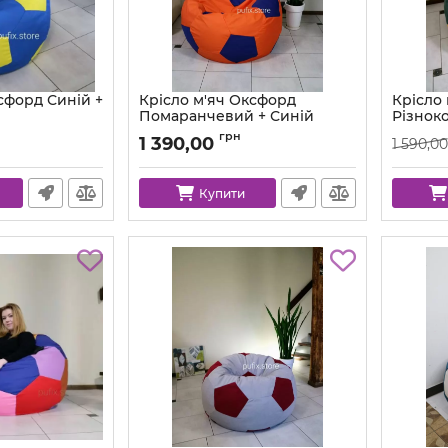
сфорд Синій +
Крісло м'яч Оксфорд
Крісло
Помаранчевий + Синій
Різнок
-111-80
Артикул:
ball-ox-157-223-80
Артикул:
грн
1 390,00
1 590,00
Купити