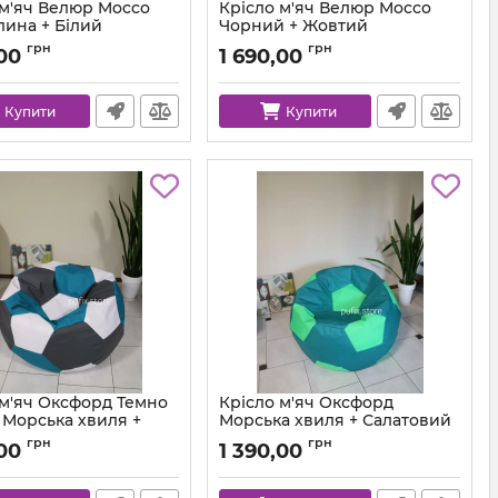
 м'яч Велюр Mocco
Крісло м'яч Велюр Mocco
лина + Білий
Чорний + Жовтий
ball-mocco-36-1-80
Артикул:
ball-mocco-99-45-80
грн
грн
,00
1 690,00
Купити
Купити
 м'яч Оксфорд Темно
Крісло м'яч Оксфорд
 Морська хвиля +
Морська хвиля + Салатовий
Артикул:
ball-ox-257-334-80
грн
грн
,00
1 390,00
ball-ox-312-257-101-80