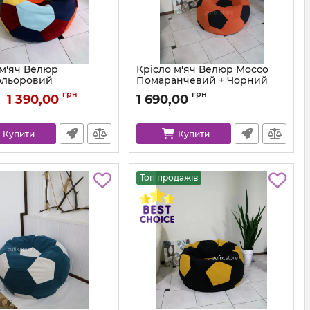
 м'яч Велюр
Крісло м'яч Велюр Mocco
ольоровий
Помаранчевий + Чорний
ball-velor-multi-80
Артикул:
ball-mocco-55-99-80
грн
грн
1 390,00
1 690,00
Купити
Купити
Топ продажів