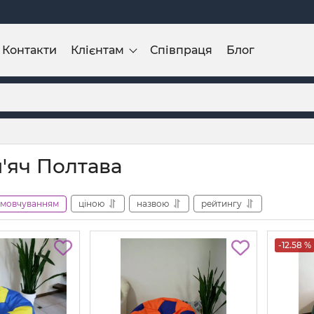
Контакти
Клієнтам
Співпраця
Блог
м'яч Полтава
амовчуванням
ціною
назвою
рейтингу
-12.58 %