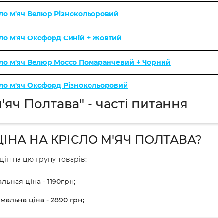
ло м'яч Велюр Різнокольоровий
ло м'яч Оксфорд Синій + Жовтий
сло м'яч Велюр Mocco Помаранчевий + Чорний
ло м'яч Оксфорд Різнокольоровий
'яч Полтава" - часті питання
ЦІНА НА КРІСЛО М'ЯЧ ПОЛТАВА?
цін на цю групу товарів:
льная ціна - 1190грн;
мальна ціна - 2890 грн;