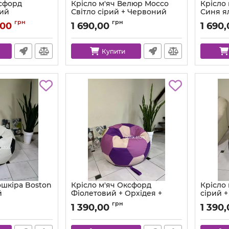
ксфорд
Крісло м'яч Велюр Mocco
Крісло
вий
Світло сірий + Червоний
Синя я
lti-80
Артикул:
ball-mocco-94-65-80
Артикул:
грн
грн
,00
1 690,00
1 690
Купити
ошкіра Boston
Крісло м'яч Оксфорд
Крісло
й
Фіолетовий + Орхідея +
сірий +
Пудра
Білий
n-26-14-80
грн
1 390,00
1 390
Артикул:
ball-ox-339-422-363-80
Артикул: