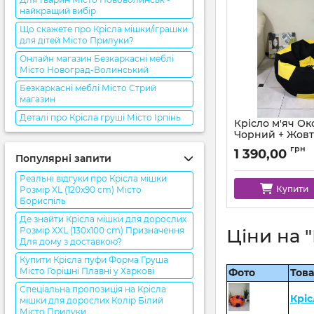
найкращий вибір
Що скажете про Крісла мішки/іграшки
для дітей Місто Прилуки?
Онлайн магазин Безкаркасні меблі
Місто Новоград-Волинський
Безкаркасні меблі Місто Стрий
магазин
Деталі про Крісла груші Місто Ірпінь
Крісло м'яч О
Чорний + Жов
Артикул:
ball-ox-001
грн
1 390,00
Популярні запити
Реальні відгуки про Крісла мішки
Купити
Розмір XL (120x90 cm) Місто
Бориспіль
Де знайти Крісла мішки для дорослих
Розмір XXL (130x100 cm) Призначення
Ціни на 
Для дому з доставкою?
Купити Крісла пуфи Форма Груша
Місто Горішні Плавні у Харкові
Фото
Тов
Спеціальна пропозиція на Крісла
Кріс
мішки для дорослих Колір Білий
Місто Прилуки