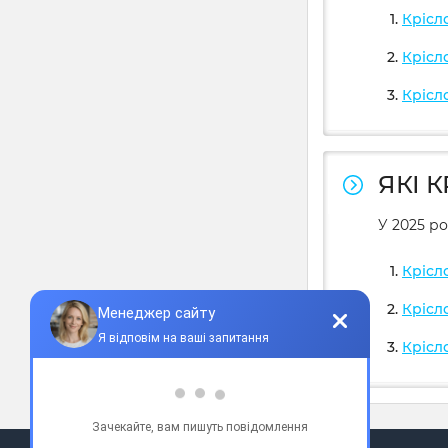
Крісл
Крісл
Крісл
ЯКІ 
У 2025 ро
Крісл
Крісл
Крісл