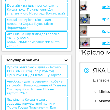
Де знайти вигідну пропозицію на
Кріс
Крісла груші Призначення Для
вітальні Місто Новоград-Волинський
Кріс
Деталі про Крісла мішки для
дорослих Форма Груша Місто
Чорноморськ
Крі
Яка ціна на Підстилки для собак в
машину Колір
Коричневий+помаранчевий Місто
Кріс
Стрий?
"Крісло м
Популярні запити
Купити Безкаркасні дивани Розмір
ЯКА 
XXL (130x100 cm) Колір Ізумруд
Призначення Для вітальні у Харкові
Діапазон 
Автобокси для перевезення собак в
автомобілі Колір Коричневий Тканина
Оксфорд Місто Горішні Плавні
Мініма
вартість 2023
Яка ціна на Крісла мішки з
Макси
водовідштовхувальної тканини
Форма Груша Призначення Для