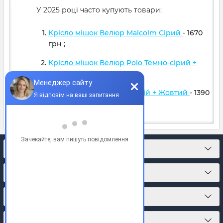
У 2025 році часто купують товари:
Крісло мішок Велюр Malcolm Сірий
- 1670
грн
;
Крісло мішок Велюр Polo Темно-сірий +
Світло сірий
- 1599
грн
;
Крісло м'яч Оксфорд Синій + Жовтий
- 1390
грн
;
КОНТАКТИ
ПРО МАГАЗИН
КАТАЛОГ ТОВАРІВ
ПІДПИСКА