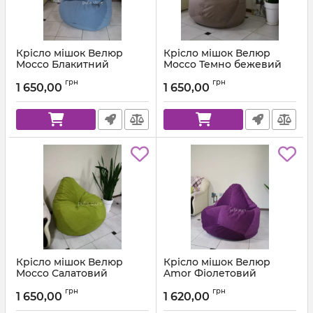
Крісло мішок Велюр
Крісло мішок Велюр
Mocco Блакитний
Mocco Темно бежевий
Артикул:
km-mocco-82-l
Артикул:
km-mocco-9-l
грн
грн
1 650,00
1 650,00
Крісло мішок Велюр
Крісло мішок Велюр
Mocco Салатовий
Amor Фіолетовий
Артикул:
km-mocco-35-l
Артикул:
km-amor-66-l
грн
грн
1 650,00
1 620,00