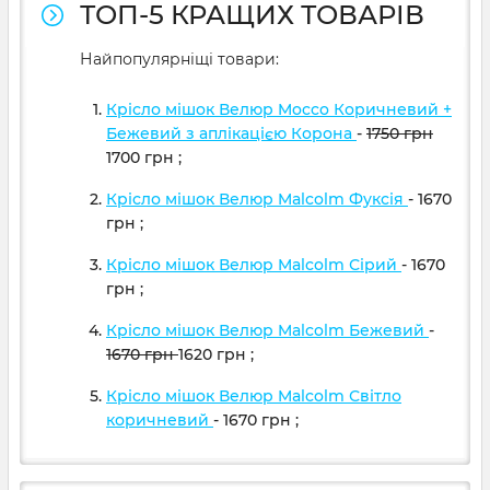
ТОП-5 КРАЩИХ ТОВАРІВ
Найпопулярніщі товари:
Крісло мішок Велюр Mocco Коричневий +
Бежевий з аплікацією Корона
-
1750
грн
1700
грн
;
Крісло мішок Велюр Malcolm Фуксія
- 1670
грн
;
Крісло мішок Велюр Malcolm Сірий
- 1670
грн
;
Крісло мішок Велюр Malcolm Бежевий
-
1670
грн
1620
грн
;
Крісло мішок Велюр Malcolm Світло
коричневий
- 1670
грн
;