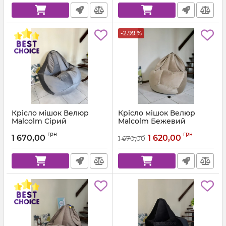
-2.99 %
Крісло мішок Велюр
Крісло мішок Велюр
Malcolm Сірий
Malcolm Бежевий
Артикул:
km-malcolm-57-l
Артикул:
km-malcolm-18-l
грн
грн
1 670,00
1 620,00
1 670,00