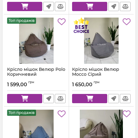
Топ продажів
Крісло мішок Велюр Polo
Крісло мішок Велюр
Коричневий
Mocco Сірий
Артикул:
km-polo-5-l
Артикул:
km-mocco-96-l
грн
грн
1 599,00
1 650,00
Топ продажів