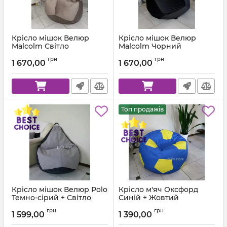
Крісло мішок Велюр
Крісло мішок Велюр
Malcolm Світло
Malcolm Чорний
коричневий
Артикул:
km-malcolm-28-l
грн
грн
1 670,00
1 670,00
Артикул:
km-malcolm-22-l
Топ продажів
Крісло мішок Велюр Polo
Крісло м'яч Оксфорд
Темно-сірий + Світло
Синій + Жовтий
сірий
Артикул:
ball-ox-213-111-80
грн
грн
1 599,00
1 390,00
Артикул:
km-polo-17-16-l