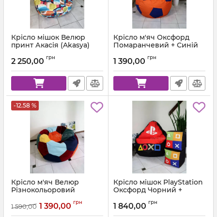
Крісло мішок Велюр
Крісло м'яч Оксфорд
принт Акасія (Akasya)
Помаранчевий + Синій
Артикул:
ball-ox-157-223-80
грн
грн
2 250,00
1 390,00
-12.58 %
Крісло м'яч Велюр
Крісло мішок PlayStation
Різнокольоровий
Оксфорд Чорний +
Червоний
Артикул:
ball-velor-multi-80
грн
грн
1 390,00
1 840,00
1 590,00
Артикул:
km-ps-ox-001-162-xl