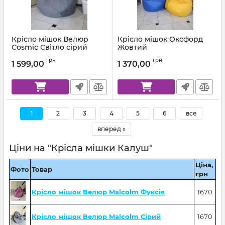
Крісло мішок Велюр
Крісло мішок Оксфорд
Cosmic Світло сірий
Жовтий
Артикул:
km-cosmic-93-l
Артикул:
km-ox-111-l
грн
грн
1 599,00
1 370,00
1
2
3
4
5
6
все
вперед »
Ціни на "Крісла мішки Калуш"
Ціна,
Фото
Товар
грн
Крісло мішок Велюр Malcolm Фуксія
1670
Крісло мішок Велюр Malcolm Сірий
1670