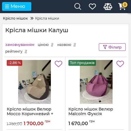
0
Меню
Крісло мішок
Крісла мішки
Крісла мішки Калуш
замовчуванням
ціною
назвою
Фільтр
рейтингу
-2.86 %
Топ продажів
Крісло мішок Велюр
Крісло мішок Велюр
Mocco Коричневий +
Malcolm Фуксія
Бежевий з аплікацією
Артикул:
km-malcolm-13-l
грн
грн
Корона
1 700,00
1 670,00
1 750,00