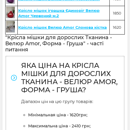
Крісло мішок іграшка Єдиноріг Велюр
1850
Amor Червоний м.2
Крісло мішок Велюр Amor Слонова кістка
1620
"Крісла мішки для дорослих Тканина -
Велюр Amor, Форма - Груша" - часті
питання
ЯКА ЦІНА НА КРІСЛА
МІШКИ ДЛЯ ДОРОСЛИХ
ТКАНИНА - ВЕЛЮР AMOR,
ФОРМА - ГРУША?
Діапазон цін на цю групу товарів:
Мінімальная ціна - 1620грн;
Максимальна ціна - 2410 грн;