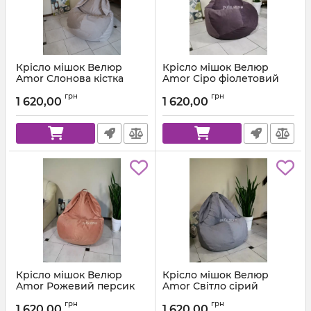
Крісло мішок Велюр
Крісло мішок Велюр
Amor Слонова кістка
Amor Сіро фіолетовий
Артикул:
km-amor-3-l
Артикул:
km-amor-65-l
грн
грн
1 620,00
1 620,00
Крісло мішок Велюр
Крісло мішок Велюр
Amor Рожевий персик
Amor Світло сірий
Артикул:
km-amor-63-l
Артикул:
km-amor-90-l
грн
грн
1 620,00
1 620,00