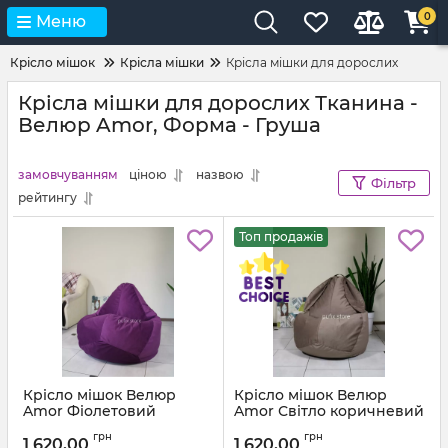
0
Меню
Крісло мішок
Крісла мішки
Крісла мішки для дорослих
Крісла мішки для дорослих Тканина -
Велюр Amor, Форма - Груша
замовчуванням
ціною
назвою
Фільтр
рейтингу
Топ продажів
Крісло мішок Велюр
Крісло мішок Велюр
Amor Фіолетовий
Amor Світло коричневий
Артикул:
km-amor-66-l
Артикул:
km-amor-5-l
грн
грн
1 620,00
1 620,00