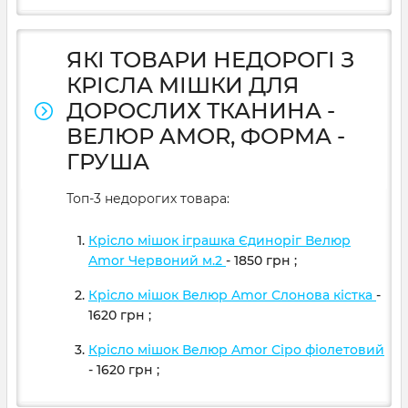
ЯКІ ТОВАРИ НЕДОРОГІ З
КРІСЛА МІШКИ ДЛЯ
ДОРОСЛИХ ТКАНИНА -
ВЕЛЮР AMOR, ФОРМА -
ГРУША
Топ-3 недорогих товара:
Крісло мішок іграшка Єдиноріг Велюр
Amor Червоний м.2
- 1850
грн
;
Крісло мішок Велюр Amor Слонова кістка
-
1620
грн
;
Крісло мішок Велюр Amor Сіро фіолетовий
- 1620
грн
;