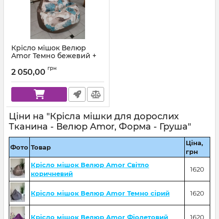
Крісло мішок Велюр
Amor Темно бежевий +
Велюр Квіти
грн
2 050,00
Ціни на "Крісла мішки для дорослих
Тканина - Велюр Amor, Форма - Груша"
Ціна,
Фото
Товар
грн
Крісло мішок Велюр Amor Світло
1620
коричневий
Крісло мішок Велюр Amor Темно сірий
1620
Крісло мішок Велюр Amor Фіолетовий
1620