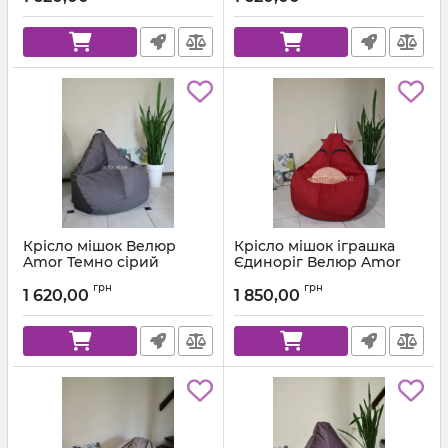
Крісло мішок Велюр
Крісло мішок іграшка
Amor Темно сірий
Єдиноріг Велюр Amor
Червоний м.2
Артикул:
km-amor-95-l
грн
грн
1 620,00
1 850,00