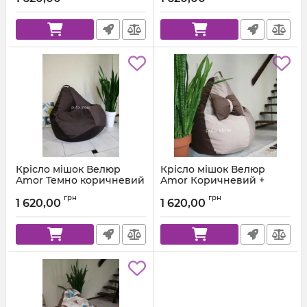
Крісло мішок Велюр
Крісло мішок Велюр
Amor Темно коричневий
Amor Коричневий +
Бежевий
Артикул:
km-amor-26-l
грн
грн
1 620,00
1 620,00
Артикул:
km-amor-24-22-l