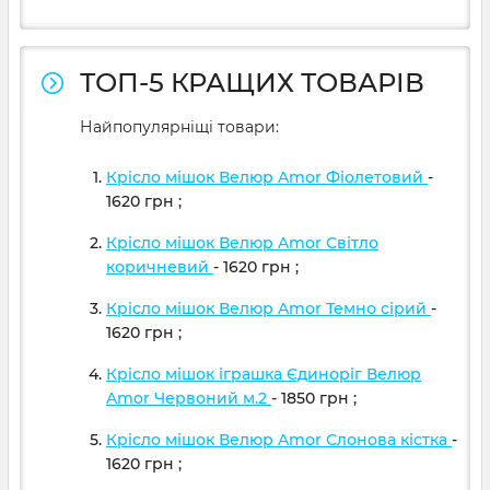
ТОП-5 КРАЩИХ ТОВАРІВ
Найпопулярніщі товари:
Крісло мішок Велюр Amor Фіолетовий
-
1620
грн
;
Крісло мішок Велюр Amor Світло
коричневий
- 1620
грн
;
Крісло мішок Велюр Amor Темно сірий
-
1620
грн
;
Крісло мішок іграшка Єдиноріг Велюр
Amor Червоний м.2
- 1850
грн
;
Крісло мішок Велюр Amor Слонова кістка
-
1620
грн
;