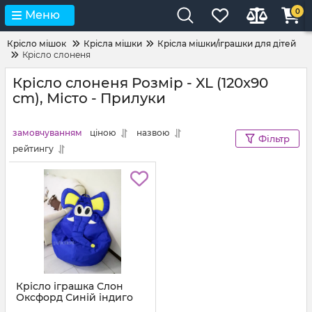
0
Меню
Крісло мішок
Крісла мішки
Крісла мішки/іграшки для дітей
Крісло слоненя
Крісло слоненя Розмір - XL (120x90
cm), Місто - Прилуки
замовчуванням
ціною
назвою
Фільтр
рейтингу
Крісло іграшка Слон
Оксфорд Синій індиго
Артикул:
ks-ox-223-l