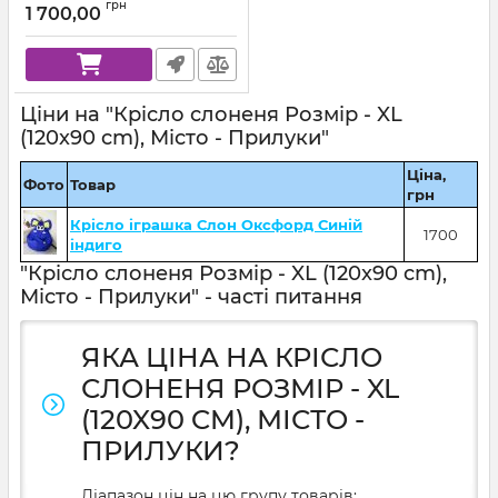
грн
1 700,00
Ціни на "Крісло слоненя Розмір - XL
(120x90 cm), Місто - Прилуки"
Ціна,
Фото
Товар
грн
Крісло іграшка Слон Оксфорд Синій
1700
індиго
"Крісло слоненя Розмір - XL (120x90 cm),
Місто - Прилуки" - часті питання
ЯКА ЦІНА НА КРІСЛО
СЛОНЕНЯ РОЗМІР - XL
(120X90 CM), МІСТО -
ПРИЛУКИ?
Діапазон цін на цю групу товарів: