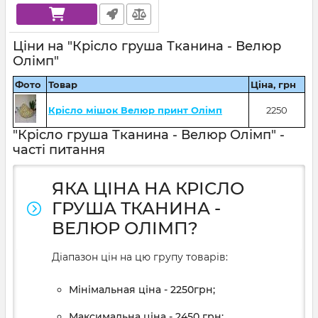
Ціни на "Крісло груша Тканина - Велюр
Олімп"
Фото
Товар
Ціна, грн
Крісло мішок Велюр принт Олімп
2250
"Крісло груша Тканина - Велюр Олімп" -
часті питання
ЯКА ЦІНА НА КРІСЛО
ГРУША ТКАНИНА -
ВЕЛЮР ОЛІМП?
Діапазон цін на цю групу товарів:
Мінімальная ціна - 2250грн;
Максимальна ціна - 2450 грн;