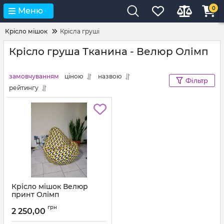
0
Меню
Крісло мішок
Крісла груші
Крісло груша Тканина - Велюр Олімп
замовчуванням
ціною
назвою
Фільтр
рейтингу
Крісло мішок Велюр
принт Олімп
грн
2 250,00