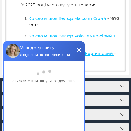
У 2025 році часто купують товари:
Крісло мішок Велюр Malcolm Сірий
- 1670
грн
;
Крісло мішок Велюр Polo Темно-сірий +
Світло сірий
- 1599
грн
;
Крісло мішок Велюр Polo Коричневий
-
1599
грн
;
КОНТАКТИ
ПРО МАГАЗИН
КАТАЛОГ ТОВАРІВ
ПІДПИСКА