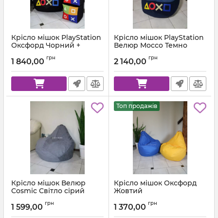
Крісло мішок PlayStation
Крісло мішок PlayStation
Оксфорд Чорний +
Велюр Mocco Темно
Червоний
синій + Синій
грн
грн
1 840,00
2 140,00
Артикул:
km-ps-ox-001-162-xl
Артикул:
km-ps-mocco-88-84-xl
Топ продажів
Крісло мішок Велюр
Крісло мішок Оксфорд
Cosmic Світло сірий
Жовтий
Артикул:
km-cosmic-93-l
Артикул:
km-ox-111-l
грн
грн
1 599,00
1 370,00