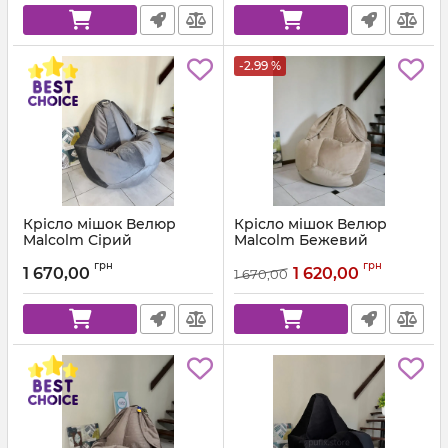
-2.99 %
Крісло мішок Велюр
Крісло мішок Велюр
Malcolm Сірий
Malcolm Бежевий
Артикул:
km-malcolm-57-l
Артикул:
km-malcolm-18-l
грн
грн
1 670,00
1 620,00
1 670,00