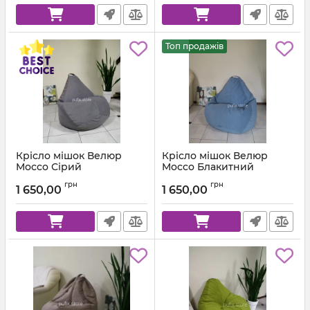
Топ продажів
Крісло мішок Велюр
Крісло мішок Велюр
Mocco Сірий
Mocco Блакитний
Артикул:
km-mocco-96-l
Артикул:
km-mocco-82-l
грн
грн
1 650,00
1 650,00