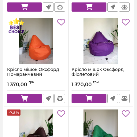
Крісло мішок Оксфорд
Крісло мішок Оксфорд
Помаранчевий
Фіолетовий
Артикул:
km-ox-157-l
Артикул:
km-ox-339-l
грн
грн
1 370,00
1 370,00
-7.3 %