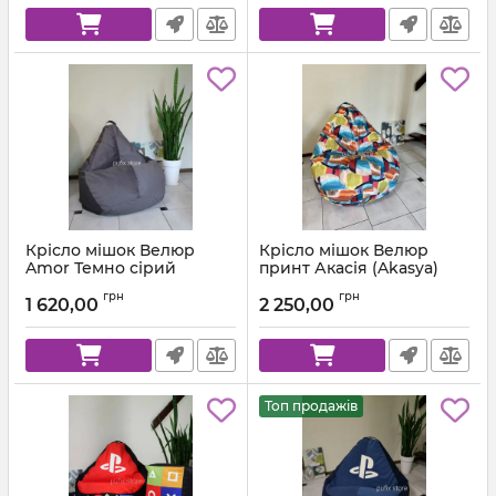
Крісло мішок Велюр
Крісло мішок Велюр
Amor Темно сірий
принт Акасія (Akasya)
Артикул:
km-amor-95-l
грн
грн
1 620,00
2 250,00
Топ продажів