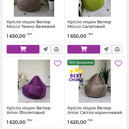
Крісло мішок Велюр
Крісло мішок Велюр
Mocco Темно бежевий
Mocco Салатовий
Артикул:
km-mocco-9-l
Артикул:
km-mocco-35-l
грн
грн
1 650,00
1 650,00
Топ продажів
Крісло мішок Велюр
Крісло мішок Велюр
Amor Фіолетовий
Amor Світло коричневий
Артикул:
km-amor-66-l
Артикул:
km-amor-5-l
грн
грн
1 620,00
1 620,00