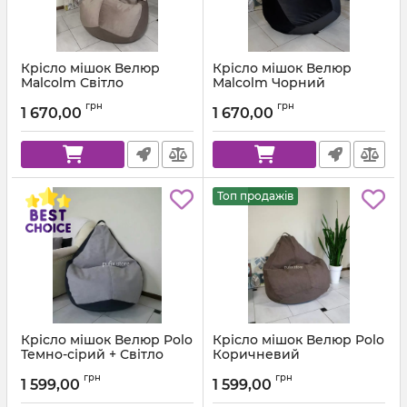
Крісло мішок Велюр
Крісло мішок Велюр
Malcolm Світло
Malcolm Чорний
коричневий
Артикул:
km-malcolm-28-l
грн
грн
1 670,00
1 670,00
Артикул:
km-malcolm-22-l
Топ продажів
Крісло мішок Велюр Polo
Крісло мішок Велюр Polo
Темно-сірий + Світло
Коричневий
сірий
Артикул:
km-polo-5-l
грн
грн
1 599,00
1 599,00
Артикул:
km-polo-17-16-l