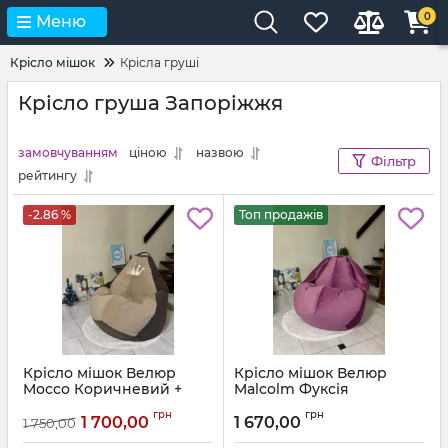
0
Меню
Крісло мішок
Крісла груші
Крісло груша Запоріжжя
замовчуванням
ціною
назвою
Фільтр
рейтингу
-2.86 %
Топ продажів
Крісло мішок Велюр
Крісло мішок Велюр
Mocco Коричневий +
Malcolm Фуксія
Бежевий з аплікацією
Артикул:
km-malcolm-13-l
грн
грн
Корона
1 700,00
1 670,00
1 750,00