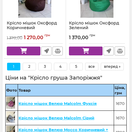
Крісло мішок Оксфорд
Крісло мішок Оксфорд
Коричневий
Зелений
Артикул:
km-ox-303-l
Артикул:
km-ox-243-l
грн
грн
1 270,00
1 370,00
1 370,00
1
2
3
4
5
все
вперед »
Ціни на "Крісло груша Запоріжжя"
Ціна,
Фото
Товар
грн
Крісло мішок Велюр Malcolm Фуксія
1670
Крісло мішок Велюр Malcolm Сірий
1670
Крісло мішок Велюр Mocco Коричневий +