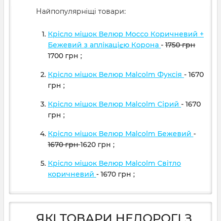
Найпопулярніщі товари:
Крісло мішок Велюр Mocco Коричневий +
Бежевий з аплікацією Корона
-
1750
грн
1700
грн
;
Крісло мішок Велюр Malcolm Фуксія
- 1670
грн
;
Крісло мішок Велюр Malcolm Сірий
- 1670
грн
;
Крісло мішок Велюр Malcolm Бежевий
-
1670
грн
1620
грн
;
Крісло мішок Велюр Malcolm Світло
коричневий
- 1670
грн
;
ЯКІ ТОВАРИ НЕДОРОГІ З