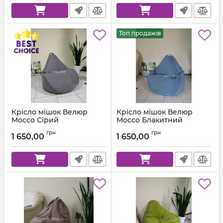
Топ продажів
Крісло мішок Велюр
Крісло мішок Велюр
Mocco Сірий
Mocco Блакитний
Артикул:
km-mocco-96-l
Артикул:
km-mocco-82-l
грн
грн
1 650,00
1 650,00