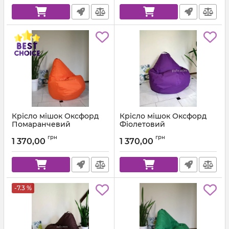
Крісло мішок Оксфорд
Крісло мішок Оксфорд
Помаранчевий
Фіолетовий
Артикул:
km-ox-157-l
Артикул:
km-ox-339-l
грн
грн
1 370,00
1 370,00
-7.3 %