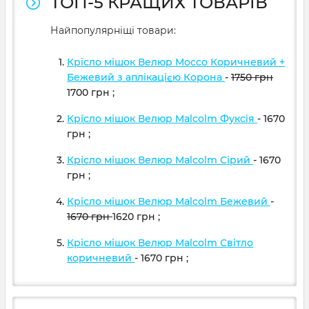
ТОП-5 КРАЩИХ ТОВАРІВ
Найпопулярніщі товари:
Крісло мішок Велюр Mocco Коричневий +
Бежевий з аплікацією Корона
-
1750
грн
1700
грн
;
Крісло мішок Велюр Malcolm Фуксія
- 1670
грн
;
Крісло мішок Велюр Malcolm Сірий
- 1670
грн
;
Крісло мішок Велюр Malcolm Бежевий
-
1670
грн
1620
грн
;
Крісло мішок Велюр Malcolm Світло
коричневий
- 1670
грн
;