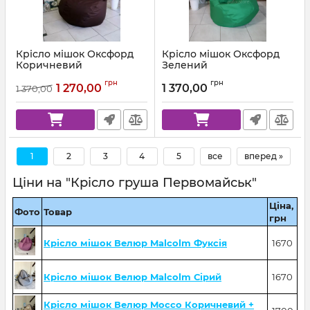
Крісло мішок Оксфорд
Крісло мішок Оксфорд
Коричневий
Зелений
Артикул:
km-ox-303-l
Артикул:
km-ox-243-l
грн
грн
1 270,00
1 370,00
1 370,00
1
2
3
4
5
все
вперед »
Ціни на "Крісло груша Первомайськ"
Ціна,
Фото
Товар
грн
Крісло мішок Велюр Malcolm Фуксія
1670
Крісло мішок Велюр Malcolm Сірий
1670
Крісло мішок Велюр Mocco Коричневий +