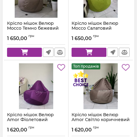
Крісло мішок Велюр
Крісло мішок Велюр
Mocco Темно бежевий
Mocco Салатовий
Артикул:
km-mocco-9-l
Артикул:
km-mocco-35-l
грн
грн
1 650,00
1 650,00
Топ продажів
Крісло мішок Велюр
Крісло мішок Велюр
Amor Фіолетовий
Amor Світло коричневий
Артикул:
km-amor-66-l
Артикул:
km-amor-5-l
грн
грн
1 620,00
1 620,00