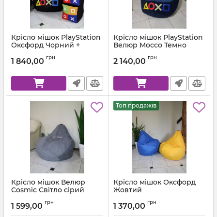
Крісло мішок PlayStation
Крісло мішок PlayStation
Оксфорд Чорний +
Велюр Mocco Темно
Червоний
синій + Синій
грн
грн
1 840,00
2 140,00
Артикул:
km-ps-ox-001-162-xl
Артикул:
km-ps-mocco-88-84-xl
Топ продажів
Крісло мішок Велюр
Крісло мішок Оксфорд
Cosmic Світло сірий
Жовтий
Артикул:
km-cosmic-93-l
Артикул:
km-ox-111-l
грн
грн
1 599,00
1 370,00