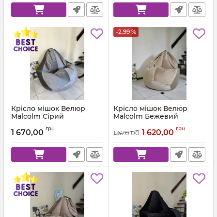
-2.99 %
Крісло мішок Велюр
Крісло мішок Велюр
Malcolm Сірий
Malcolm Бежевий
Артикул:
km-malcolm-57-l
Артикул:
km-malcolm-18-l
грн
грн
1 670,00
1 620,00
1 670,00