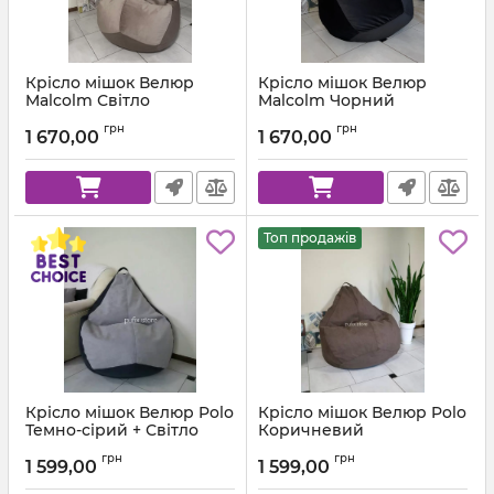
Крісло мішок Велюр
Крісло мішок Велюр
Malcolm Світло
Malcolm Чорний
коричневий
Артикул:
km-malcolm-28-l
грн
грн
1 670,00
1 670,00
Артикул:
km-malcolm-22-l
Топ продажів
Крісло мішок Велюр Polo
Крісло мішок Велюр Polo
Темно-сірий + Світло
Коричневий
сірий
Артикул:
km-polo-5-l
грн
грн
1 599,00
1 599,00
Артикул:
km-polo-17-16-l