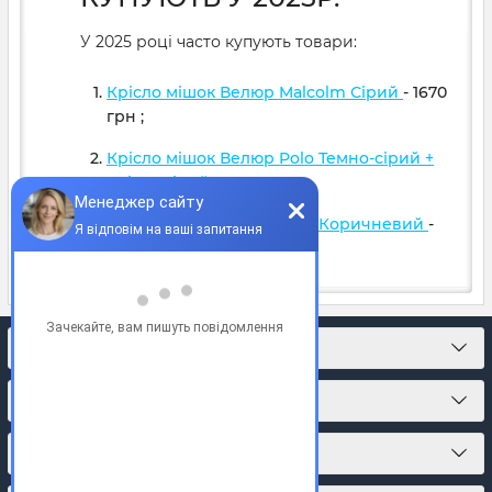
У 2025 році часто купують товари:
Крісло мішок Велюр Malcolm Сірий
- 1670
грн
;
Крісло мішок Велюр Polo Темно-сірий +
Світло сірий
- 1599
грн
;
Крісло мішок Велюр Polo Коричневий
-
1599
грн
;
КОНТАКТИ
ПРО МАГАЗИН
КАТАЛОГ ТОВАРІВ