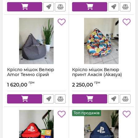
Крісло мішок Велюр
Крісло мішок Велюр
Amor Темно сірий
принт Акасія (Akasya)
Артикул:
km-amor-95-l
грн
грн
1 620,00
2 250,00
Топ продажів