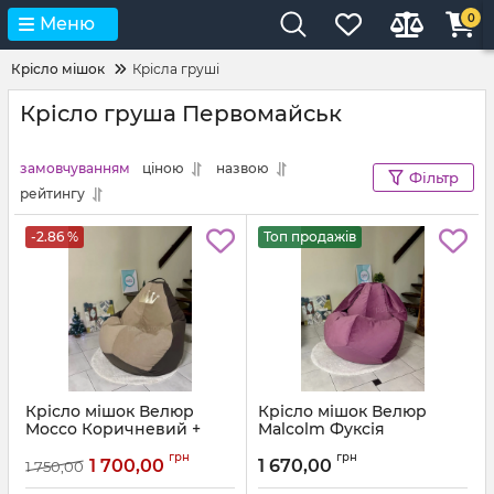
0
Меню
Крісло мішок
Крісла груші
Крісло груша Первомайськ
замовчуванням
ціною
назвою
Фільтр
рейтингу
-2.86 %
Топ продажів
Крісло мішок Велюр
Крісло мішок Велюр
Mocco Коричневий +
Malcolm Фуксія
Бежевий з аплікацією
Артикул:
km-malcolm-13-l
грн
грн
Корона
1 700,00
1 670,00
1 750,00