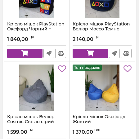
Крісло мішок PlayStation
Крісло мішок PlayStation
Оксфорд Чорний +
Велюр Mocco Темно
Червоний
синій + Синій
грн
грн
1 840,00
2 140,00
Артикул:
km-ps-ox-001-162-xl
Артикул:
km-ps-mocco-88-84-xl
Топ продажів
Крісло мішок Велюр
Крісло мішок Оксфорд
Cosmic Світло сірий
Жовтий
Артикул:
km-cosmic-93-l
Артикул:
km-ox-111-l
грн
грн
1 599,00
1 370,00