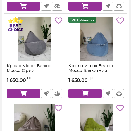
Топ продажів
Крісло мішок Велюр
Крісло мішок Велюр
Mocco Сірий
Mocco Блакитний
Артикул:
km-mocco-96-l
Артикул:
km-mocco-82-l
грн
грн
1 650,00
1 650,00