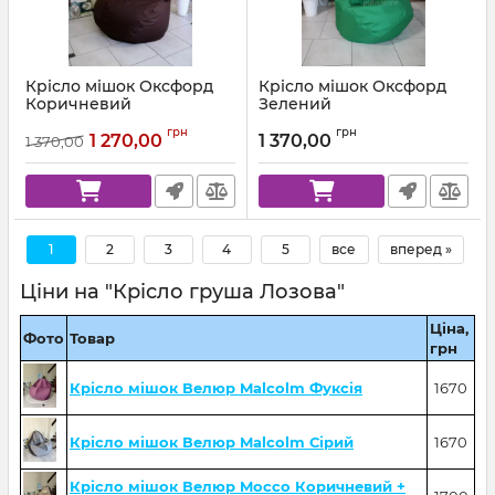
Крісло мішок Оксфорд
Крісло мішок Оксфорд
Коричневий
Зелений
Артикул:
km-ox-303-l
Артикул:
km-ox-243-l
грн
грн
1 270,00
1 370,00
1 370,00
1
2
3
4
5
все
вперед »
Ціни на "Крісло груша Лозова"
Ціна,
Фото
Товар
грн
Крісло мішок Велюр Malcolm Фуксія
1670
Крісло мішок Велюр Malcolm Сірий
1670
Крісло мішок Велюр Mocco Коричневий +