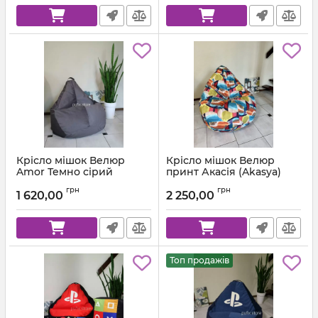
Крісло мішок Велюр
Крісло мішок Велюр
Amor Темно сірий
принт Акасія (Akasya)
Артикул:
km-amor-95-l
грн
грн
1 620,00
2 250,00
Топ продажів