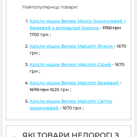
Найпопулярніщі товари:
Крісло мішок Велюр Mocco Коричневий +
Бежевий з аплікацією Корона
-
1750
грн
1700
грн
;
Крісло мішок Велюр Malcolm Фуксія
- 1670
грн
;
Крісло мішок Велюр Malcolm Сірий
- 1670
грн
;
Крісло мішок Велюр Malcolm Бежевий
-
1670
грн
1620
грн
;
Крісло мішок Велюр Malcolm Світло
коричневий
- 1670
грн
;
ЯКІ ТОВАРИ НЕДОРОГІ З