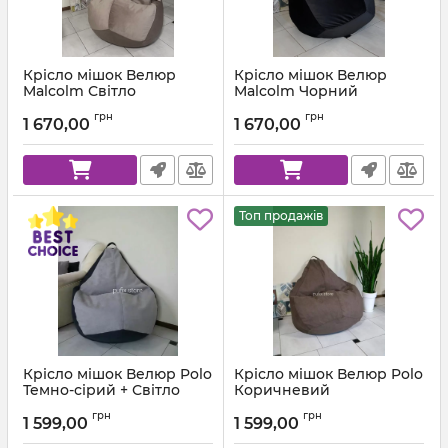
Крісло мішок Велюр
Крісло мішок Велюр
Malcolm Світло
Malcolm Чорний
коричневий
Артикул:
km-malcolm-28-l
грн
грн
1 670,00
1 670,00
Артикул:
km-malcolm-22-l
Топ продажів
Крісло мішок Велюр Polo
Крісло мішок Велюр Polo
Темно-сірий + Світло
Коричневий
сірий
Артикул:
km-polo-5-l
грн
грн
1 599,00
1 599,00
Артикул:
km-polo-17-16-l