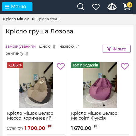
0
Меню
Крісло мішок
Крісла груші
Крісло груша Лозова
замовчуванням
ціною
назвою
Фільтр
рейтингу
-2.86 %
Топ продажів
Крісло мішок Велюр
Крісло мішок Велюр
Mocco Коричневий +
Malcolm Фуксія
Бежевий з аплікацією
Артикул:
km-malcolm-13-l
грн
грн
Корона
1 700,00
1 670,00
1 750,00