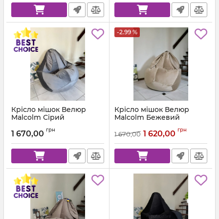
-2.99 %
Крісло мішок Велюр
Крісло мішок Велюр
Malcolm Сірий
Malcolm Бежевий
Артикул:
km-malcolm-57-l
Артикул:
km-malcolm-18-l
грн
грн
1 670,00
1 620,00
1 670,00