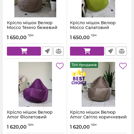
Крісло мішок Велюр
Крісло мішок Велюр
Mocco Темно бежевий
Mocco Салатовий
Артикул:
km-mocco-9-l
Артикул:
km-mocco-35-l
грн
грн
1 650,00
1 650,00
Топ продажів
Крісло мішок Велюр
Крісло мішок Велюр
Amor Фіолетовий
Amor Світло коричневий
Артикул:
km-amor-66-l
Артикул:
km-amor-5-l
грн
грн
1 620,00
1 620,00