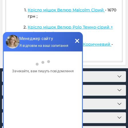
Крісло мішок Велюр Malcolm Сірий
- 1670
грн
;
Крісло мішок Велюр Polo Темно-сірий +
Світло сірий
- 1599
грн
;
Крісло мішок Велюр Polo Коричневий
-
1599
грн
;
КОНТАКТИ
ПРО МАГАЗИН
КАТАЛОГ ТОВАРІВ
ПІДПИСКА