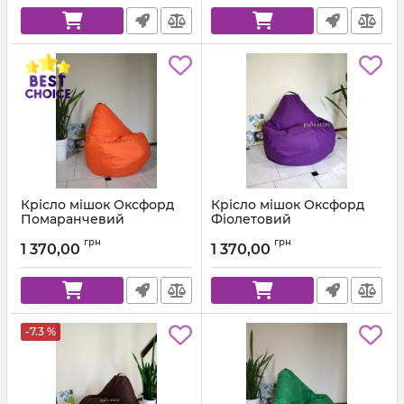
Крісло мішок Оксфорд
Крісло мішок Оксфорд
Помаранчевий
Фіолетовий
Артикул:
km-ox-157-l
Артикул:
km-ox-339-l
грн
грн
1 370,00
1 370,00
-7.3 %