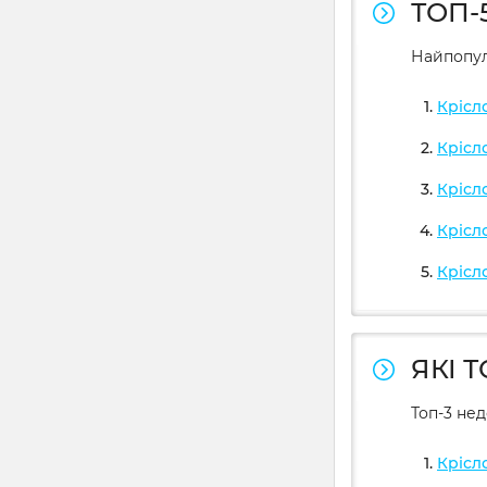
ТОП-
Найпопул
Крісл
Крісл
Крісл
Крісл
Крісл
ЯКІ 
Топ-3 не
Крісл