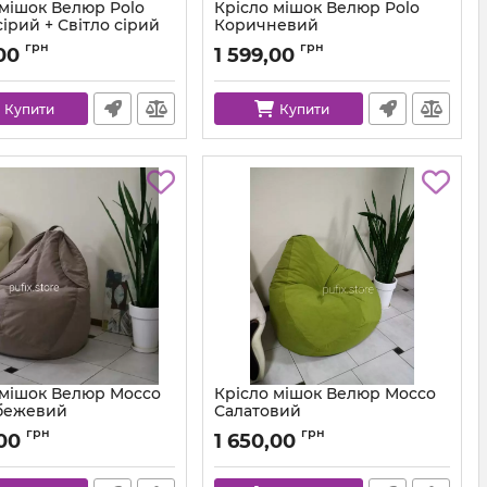
 мішок Велюр Polo
Крісло мішок Велюр Polo
ірий + Світло сірий
Коричневий
km-polo-17-16-l
Артикул:
km-polo-5-l
грн
грн
00
1 599,00
Купити
Купити
 мішок Велюр Mocco
Крісло мішок Велюр Mocco
бежевий
Салатовий
km-mocco-9-l
Артикул:
km-mocco-35-l
грн
грн
,00
1 650,00