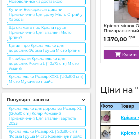
Нововолинськ з доставкою
Купити Безкаркасні дивани
Призначення Для дому Місто Стрий у
Харкові
Крісло мішок 
Що скажете про Крісла груші
Помаранчеви
Призначення Для вітальні Місто
Артикул:
km-ox-157-
грн
Ірпінь?
1 370,00
Деталі про Крісла мішки для
дорослих Форма Груша Місто Ірпінь
Купити
Як вибрати Крісла мішки для
дорослих Розмір L (110x75 cm) Місто
Умань?
Крісла мішки Розмір XXXL (150x100 cm)
Місто Мукачево прайс
Ціни на 
Популярні запити
Фото
Товар
Крісла мішки для дорослих Розмір XL
(120x90 cm) Колір Рожевий
Крісло 
Призначення Для вітальні вартість
2023
Крісла мішки Розмір XL (120x90 cm)
Крісло
Форма Груша Місто Кременчук прайс