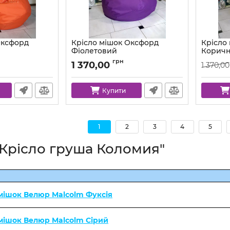
Оксфорд
Крісло мішок Оксфорд
Крісло
й
Фіолетовий
Корич
l
Артикул:
km-ox-339-l
Артикул:
грн
1 370,00
1 370,00
Купити
1
2
3
4
5
"Крісло груша Коломия"
мішок Велюр Malcolm Фуксія
 мішок Велюр Malcolm Сірий