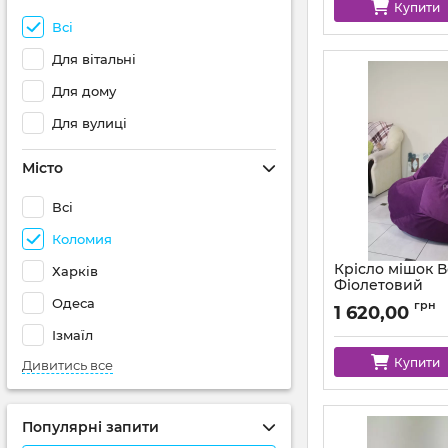
Купити
Всі
Для вітальні
Для дому
Для вулиці
Місто
Всі
Коломия
Крісло мішок 
Харків
Фіолетовий
Одеса
Артикул:
km-amor-6
грн
1 620,00
Ізмаїл
Купити
Дивитись все
Популярні запити