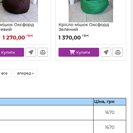
 мішок Оксфорд
Крісло мішок Оксфорд
невий
Зелений
km-ox-303-l
Артикул:
km-ox-243-l
грн
грн
1 270,00
1 370,00
Купити
Купити
все
вперед »
Ціна, грн
1670
1670