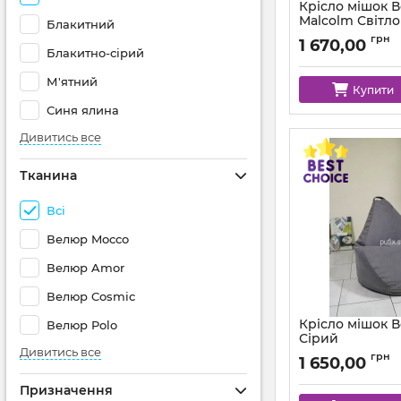
Крісло мішок 
Malcolm Світл
Блакитний
Артикул:
km-malcol
грн
1 670,00
Блакитно-сірий
М'ятний
Купити
Синя ялина
Дивитись все
Тканина
Всі
Велюр Mocco
Велюр Amor
Велюр Cosmic
Крісло мішок 
Велюр Polo
Сірий
Дивитись все
Артикул:
km-mocco-
грн
1 650,00
Призначення