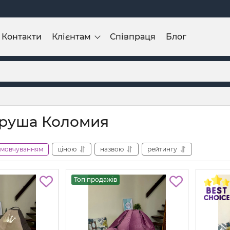
Контакти
Клієнтам
Співпраця
Блог
груша Коломия
амовчуванням
ціною
назвою
рейтингу
Топ продажів