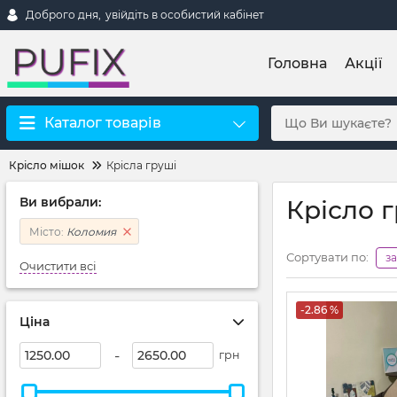
Доброго дня,
увійдіть в особистий кабінет
Головна
Акції
Каталог товарів
Крісло мішок
Крісла груші
Ви вибрали:
Крісло 
Місто:
Коломия
Сортувати по:
з
Очистити всі
-2.86 %
Ціна
-
грн