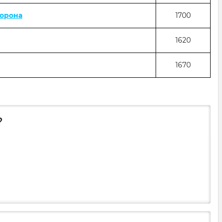
Корона
1700
1620
1670
?