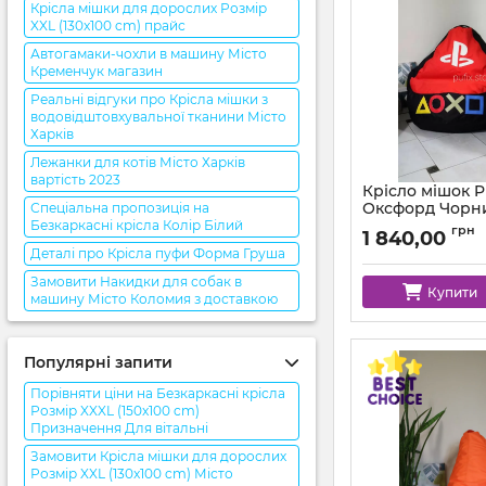
Крісла мішки для дорослих Розмір
XXL (130x100 cm) прайс
Автогамаки-чохли в машину Місто
Кременчук магазин
Реальні відгуки про Крісла мішки з
водовідштовхувальної тканини Місто
Харків
Лежанки для котів Місто Харків
вартість 2023
Крісло мішок P
Оксфорд Чорн
Спеціальна пропозиція на
Червоний
Безкаркасні крісла Колір Білий
грн
1 840,00
Артикул:
km-ps-ox-0
Деталі про Крісла пуфи Форма Груша
Замовити Накидки для собак в
Купити
машину Місто Коломия з доставкою
Популярні запити
Порівняти ціни на Безкаркасні крісла
Розмір XXXL (150x100 cm)
Призначення Для вітальні
Замовити Крісла мішки для дорослих
Розмір XXL (130x100 cm) Місто