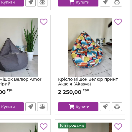
Купити
Купити
 мішок Велюр Amor
Крісло мішок Велюр принт
сірий
Акасія (Akasya)
km-amor-95-l
грн
грн
,00
2 250,00
Купити
Купити
Топ продажів