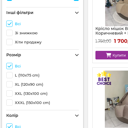
Інші фільтри
Всі
Крісло мішок 
Зі знижкою
Коричневий +
аплікацією Ко
1 700
1 750,00
Хіти продажу
Розмір
Купити
Всі
L (110x75 cm)
XL (120x90 cm)
XXL (130x100 cm)
XXXL (150x100 cm)
Колір
Всі