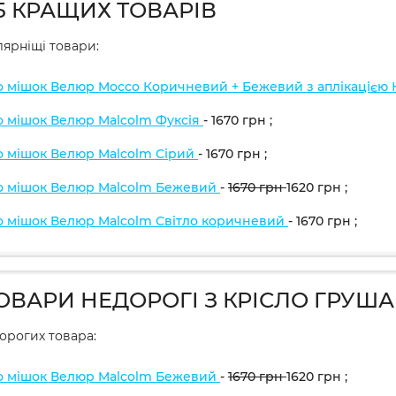
5 КРАЩИХ ТОВАРІВ
ярніщі товари:
о мішок Велюр Mocco Коричневий + Бежевий з аплікацією
о мішок Велюр Malcolm Фуксія
- 1670
грн
;
о мішок Велюр Malcolm Сірий
- 1670
грн
;
о мішок Велюр Malcolm Бежевий
-
1670
грн
1620
грн
;
о мішок Велюр Malcolm Світло коричневий
- 1670
грн
;
ТОВАРИ НЕДОРОГІ З КРІСЛО ГРУШ
дорогих товара:
о мішок Велюр Malcolm Бежевий
-
1670
грн
1620
грн
;