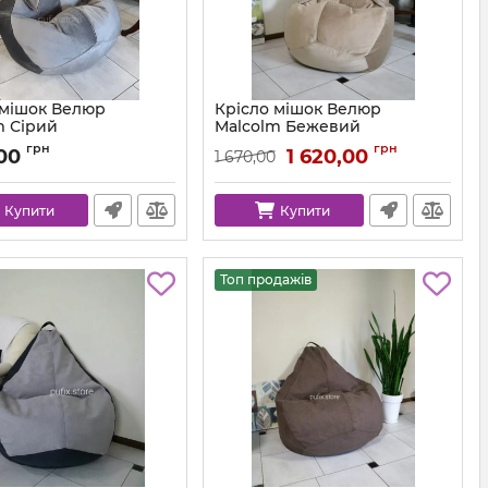
 мішок Велюр
Крісло мішок Велюр
m Сірий
Malcolm Бежевий
km-malcolm-57-l
Артикул:
km-malcolm-18-l
грн
грн
,00
1 620,00
1 670,00
Купити
Купити
Топ продажів