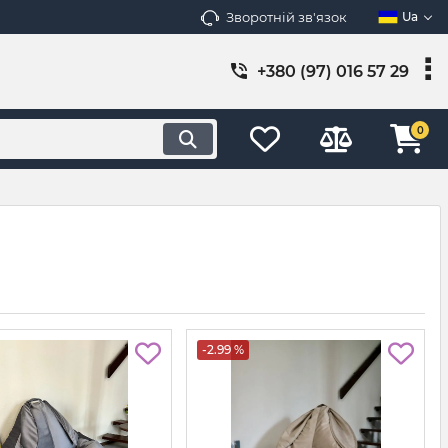
Зворотній зв'язок
Ua
+380 (97) 016 57 29
0
-2.99 %