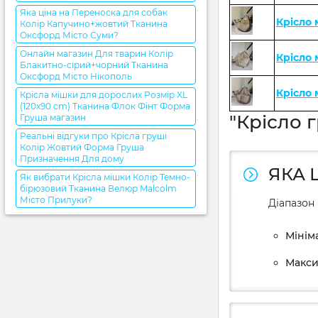
Яка ціна на Переноска для собак
Крісло
Колір Капучино+жовтий Тканина
Оксфорд Місто Суми?
Онлайн магазин Для тварин Колір
Крісло
Блакитно-сірий+чорний Тканина
Оксфорд Місто Нікополь
Крісло
Крісла мішки для дорослих Розмір XL
(120x90 cm) Тканина Флок Фінт Форма
"Крісло 
Груша магазин
Реальні відгуки про Крісла груші
Колір Жовтий Форма Груша
Призначення Для дому
ЯКА 
Як вибрати Крісла мішки Колір Темно-
бірюзовий Тканина Велюр Malcolm
Місто Прилуки?
Діапазон 
Мініма
Макси