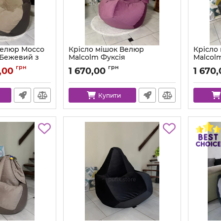
Велюр Mocco
Крісло мішок Велюр
Крісло
 Бежевий з
Malcolm Фуксія
Malcol
рона
Артикул:
km-malcolm-13-l
Артикул:
грн
грн
,00
1 670,00
1 670
Купити