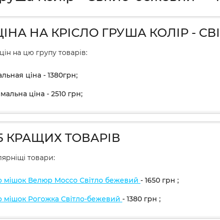
ЦІНА НА КРІСЛО ГРУША КОЛІР - С
цін на цю групу товарів:
льная ціна - 1380грн;
альна ціна - 2510 грн;
5 КРАЩИХ ТОВАРІВ
ярніщі товари:
о мішок Велюр Mocco Світло бежевий
- 1650
грн
;
о мішок Рогожка Світло-бежевий
- 1380
грн
;