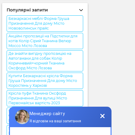
Популярні запити
Безкаркасні меблі Форма Груша
Призначення Для дому Місто
Нововолинськ прайс
Акційні пропозиції на Підстилки для
котів Колір Сірий Тканина Велюр
Mocco Місто Лозова
Де знайти вигідну пропозицію на
Автогамаки для собак Колір
Коричневий+чорний Тканина
Оксфорд Місто Лозова
Купити Безкаркасні крісла Форма
Груша Призначення Для дому Місто
Коростень у Харкові
Крісла пуфи Тканина Оксфорд
Призначення Для вулиці Місто
Первомайськ вартість 2023
Як вибрати найкращий Крісла мішки
Форма Груша Призначення Для дому
Місто Конотоп?
Яка ціна на Лежанки для котів Колір
Ізумруд Тканина Велюр Malcolm