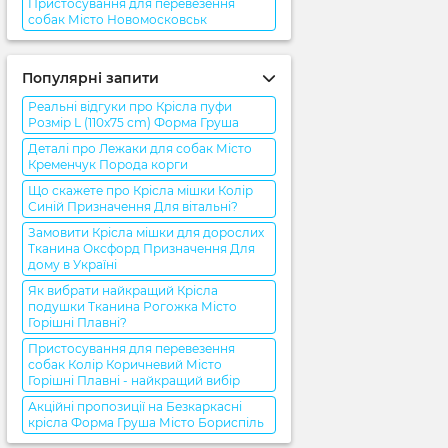
Пристосування для перевезення
собак Місто Новомосковськ
Популярні запити
Реальні відгуки про Крісла пуфи
Розмір L (110x75 cm) Форма Груша
Деталі про Лежаки для собак Місто
Кременчук Порода корги
Що скажете про Крісла мішки Колір
Синій Призначення Для вітальні?
Замовити Крісла мішки для дорослих
Тканина Оксфорд Призначення Для
дому в Україні
Як вибрати найкращий Крісла
подушки Тканина Рогожка Місто
Горішні Плавні?
Пристосування для перевезення
собак Колір Коричневий Місто
Горішні Плавні - найкращий вибір
Акційні пропозиції на Безкаркасні
крісла Форма Груша Місто Бориспіль