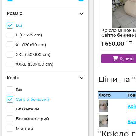
Розмір
Всі
Крісло мішок 
L (110x75 cm)
Світло бежеви
Артикул:
km-mocco-
грн
1 650,00
XL (120x90 cm)
XXL (130x100 cm)
Купити
XXXL (150x100 cm)
Ціни на 
Колір
Всі
Фото
Тов
Світло-бежевий
Крі
Блакитний
Блакитно-сірий
Крі
М'ятний
"Крісло 