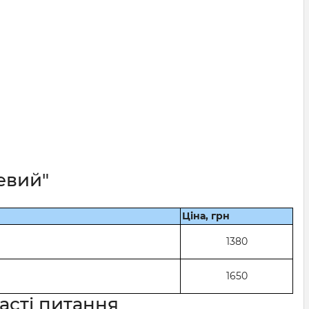
евий"
Ціна, грн
1380
1650
часті питання