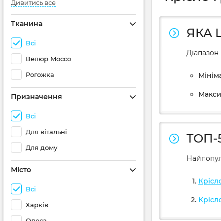
Дивитись все
Тканина
ЯКА 
Всі
Діапазон 
Велюр Mocco
Рогожка
Мініма
Максим
Призначення
Всі
Для вітальні
ТОП-
Для дому
Найпопул
Місто
Крісл
Всі
Крісл
Харків
Одеса