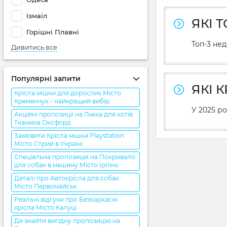
Ізмаїл
ЯКІ 
Горішні Плавні
Топ-3 не
Дивитись все
Популярні запити
ЯКІ 
Крісла мішки для дорослих Місто
Кременчук - найкращий вибір
У 2025 ро
Акційні пропозиції на Ліжка для котів
Тканина Оксфорд
Замовити Крісла мішки Playstation
Місто Стрий в Україні
Спеціальна пропозиція на Покривало
для собак в машину Місто Ірпінь
Деталі про Автокрісла для собак
Місто Первомайськ
Реальні відгуки про Безкаркасні
крісла Місто Калуш
Де знайти вигідну пропозицію на