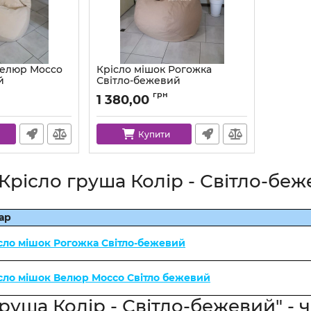
Велюр Mocco
Крісло мішок Рогожка
й
Світло-бежевий
2-l
Артикул:
km-lux-34-l
грн
1 380,00
Купити
"Крісло груша Колір - Світло-беж
ар
сло мішок Рогожка Світло-бежевий
сло мішок Велюр Mocco Світло бежевий
груша Колір - Світло-бежевий" - 