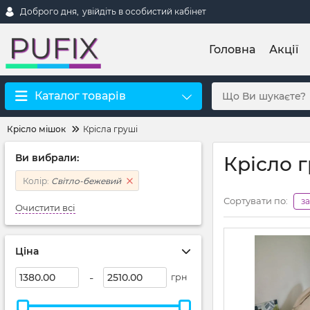
Доброго дня,
увійдіть в особистий кабінет
Головна
Акції
Каталог товарів
Крісло мішок
Крісла груші
Ви вибрали:
Крісло 
Колір:
Світло-бежевий
Сортувати по:
з
Очистити всі
Ціна
-
грн