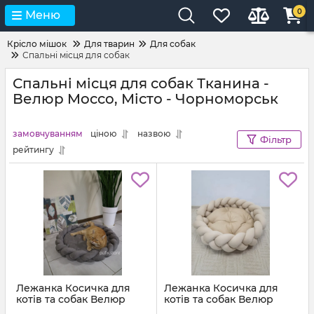
0
Меню
Крісло мішок
Для тварин
Для собак
Спальні місця для собак
Спальні місця для собак Тканина -
Велюр Mocco, Місто - Чорноморськ
замовчуванням
ціною
назвою
Фільтр
рейтингу
Лежанка Косичка для
Лежанка Косичка для
котів та собак Велюр
котів та собак Велюр
Сірий
Бежевий