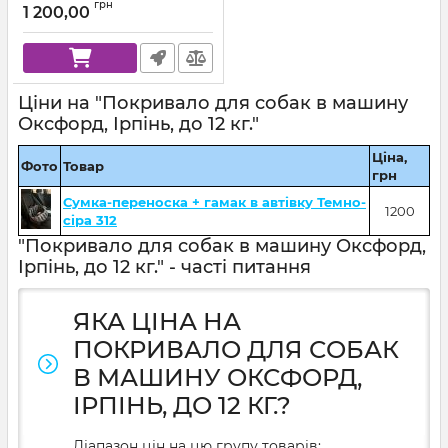
грн
1 200,00
Ціни на "Покривало для собак в машину
Оксфорд, Ірпінь, до 12 кг."
Ціна,
Фото
Товар
грн
Сумка-переноска + гамак в автівку Темно-
1200
сіра 312
"Покривало для собак в машину Оксфорд,
Ірпінь, до 12 кг." - часті питання
ЯКА ЦІНА НА
ПОКРИВАЛО ДЛЯ СОБАК
В МАШИНУ ОКСФОРД,
ІРПІНЬ, ДО 12 КГ.?
Діапазон цін на цю групу товарів: