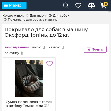
0
Меню
Крісло мішок
Для тварин
Для собак
Покривало для собак в машину
Покривало для собак в машину
Оксфорд, Ірпінь, до 12 кг.
замовчуванням
ціною
назвою
Фільтр
рейтингу
Сумка-переноска + гамак
в автівку Темно-сіра 312
Артикул:
sg-xs-312