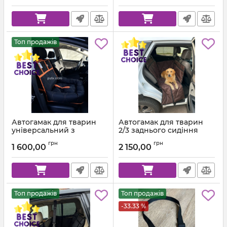
Топ продажів
Автогамак для тварин
Автогамак для тварин
універсальний з
2/3 заднього сидіння
подушкою Чорний +
Коричневий 303 + Чорна
грн
грн
Помаранчева стропа
стропа
1 600,00
2 150,00
Топ продажів
Топ продажів
-33.33 %