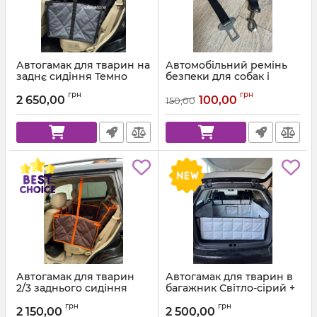
Автогамак для тварин на
Автомобільний ремінь
заднє сидіння Темно
безпеки для собак і
сірий 312 + Чорна стропа
котів, регульований
грн
грн
повідець в пасок в авто
2 650,00
100,00
150,00
100 см
Автогамак для тварин
Автогамак для тварин в
2/3 заднього сидіння
багажник Світло-сірий +
Коричневий 303 +
Чорна стропа
грн
грн
Помаранчева стропа
2 150,00
2 500,00