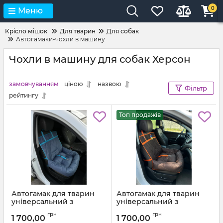
0
Меню
Крісло мішок
Для тварин
Для собак
Автогамаки-чохли в машину
Чохли в машину для собак Херсон
замовчуванням
ціною
назвою
Фільтр
рейтингу
Топ продажів
Автогамак для тварин
Автогамак для тварин
універсальний з
універсальний з
подушкою Блакитно
подушкою Коричневий
грн
грн
сірий + Блакитна стропа
303 + Помаранчева
1 700,00
1 700,00