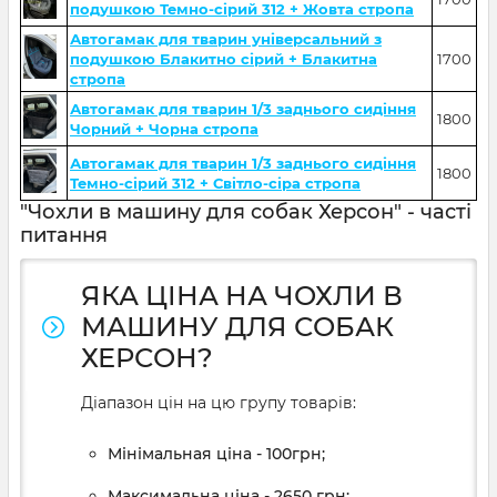
подушкою Темно-сірий 312 + Жовта стропа
Автогамак для тварин універсальний з
подушкою Блакитно сірий + Блакитна
1700
стропа
Автогамак для тварин 1/3 заднього сидіння
1800
Чорний + Чорна стропа
Автогамак для тварин 1/3 заднього сидіння
1800
Темно-сірий 312 + Світло-сіра стропа
"Чохли в машину для собак Херсон" - часті
питання
ЯКА ЦІНА НА ЧОХЛИ В
МАШИНУ ДЛЯ СОБАК
ХЕРСОН?
Діапазон цін на цю групу товарів:
Мінімальная ціна - 100грн;
Максимальна ціна - 2650 грн;