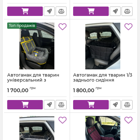
стропа
Топ продажів
Автогамак для тварин
Автогамак для тварин 1/3
універсальний з
заднього сидіння
подушкою Темно-сірий
Чорний + Чорна стропа
грн
грн
312 + Жовта стропа
1 700,00
1 800,00