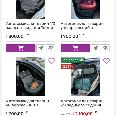
Автогамак для тварин 1/3
Автогамак для тварин
заднього сидіння Темно-
універсальний з
сірий 312 + Світло-сіра
подушкою Вишня +
грн
грн
стропа
Чорна стропа
1 800,00
1 700,00
Топ продажів
-2.33 %
Автогамак для тварин
Автогамак для тварин
універсальний з
2/3 заднього сидіння
подушкою Сірий 312 +
Темно зелений 272 +
грн
грн
Чорна стропа
Чорна стропа
1 700,00
2 100,00
2 150,00