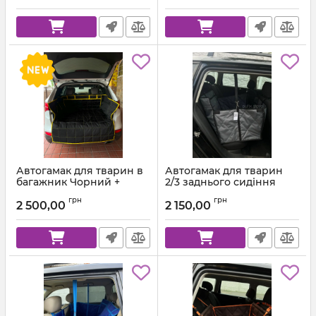
Автогамак для тварин в
Автогамак для тварин
багажник Чорний +
2/3 заднього сидіння
Жовта стропа
Темно-сірий 312 + Чорна
грн
грн
стропа
2 500,00
2 150,00