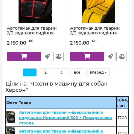
Автогамак для тварин
Автогамак для тварин
2/3 заднього сидіння
2/3 заднього сидіння
Чорний + Червона
Жовтий 111 + Чорна
грн
грн
стропа
стропа
2 150,00
2 150,00
1
2
3
все
вперед »
Ціни на "Чохли в машину для собак
Херсон"
Ціна,
Фото
Товар
грн
Автогамак для тварин універсальний з
подушкою Коричневий 303 + Помаранчева
1700
стропа
Автогамак для тварин універсальний з
1700