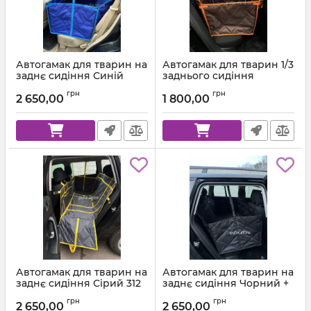
Автогамак для тварин на
Автогамак для тварин 1/3
заднє сидіння Синій
заднього сидіння
індиго 223 + Блакитна
Коричневий 303 +
грн
грн
стропа
Помаранчева стропа
2 650,00
1 800,00
Автогамак для тварин на
Автогамак для тварин на
заднє сидіння Сірий 312
заднє сидіння Чорний +
+ Жовта стропа
Чорна стропа
грн
грн
2 650,00
2 650,00