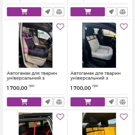
Автогамак для тварин
Автогамак для тварин
універсальний з
універсальний з
подушкою Чорний +
подушкою Бежевий +
грн
грн
Малинова стропа
Коричнева стропа
1 700,00
1 700,00