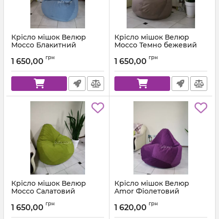
Крісло мішок Велюр
Крісло мішок Велюр
Mocco Блакитний
Mocco Темно бежевий
Артикул:
km-mocco-82-l
Артикул:
km-mocco-9-l
грн
грн
1 650,00
1 650,00
Крісло мішок Велюр
Крісло мішок Велюр
Mocco Салатовий
Amor Фіолетовий
Артикул:
km-mocco-35-l
Артикул:
km-amor-66-l
грн
грн
1 650,00
1 620,00