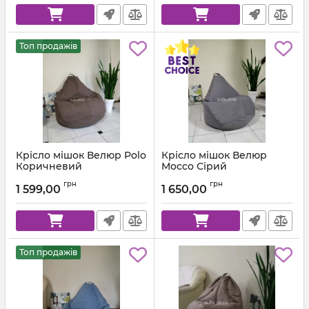
Топ продажів
Крісло мішок Велюр Polo
Крісло мішок Велюр
Коричневий
Mocco Сірий
Артикул:
km-polo-5-l
Артикул:
km-mocco-96-l
грн
грн
1 599,00
1 650,00
Топ продажів