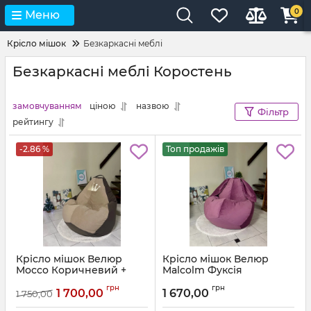
0
Меню
Крісло мішок
Безкаркасні меблі
Безкаркасні меблі Коростень
замовчуванням
ціною
назвою
Фільтр
рейтингу
-2.86 %
Топ продажів
Крісло мішок Велюр
Крісло мішок Велюр
Mocco Коричневий +
Malcolm Фуксія
Бежевий з аплікацією
Артикул:
km-malcolm-13-l
грн
грн
Корона
1 700,00
1 670,00
1 750,00