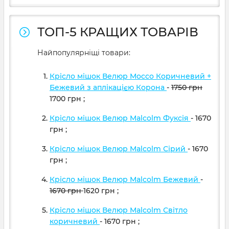
ТОП-5 КРАЩИХ ТОВАРІВ
Найпопулярніщі товари:
Крісло мішок Велюр Mocco Коричневий +
Бежевий з аплікацією Корона
-
1750
грн
1700
грн
;
Крісло мішок Велюр Malcolm Фуксія
- 1670
грн
;
Крісло мішок Велюр Malcolm Сірий
- 1670
грн
;
Крісло мішок Велюр Malcolm Бежевий
-
1670
грн
1620
грн
;
Крісло мішок Велюр Malcolm Світло
коричневий
- 1670
грн
;