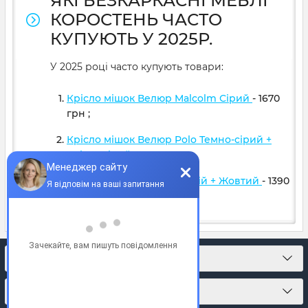
ЯКІ БЕЗКАРКАСНІ МЕБЛІ
КОРОСТЕНЬ ЧАСТО
КУПУЮТЬ У 2025Р.
У 2025 році часто купують товари:
Крісло мішок Велюр Malcolm Сірий
- 1670
грн
;
Крісло мішок Велюр Polo Темно-сірий +
Світло сірий
- 1599
грн
;
Крісло м'яч Оксфорд Синій + Жовтий
- 1390
грн
;
КОНТАКТИ
ПРО МАГАЗИН