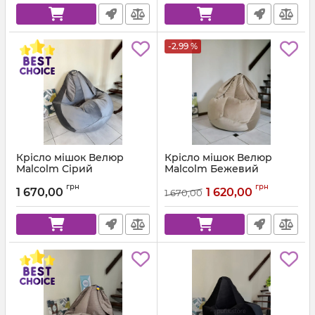
-2.99 %
Крісло мішок Велюр
Крісло мішок Велюр
Malcolm Сірий
Malcolm Бежевий
Артикул:
km-malcolm-57-l
Артикул:
km-malcolm-18-l
грн
грн
1 670,00
1 620,00
1 670,00