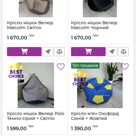
Крісло мішок Велюр
Крісло мішок Велюр
Malcolm Світло
Malcolm Чорний
коричневий
Артикул:
km-malcolm-28-l
грн
грн
1 670,00
1 670,00
Артикул:
km-malcolm-22-l
Топ продажів
Крісло мішок Велюр Polo
Крісло м'яч Оксфорд
Темно-сірий + Світло
Синій + Жовтий
сірий
Артикул:
ball-ox-213-111-80
грн
грн
1 599,00
1 390,00
Артикул:
km-polo-17-16-l