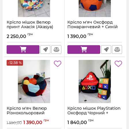
Крісло мішок Велюр
Крісло м'яч Оксфорд
принт Акасія (Akasya)
Помаранчевий + Синій
Артикул:
ball-ox-157-223-80
грн
грн
2 250,00
1 390,00
-12.58 %
Крісло м'яч Велюр
Крісло мішок PlayStation
Різнокольоровий
Оксфорд Чорний +
Червоний
Артикул:
ball-velor-multi-80
грн
грн
1 390,00
1 840,00
1 590,00
Артикул:
km-ps-ox-001-162-xl