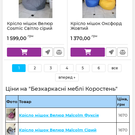
Крісло мішок Велюр
Крісло мішок Оксфорд
Cosmic Світло сірий
Жовтий
Артикул:
km-cosmic-93-l
Артикул:
km-ox-111-l
грн
грн
1 599,00
1 370,00
1
2
3
4
5
6
все
вперед »
Ціни на "Безкаркасні меблі Коростень"
Ціна,
Фото
Товар
грн
Крісло мішок Велюр Malcolm Фуксія
1670
Крісло мішок Велюр Malcolm Сірий
1670