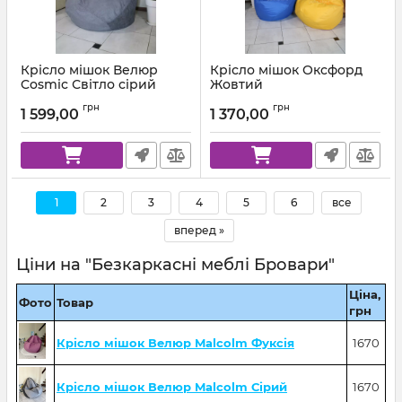
Крісло мішок Велюр
Крісло мішок Оксфорд
Cosmic Світло сірий
Жовтий
Артикул:
km-cosmic-93-l
Артикул:
km-ox-111-l
грн
грн
1 599,00
1 370,00
1
2
3
4
5
6
все
вперед »
Ціни на "Безкаркасні меблі Бровари"
Ціна,
Фото
Товар
грн
Крісло мішок Велюр Malcolm Фуксія
1670
Крісло мішок Велюр Malcolm Сірий
1670