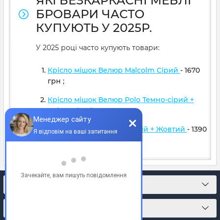
ЯКІ БЕЗКАРКАСНІ МЕБЛІ
БРОВАРИ ЧАСТО
КУПУЮТЬ У 2025Р.
У 2025 році часто купують товари:
Крісло мішок Велюр Malcolm Сірий
- 1670
грн
;
Крісло мішок Велюр Polo Темно-сірий +
Світло сірий
- 1599
грн
;
Крісло м'яч Оксфорд Синій + Жовтий
- 1390
грн
;
КОНТАКТИ
ПРО МАГАЗИН