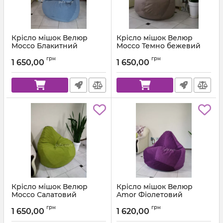
Крісло мішок Велюр
Крісло мішок Велюр
Mocco Блакитний
Mocco Темно бежевий
Артикул:
km-mocco-82-l
Артикул:
km-mocco-9-l
грн
грн
1 650,00
1 650,00
Крісло мішок Велюр
Крісло мішок Велюр
Mocco Салатовий
Amor Фіолетовий
Артикул:
km-mocco-35-l
Артикул:
km-amor-66-l
грн
грн
1 650,00
1 620,00