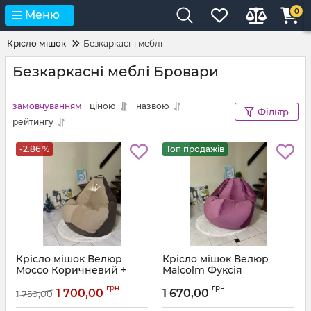
0
Меню
Крісло мішок
Безкаркасні меблі
Безкаркасні меблі Бровари
замовчуванням
ціною
назвою
Фільтр
рейтингу
-2.86 %
Топ продажів
Крісло мішок Велюр
Крісло мішок Велюр
Mocco Коричневий +
Malcolm Фуксія
Бежевий з аплікацією
Артикул:
km-malcolm-13-l
грн
грн
Корона
1 700,00
1 670,00
1 750,00