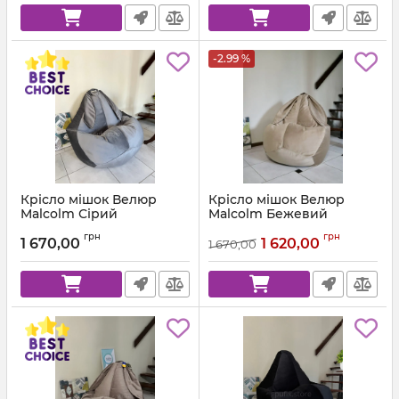
-2.99 %
Крісло мішок Велюр
Крісло мішок Велюр
Malcolm Сірий
Malcolm Бежевий
Артикул:
km-malcolm-57-l
Артикул:
km-malcolm-18-l
грн
грн
1 670,00
1 620,00
1 670,00