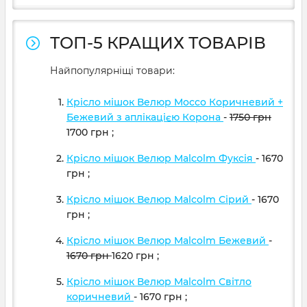
ТОП-5 КРАЩИХ ТОВАРІВ
Найпопулярніщі товари:
Крісло мішок Велюр Mocco Коричневий +
Бежевий з аплікацією Корона
-
1750
грн
1700
грн
;
Крісло мішок Велюр Malcolm Фуксія
- 1670
грн
;
Крісло мішок Велюр Malcolm Сірий
- 1670
грн
;
Крісло мішок Велюр Malcolm Бежевий
-
1670
грн
1620
грн
;
Крісло мішок Велюр Malcolm Світло
коричневий
- 1670
грн
;