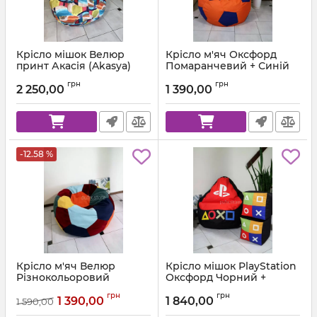
Крісло мішок Велюр
Крісло м'яч Оксфорд
принт Акасія (Akasya)
Помаранчевий + Синій
Артикул:
ball-ox-157-223-80
грн
грн
2 250,00
1 390,00
-12.58 %
Крісло м'яч Велюр
Крісло мішок PlayStation
Різнокольоровий
Оксфорд Чорний +
Червоний
Артикул:
ball-velor-multi-80
грн
грн
1 390,00
1 840,00
1 590,00
Артикул:
km-ps-ox-001-162-xl