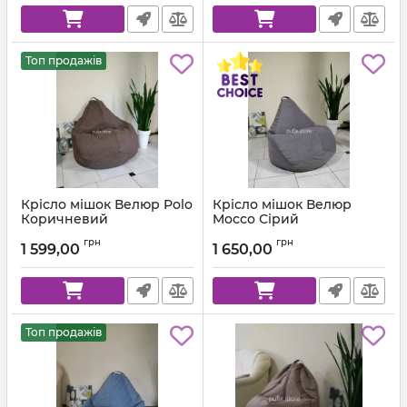
Топ продажів
Крісло мішок Велюр Polo
Крісло мішок Велюр
Коричневий
Mocco Сірий
Артикул:
km-polo-5-l
Артикул:
km-mocco-96-l
грн
грн
1 599,00
1 650,00
Топ продажів