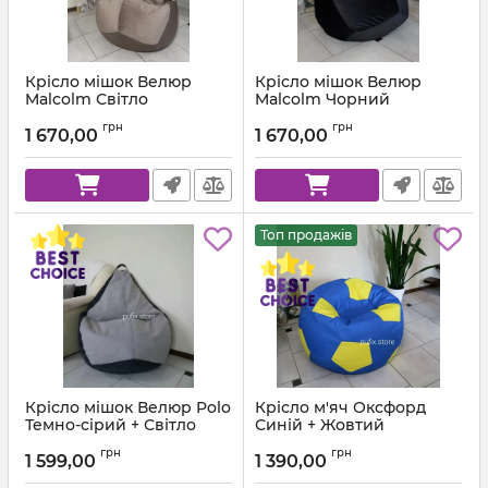
Крісло мішок Велюр
Крісло мішок Велюр
Malcolm Світло
Malcolm Чорний
коричневий
Артикул:
km-malcolm-28-l
грн
грн
1 670,00
1 670,00
Артикул:
km-malcolm-22-l
Топ продажів
Крісло мішок Велюр Polo
Крісло м'яч Оксфорд
Темно-сірий + Світло
Синій + Жовтий
сірий
Артикул:
ball-ox-213-111-80
грн
грн
1 599,00
1 390,00
Артикул:
km-polo-17-16-l