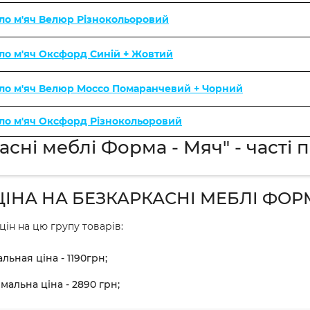
ло м'яч Велюр Різнокольоровий
ло м'яч Оксфорд Синій + Жовтий
сло м'яч Велюр Mocco Помаранчевий + Чорний
ло м'яч Оксфорд Різнокольоровий
асні меблі Форма - Мяч" - часті 
ЦІНА НА БЕЗКАРКАСНІ МЕБЛІ ФОР
цін на цю групу товарів:
льная ціна - 1190грн;
мальна ціна - 2890 грн;