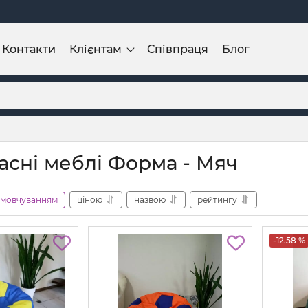
Контакти
Клієнтам
Співпраця
Блог
асні меблі Форма - Мяч
амовчуванням
ціною
назвою
рейтингу
-12.58 %