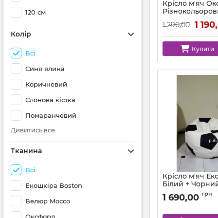
Крісло м'яч О
Різнокольоро
120 см
Артикул:
ball-ox-mu
1 190
1 290,00
Колір
Купити
Всі
Синя ялина
Коричневий
Слонова кістка
Помаранчевий
Дивитись все
Тканина
Всі
Крісло м'яч Ек
Білий + Чорни
Екошкіра Boston
Артикул:
ball-bosto
грн
1 690,00
Велюр Mocco
Оксфорд