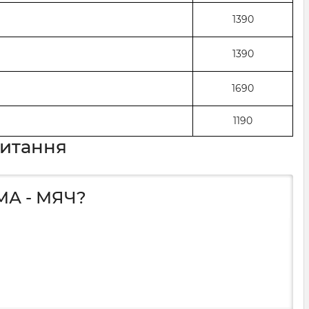
1390
1390
1690
1190
питання
МА - МЯЧ?