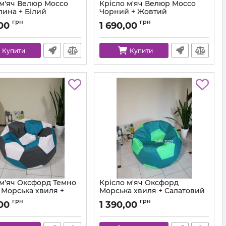
 м'яч Велюр Mocco
Крісло м'яч Велюр Mocco
лина + Білий
Чорний + Жовтий
ball-mocco-36-1-80
Артикул:
ball-mocco-99-45-80
грн
грн
,00
1 690,00
Купити
Купити
 м'яч Оксфорд Темно
Крісло м'яч Оксфорд
 Морська хвиля +
Морська хвиля + Салатовий
Артикул:
ball-ox-257-334-80
грн
грн
,00
1 390,00
ball-ox-312-257-101-80