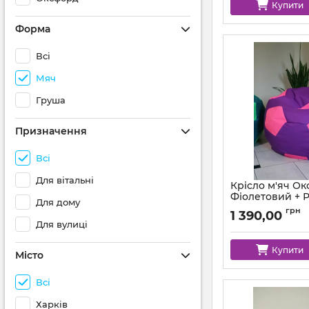
Купити
Форма
Всі
Мяч
Груша
Призначення
Всі
Для вітальні
Крісло м'яч О
Фіолетовий + 
Для дому
Артикул:
ball-ox-33
грн
1 390,00
Для вулиці
Купити
Місто
Всі
Харків