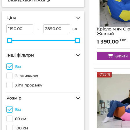
Безкаркасні ліжка
Ціна
-
грн
Крісло м'яч Ок
Жовтий
Артикул:
ball-ox-213
грн
1 390,00
Інші фільтри
Купити
Всі
-7.75 %
Зі знижкою
Хіти продажу
Розмір
Всі
80 см
100 см