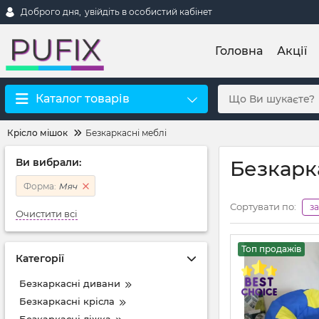
Доброго дня,
увійдіть в особистий кабінет
Головна
Акції
Каталог товарів
Крісло мішок
Безкаркасні меблі
Ви вибрали:
Безкарк
Форма:
Мяч
Сортувати по:
з
Очистити всі
Топ продажів
Категорії
Безкаркасні дивани
Безкаркасні крісла