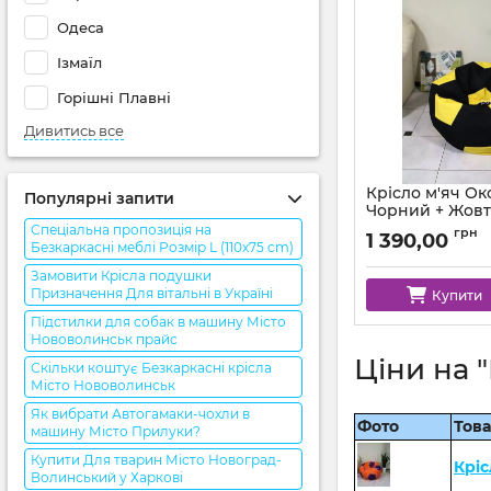
Одеса
Ізмаїл
Горішні Плавні
Дивитись все
Крісло м'яч О
Популярні запити
Чорний + Жов
Спеціальна пропозиція на
Артикул:
ball-ox-001
грн
1 390,00
Безкаркасні меблі Розмір L (110x75 cm)
Замовити Крісла подушки
Призначення Для вітальні в Україні
Купити
Підстилки для собак в машину Місто
Нововолинськ прайс
Ціни на 
Скільки коштує Безкаркасні крісла
Місто Нововолинськ
Як вибрати Автогамаки-чохли в
Фото
Тов
машину Місто Прилуки?
Купити Для тварин Місто Новоград-
Кріс
Волинський у Харкові