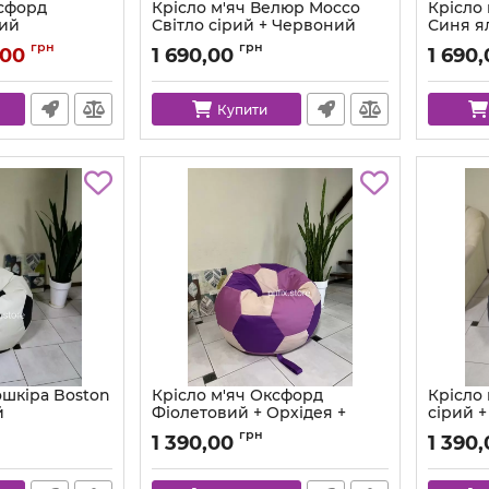
ксфорд
Крісло м'яч Велюр Mocco
Крісло
вий
Світло сірий + Червоний
Синя я
lti-80
Артикул:
ball-mocco-94-65-80
Артикул:
грн
грн
,00
1 690,00
1 690
Купити
ошкіра Boston
Крісло м'яч Оксфорд
Крісло
й
Фіолетовий + Орхідея +
сірий +
Пудра
Білий
n-26-14-80
грн
1 390,00
1 390
Артикул:
ball-ox-339-422-363-80
Артикул: