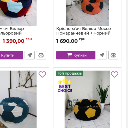
 м'яч Велюр
Крісло м'яч Велюр Mocco
ольоровий
Помаранчевий + Чорний
ball-velor-multi-80
Артикул:
ball-mocco-55-99-80
грн
грн
1 390,00
1 690,00
Купити
Купити
Топ продажів