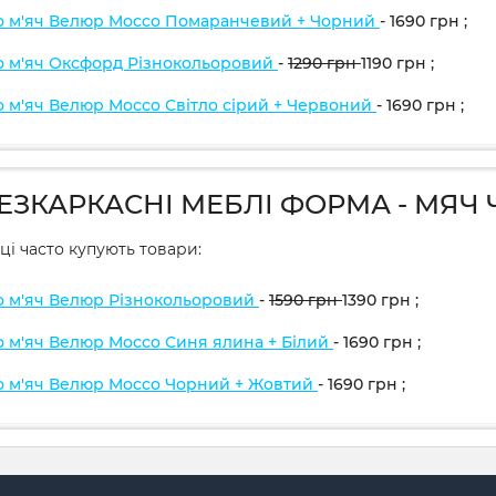
о м'яч Велюр Mocco Помаранчевий + Чорний
- 1690
грн
;
о м'яч Оксфорд Різнокольоровий
-
1290
грн
1190
грн
;
о м'яч Велюр Mocco Світло сірий + Червоний
- 1690
грн
;
БЕЗКАРКАСНІ МЕБЛІ ФОРМА - МЯЧ 
ці часто купують товари:
о м'яч Велюр Різнокольоровий
-
1590
грн
1390
грн
;
о м'яч Велюр Mocco Синя ялина + Білий
- 1690
грн
;
о м'яч Велюр Mocco Чорний + Жовтий
- 1690
грн
;