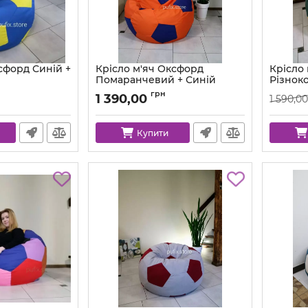
сфорд Синій +
Крісло м'яч Оксфорд
Крісло
Помаранчевий + Синій
Різнок
-111-80
Артикул:
ball-ox-157-223-80
Артикул:
грн
1 390,00
1 590,00
Купити