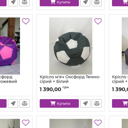
Купити
ксфорд
Крісло м'яч Оксфорд Темно-
Крісло
Рожевий
сірий + Білий
сірий 
9-577-80
Артикул:
ball-ox-312-101-80
Артикул:
грн
1 390,00
1 390
Купити