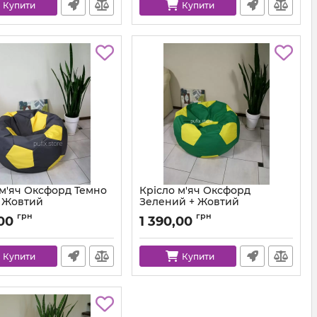
Купити
Купити
 м'яч Оксфорд Темно
Крісло м'яч Оксфорд
+ Жовтий
Зелений + Жовтий
ball-ox-312-111-80
Артикул:
ball-ox-243-111-80
грн
грн
,00
1 390,00
Купити
Купити