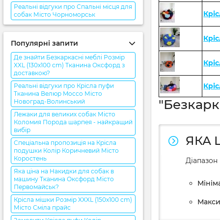
Реальні відгуки про Спальні місця для
Кріс
собак Місто Чорноморськ
Кріс
Популярні запити
Де знайти Безкаркасні меблі Розмір
Крі
XXL (130x100 cm) Тканина Оксфорд з
доставкою?
Кріс
Реальні відгуки про Крісла пуфи
Тканина Велюр Mocco Місто
"Безкарк
Новоград-Волинський
Лежаки для великих собак Місто
Коломия Порода шарпея - найкращий
вибір
ЯКА 
Спеціальна пропозиція на Крісла
подушки Колір Коричневий Місто
Коростень
Діапазон 
Яка ціна на Накидки для собак в
машину Тканина Оксфорд Місто
Мініма
Первомайськ?
Крісла мішки Розмір XXXL (150x100 cm)
Макси
Місто Сміла прайс