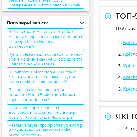
Замовити Крісла пуфи Колір
Помаранчевий Місто Ковель в Україні
ТОП-
Популярні запити
Найпопул
Чому вибрати Накидки для собак в
машину Колір Помаранчевий Тканина
Оксфорд Місто Новоград-
Крісл
Волинський?
Крісл
Купити Лежаки для котів Колір Темно-
сірий+чорний Тканина Оксфорд Місто
Нововолинськ у Харкові
Крісл
Як вибрати Крісла подушки Розмір
XXL (130x100 cm) Призначення Для
Крісл
вітальні Місто Нововолинськ?
Крісл
Яка ціна на Крісла мішки для
дорослих Колір Блакитний Форма
Груша Місто Лозова?
Спеціальна пропозиція на
Безкаркасні крісла Тканина Велюр
ЯКІ 
Cosmic Форма Груша Місто Стрий
Реальні відгуки про Крісла пуфи Колір
Топ-3 не
Чорний Тканина Велюр Malcolm
Місто Коростень