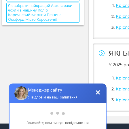
Крісл
Як вибрати найкращий Автогамаки-
чохли в машину Колір
Коричневий+чорний Тканина
Крісл
Оксфорд Місто Коростень?
Крісл
ЯКІ 
У 2025 ро
Крісл
Крісл
Крісл